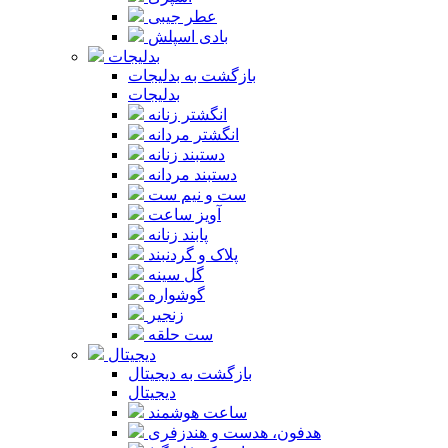
عطر جیبی
بادی اسپلش
بدلیجات
بازگشت به بدلیجات
بدلیجات
انگشتر زنانه
انگشتر مردانه
دستبند زنانه
دستبند مردانه
ست و نیم ست
آویز ساعت
پابند زنانه
پلاک و گردنبند
گل سینه
گوشواره
زنجیر
ست حلقه
دیجیتال
بازگشت به دیجیتال
دیجیتال
ساعت هوشمند
هدفون، هدست و هندزفری