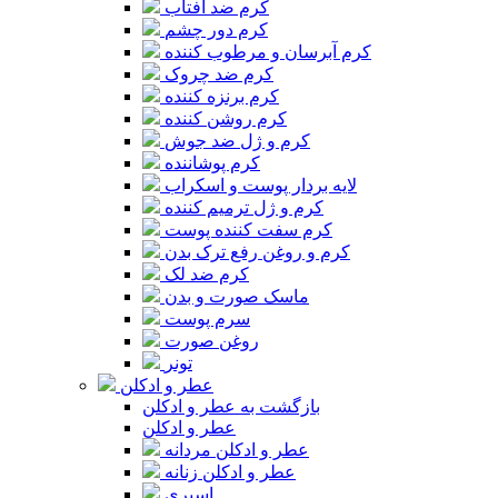
کرم ضد آفتاب
کرم دور چشم
کرم آبرسان و مرطوب کننده
کرم ضد چروک
کرم برنزه کننده
کرم روشن کننده
کرم و ژل ضد جوش
کرم پوشاننده
لایه بردار پوست و اسکراب
کرم و ژل ترمیم کننده
کرم سفت کننده پوست
کرم و روغن رفع ترک بدن
کرم ضد لک
ماسک صورت و بدن
سرم پوست
روغن صورت
تونر
عطر و ادکلن
بازگشت به عطر و ادکلن
عطر و ادکلن
عطر و ادکلن مردانه
عطر و ادکلن زنانه
اسپری