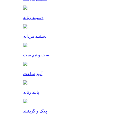
دستبند زنانه
دستبند مردانه
ست و نیم ست
آویز ساعت
پابند زنانه
پلاک و گردنبند