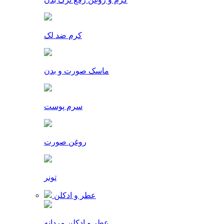
کرم ضد لک
ماسک صورت و بدن
سرم پوست
روغن صورت
تونر
عطر و ادکلن
عطر و ادکلن مردانه