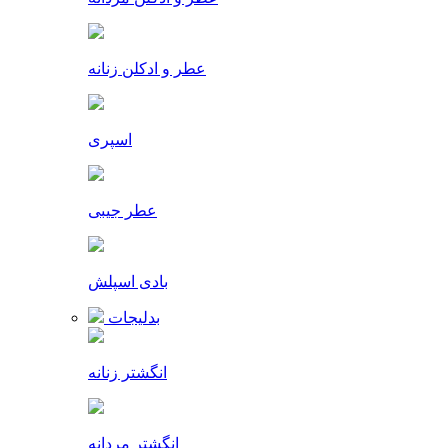
عطر و ادکلن زنانه
اسپری
عطر جیبی
بادی اسپلش
بدلیجات
انگشتر زنانه
انگشتر مردانه