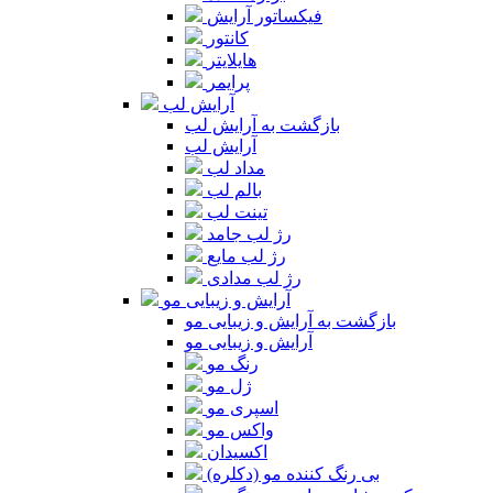
فیکساتور آرایش
کانتور
هایلایتر
پرایمر
آرایش لب
بازگشت به آرایش لب
آرایش لب
مداد لب
بالم لب
تینت لب
رژ لب جامد
رژ لب مایع
رژ لب مدادی
آرایش و زیبایی مو
بازگشت به آرایش و زیبایی مو
آرایش و زیبایی مو
رنگ مو
ژل مو
اسپری مو
واکس مو
اکسیدان
بی رنگ کننده مو (دکلره)