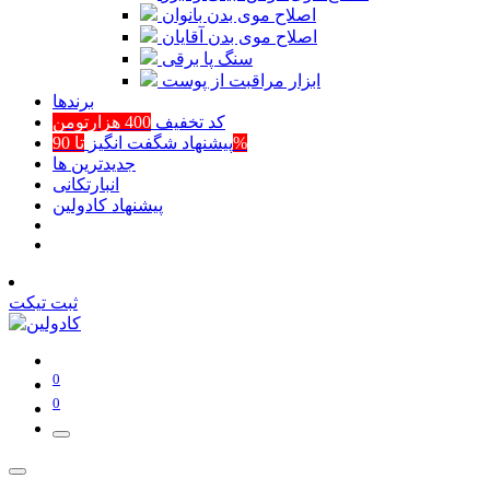
اصلاح موی بدن بانوان
اصلاح موی بدن آقایان
سنگ پا برقی
ابزار مراقبت از پوست
برند‌ها
کد تخفیف
400 هزارتومن
تا 90%
پیشنهاد شگفت انگیز
جدیدترین ها
انبارتکانی
پیشنهاد کادولین
ثبت تیکت
0
0