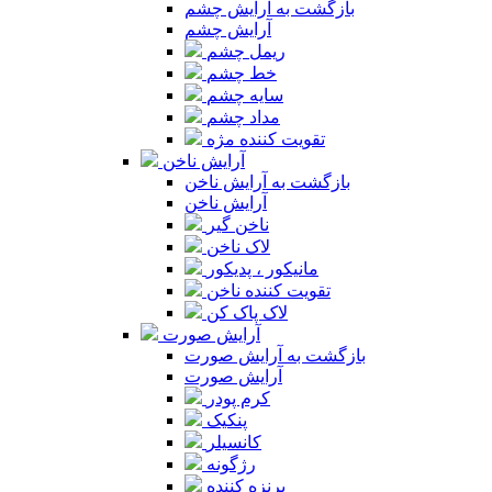
بازگشت به آرایش چشم
آرایش چشم
ریمل چشم
خط چشم
سایه چشم
مداد چشم
تقویت کننده مژه
آرایش ناخن
بازگشت به آرایش ناخن
آرایش ناخن
ناخن گیر
لاک ناخن
مانیکور ، پدیکور
تقویت کننده ناخن
لاک پاک کن
آرایش صورت
بازگشت به آرایش صورت
آرایش صورت
کرم پودر
پنکیک
کانسیلر
رژگونه
برنزه کننده