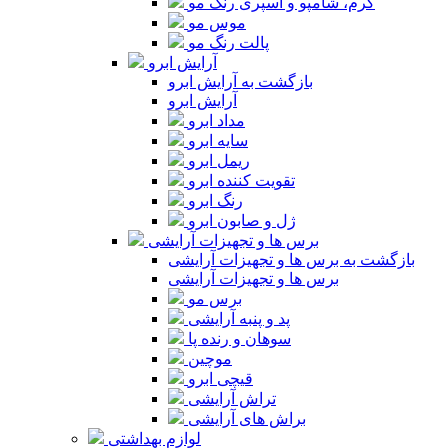
کرم، شامپو و اسپری رنگ مو
موس مو
پالت رنگ مو
آرایش ابرو
بازگشت به آرایش ابرو
آرایش ابرو
مداد ابرو
سایه ابرو
ریمل ابرو
تقویت کننده ابرو
رنگ ابرو
ژل و صابون ابرو
برس ها و تجهیزات آرایشی
بازگشت به برس ها و تجهیزات آرایشی
برس ها و تجهیزات آرایشی
برس مو
پد و پنبه آرایشی
سوهان و رنده پا
موچین
قیچی ابرو
تراش آرایشی
براش های آرایشی
لوازم بهداشتی