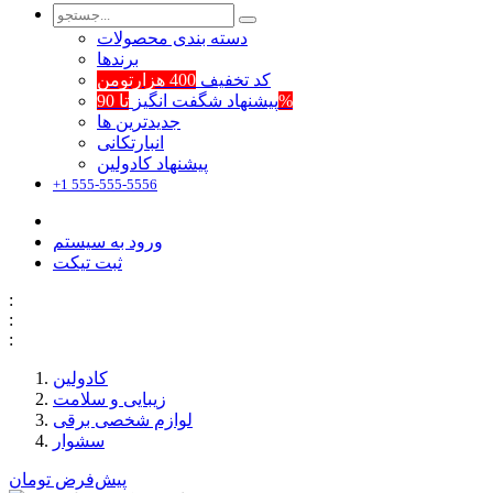
دسته بندی محصولات
برند‌ها
کد تخفیف
400 هزارتومن
تا 90%
پیشنهاد شگفت انگیز
جدیدترین ها
انبارتکانی
پیشنهاد کادولین
+1 555-555-5556
ورود به سیستم
ثبت تیکت
:
:
:
کادولین
زیبایی و سلامت
لوازم شخصی برقی
سشوار
پیش‌فرض
تومان