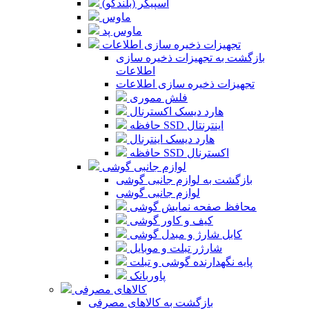
اسپیکر (بلندگو)
ماوس
ماوس پد
تجهیزات ذخیره سازی اطلاعات
بازگشت به تجهیزات ذخیره سازی
اطلاعات
تجهیزات ذخیره سازی اطلاعات
فلش مموری
هارد دیسک اکسترنال
حافظه SSD اینترنتال
هارد دیسک اینترنال
حافظه SSD اکسترنال
لوازم جانبی گوشی
بازگشت به لوازم جانبی گوشی
لوازم جانبی گوشی
محافظ صفحه نمایش گوشی
کیف و کاور گوشی
کابل شارژ و مبدل گوشی
شارژر تبلت و موبایل
پایه نگهدارنده گوشی و تبلت
پاوربانک
کالاهای مصرفی
بازگشت به کالاهای مصرفی