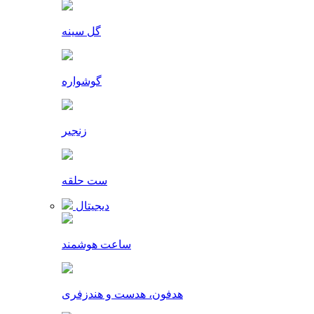
گل سینه
گوشواره
زنجیر
ست حلقه
دیجیتال
ساعت هوشمند
هدفون، هدست و هندزفری