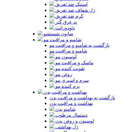
استیک ضد تعریق
ژل شفاف ضد تعریق
کرم ضد تعریق
پد عرق گیر
دئودورانت
صابون شستشو
شامپو و مراقبت مو
بازگشت به شامپو و مراقبت مو
شامپو و مراقبت مو
لوسیون مو
ماسک و مراقبت مو
تقویت کننده مو
روغن مو
سرم و اسپری مو
نرم کننده مو
بهداشت و مراقبت بدن
بازگشت به بهداشت و مراقبت بدن
بهداشت و مراقبت بدن
شامپو بدن
دستمال مرطوب
لوسیون و روغن بدن
ژل بهداشتی