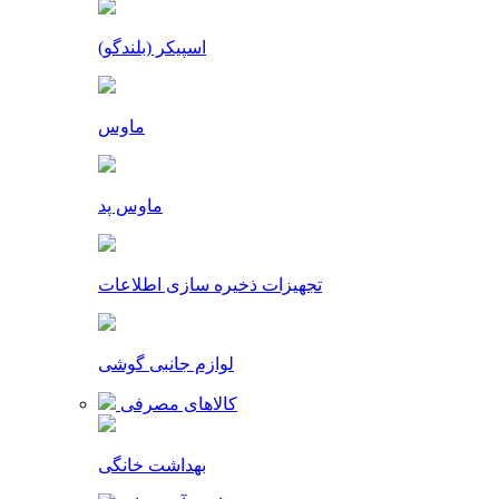
اسپیکر (بلندگو)
ماوس
ماوس پد
تجهیزات ذخیره سازی اطلاعات
لوازم جانبی گوشی
کالاهای مصرفی
بهداشت خانگی