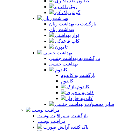
صابون ضد باکتری
روغن آفتاب
گوش پاک کن
بهداشت زنان
بازگشت به بهداشت زنان
بهداشت زنان
نوار بهداشتی
کاپ قاعدگی
تامپون
بهداشت جنسی
بازگشت به بهداشت جنسی
بهداشت جنسی
کاندوم
بازگشت به کاندوم
کاندوم
کاندوم نازک
کاندوم تاخیری
کاندوم خاردار
سایر محصولات بهداشت جنسی
مراقبت پوست
بازگشت به مراقبت پوست
مراقبت پوست
پاک کننده آرایش صورت