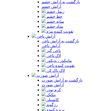
بازگشت به آرایش چشم
آرایش چشم
ریمل چشم
خط چشم
سایه چشم
مداد چشم
تقویت کننده مژه
آرایش ناخن
بازگشت به آرایش ناخن
آرایش ناخن
ناخن گیر
لاک ناخن
مانیکور ، پدیکور
تقویت کننده ناخن
لاک پاک کن
آرایش صورت
بازگشت به آرایش صورت
آرایش صورت
کرم پودر
پنکیک
کانسیلر
رژگونه
برنزه کننده