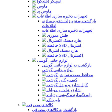
اسپیکر (بلندگو)
ماوس
ماوس پد
تجهیزات ذخیره سازی اطلاعات
بازگشت به تجهیزات ذخیره سازی
اطلاعات
تجهیزات ذخیره سازی اطلاعات
فلش مموری
هارد دیسک اکسترنال
حافظه SSD اینترنتال
هارد دیسک اینترنال
حافظه SSD اکسترنال
لوازم جانبی گوشی
بازگشت به لوازم جانبی گوشی
لوازم جانبی گوشی
محافظ صفحه نمایش گوشی
کیف و کاور گوشی
کابل شارژ و مبدل گوشی
شارژر تبلت و موبایل
پایه نگهدارنده گوشی و تبلت
پاوربانک
کالاهای مصرفی
بازگشت به کالاهای مصرفی