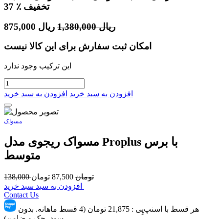
٪ تخفیف
37
ریال
1,380,000
ریال
875,000
امکان ثبت سفارش برای این کالا نیست
این ترکیب وجود ندارد
افزودن به سبد خرید
افزودن به سبد خرید
مسواک
مسواک ریجوی مدل Proplus با برس
متوسط
تومان
87,500
تومان
138,000
افزودن به سبد سبد خرید
Contact Us
هر قسط با اسنپ‌پِی :
21,875
تومان (4 قسط ماهانه. بدون
سود، چک و ضامن)