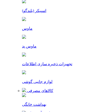
اسپیکر (بلندگو)
ماوس
ماوس پد
تجهیزات ذخیره سازی اطلاعات
لوازم جانبی گوشی
کالاهای مصرفی
بهداشت خانگی