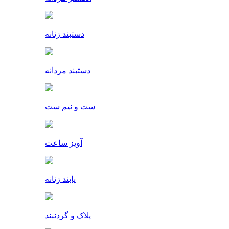
دستبند زنانه
دستبند مردانه
ست و نیم ست
آویز ساعت
پابند زنانه
پلاک و گردنبند