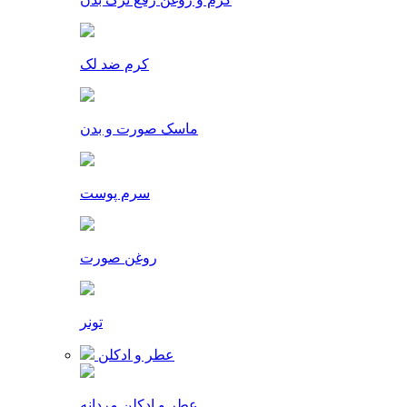
کرم ضد لک
ماسک صورت و بدن
سرم پوست
روغن صورت
تونر
عطر و ادکلن
عطر و ادکلن مردانه