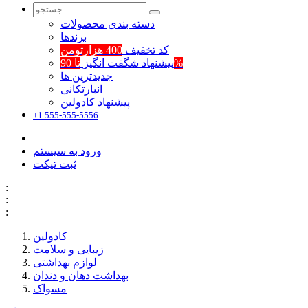
دسته بندی محصولات
برند‌ها
کد تخفیف
400 هزارتومن
تا 90%
پیشنهاد شگفت انگیز
جدیدترین ها
انبارتکانی
پیشنهاد کادولین
+1 555-555-5556
ورود به سیستم
ثبت تیکت
:
:
:
کادولین
زیبایی و سلامت
لوازم بهداشتی
بهداشت دهان و دندان
مسواک