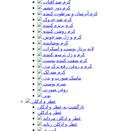
کرم ضد آفتاب
کرم دور چشم
کرم آبرسان و مرطوب کننده
کرم ضد چروک
کرم برنزه کننده
کرم روشن کننده
کرم و ژل ضد جوش
کرم پوشاننده
لایه بردار پوست و اسکراب
کرم و ژل ترمیم کننده
کرم سفت کننده پوست
کرم و روغن رفع ترک بدن
کرم ضد لک
ماسک صورت و بدن
سرم پوست
روغن صورت
تونر
عطر و ادکلن
بازگشت به عطر و ادکلن
عطر و ادکلن
عطر و ادکلن مردانه
عطر و ادکلن زنانه
اسپری