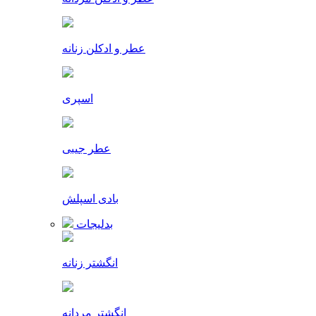
عطر و ادکلن زنانه
اسپری
عطر جیبی
بادی اسپلش
بدلیجات
انگشتر زنانه
انگشتر مردانه