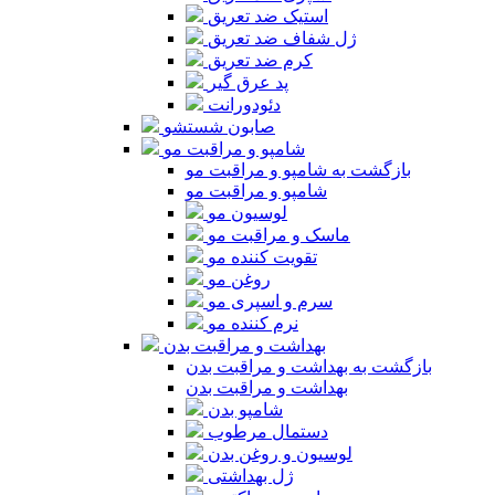
استیک ضد تعریق
ژل شفاف ضد تعریق
کرم ضد تعریق
پد عرق گیر
دئودورانت
صابون شستشو
شامپو و مراقبت مو
بازگشت به شامپو و مراقبت مو
شامپو و مراقبت مو
لوسیون مو
ماسک و مراقبت مو
تقویت کننده مو
روغن مو
سرم و اسپری مو
نرم کننده مو
بهداشت و مراقبت بدن
بازگشت به بهداشت و مراقبت بدن
بهداشت و مراقبت بدن
شامپو بدن
دستمال مرطوب
لوسیون و روغن بدن
ژل بهداشتی