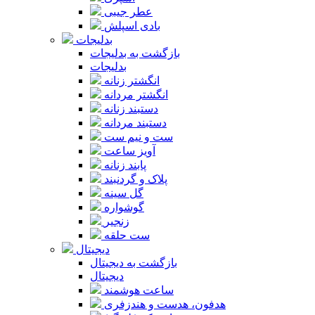
عطر جیبی
بادی اسپلش
بدلیجات
بازگشت به بدلیجات
بدلیجات
انگشتر زنانه
انگشتر مردانه
دستبند زنانه
دستبند مردانه
ست و نیم ست
آویز ساعت
پابند زنانه
پلاک و گردنبند
گل سینه
گوشواره
زنجیر
ست حلقه
دیجیتال
بازگشت به دیجیتال
دیجیتال
ساعت هوشمند
هدفون، هدست و هندزفری