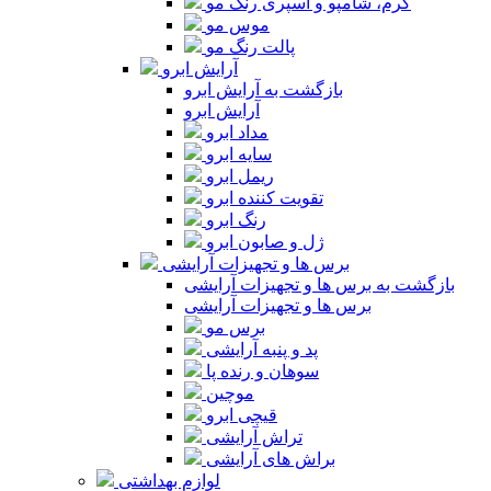
کرم، شامپو و اسپری رنگ مو
موس مو
پالت رنگ مو
آرایش ابرو
بازگشت به آرایش ابرو
آرایش ابرو
مداد ابرو
سایه ابرو
ریمل ابرو
تقویت کننده ابرو
رنگ ابرو
ژل و صابون ابرو
برس ها و تجهیزات آرایشی
بازگشت به برس ها و تجهیزات آرایشی
برس ها و تجهیزات آرایشی
برس مو
پد و پنبه آرایشی
سوهان و رنده پا
موچین
قیچی ابرو
تراش آرایشی
براش های آرایشی
لوازم بهداشتی