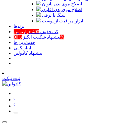
اصلاح موی بدن بانوان
اصلاح موی بدن آقایان
سنگ پا برقی
ابزار مراقبت از پوست
برند‌ها
کد تخفیف
400 هزارتومن
تا 90%
پیشنهاد شگفت انگیز
جدیدترین ها
انبارتکانی
پیشنهاد کادولین
ثبت تیکت
0
0