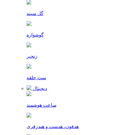
گل سینه
گوشواره
زنجیر
ست حلقه
دیجیتال
ساعت هوشمند
هدفون، هدست و هندزفری