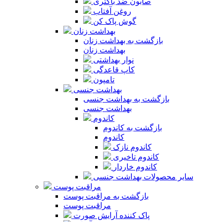
صابون ضد باکتری
روغن آفتاب
گوش پاک کن
بهداشت زنان
بازگشت به بهداشت زنان
بهداشت زنان
نوار بهداشتی
کاپ قاعدگی
تامپون
بهداشت جنسی
بازگشت به بهداشت جنسی
بهداشت جنسی
کاندوم
بازگشت به کاندوم
کاندوم
کاندوم نازک
کاندوم تاخیری
کاندوم خاردار
سایر محصولات بهداشت جنسی
مراقبت پوست
بازگشت به مراقبت پوست
مراقبت پوست
پاک کننده آرایش صورت