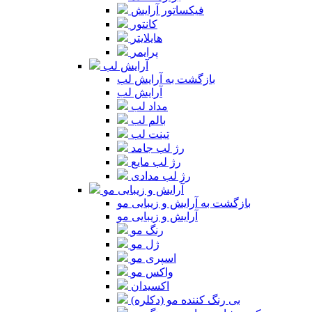
فیکساتور آرایش
کانتور
هایلایتر
پرایمر
آرایش لب
بازگشت به آرایش لب
آرایش لب
مداد لب
بالم لب
تینت لب
رژ لب جامد
رژ لب مایع
رژ لب مدادی
آرایش و زیبایی مو
بازگشت به آرایش و زیبایی مو
آرایش و زیبایی مو
رنگ مو
ژل مو
اسپری مو
واکس مو
اکسیدان
بی رنگ کننده مو (دکلره)