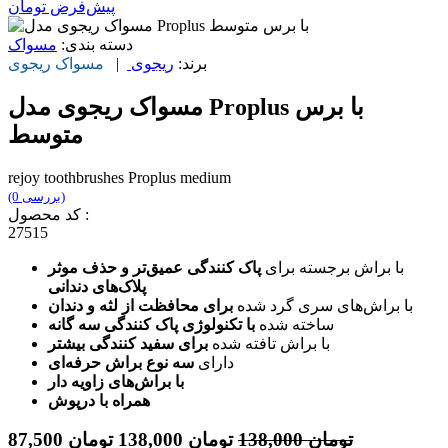
پیش‌فرض
تومان
دسته بندی:
مسواک
برند:
ریجوی
|
مسواک
ریجوی
مسواک ریجوی مدل Proplus با برس
متوسط
rejoy toothbrushes Proplus medium
(0 بررسی)
کد محصول :
27515
با براش برجسته برای
پاک کنندگی عمیق‌تر و حذف موثر
پلاک‌های دندانی
با براش‌های سری گرد شده
برای محافظت از لثه و دندان
ساخته شده
با تکنولوژی پاک کنندگی سه گانه
با براش تافته شده
برای سفید کنندگی بیشتر
دارای
سه نوع براش حرفه‌ای
با براش‌های زاویه دار
همراه با درپوش
تومان
138,000
تومان
138,000
تومان
87,500