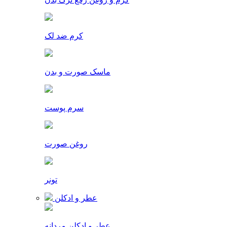
کرم ضد لک
ماسک صورت و بدن
سرم پوست
روغن صورت
تونر
عطر و ادکلن
عطر و ادکلن مردانه