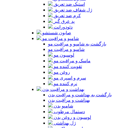
استیک ضد تعریق
ژل شفاف ضد تعریق
کرم ضد تعریق
پد عرق گیر
دئودورانت
صابون شستشو
شامپو و مراقبت مو
بازگشت به شامپو و مراقبت مو
شامپو و مراقبت مو
لوسیون مو
ماسک و مراقبت مو
تقویت کننده مو
روغن مو
سرم و اسپری مو
نرم کننده مو
بهداشت و مراقبت بدن
بازگشت به بهداشت و مراقبت بدن
بهداشت و مراقبت بدن
شامپو بدن
دستمال مرطوب
لوسیون و روغن بدن
ژل بهداشتی