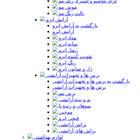
کرم، شامپو و اسپری رنگ مو
موس مو
پالت رنگ مو
آرایش ابرو
بازگشت به آرایش ابرو
آرایش ابرو
مداد ابرو
سایه ابرو
ریمل ابرو
تقویت کننده ابرو
رنگ ابرو
ژل و صابون ابرو
برس ها و تجهیزات آرایشی
بازگشت به برس ها و تجهیزات آرایشی
برس ها و تجهیزات آرایشی
برس مو
پد و پنبه آرایشی
سوهان و رنده پا
موچین
قیچی ابرو
تراش آرایشی
براش های آرایشی
لوازم بهداشتی