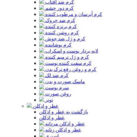
کرم ضد آفتاب
کرم دور چشم
کرم آبرسان و مرطوب کننده
کرم ضد چروک
کرم برنزه کننده
کرم روشن کننده
کرم و ژل ضد جوش
کرم پوشاننده
لایه بردار پوست و اسکراب
کرم و ژل ترمیم کننده
کرم سفت کننده پوست
کرم و روغن رفع ترک بدن
کرم ضد لک
ماسک صورت و بدن
سرم پوست
روغن صورت
تونر
عطر و ادکلن
بازگشت به عطر و ادکلن
عطر و ادکلن
عطر و ادکلن مردانه
عطر و ادکلن زنانه
اسپری