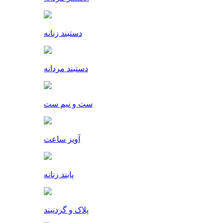
دستبند زنانه
دستبند مردانه
ست و نیم ست
آویز ساعت
پابند زنانه
پلاک و گردنبند