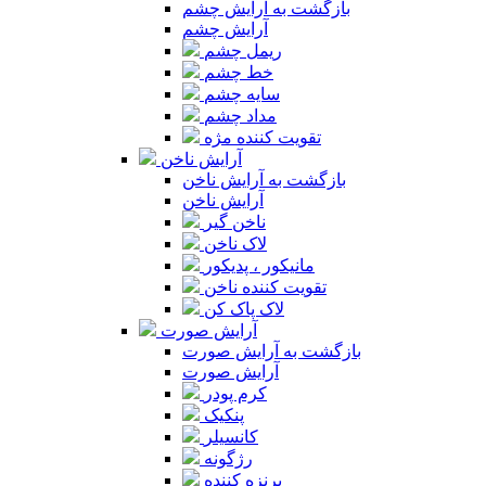
بازگشت به آرایش چشم
آرایش چشم
ریمل چشم
خط چشم
سایه چشم
مداد چشم
تقویت کننده مژه
آرایش ناخن
بازگشت به آرایش ناخن
آرایش ناخن
ناخن گیر
لاک ناخن
مانیکور ، پدیکور
تقویت کننده ناخن
لاک پاک کن
آرایش صورت
بازگشت به آرایش صورت
آرایش صورت
کرم پودر
پنکیک
کانسیلر
رژگونه
برنزه کننده