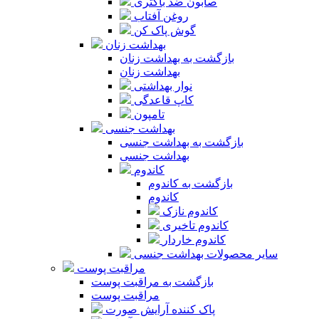
صابون ضد باکتری
روغن آفتاب
گوش پاک کن
بهداشت زنان
بازگشت به بهداشت زنان
بهداشت زنان
نوار بهداشتی
کاپ قاعدگی
تامپون
بهداشت جنسی
بازگشت به بهداشت جنسی
بهداشت جنسی
کاندوم
بازگشت به کاندوم
کاندوم
کاندوم نازک
کاندوم تاخیری
کاندوم خاردار
سایر محصولات بهداشت جنسی
مراقبت پوست
بازگشت به مراقبت پوست
مراقبت پوست
پاک کننده آرایش صورت