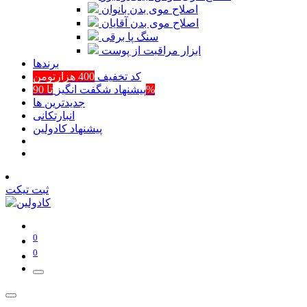
اصلاح موی بدن بانوان
اصلاح موی بدن آقایان
سنگ پا برقی
ابزار مراقبت از پوست
برند‌ها
کد تخفیف
400 هزارتومن
تا 90%
پیشنهاد شگفت انگیز
جدیدترین ها
انبارتکانی
پیشنهاد کادولین
ثبت تیکت
0
0