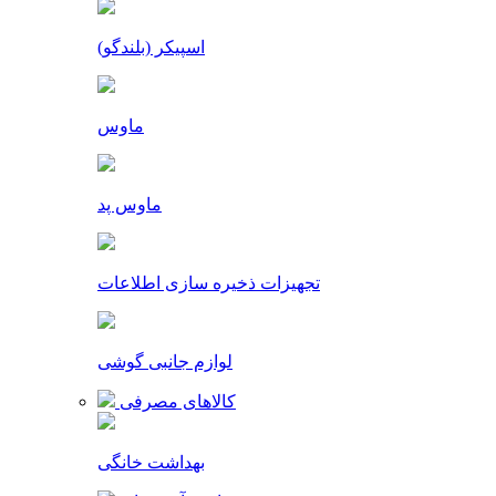
اسپیکر (بلندگو)
ماوس
ماوس پد
تجهیزات ذخیره سازی اطلاعات
لوازم جانبی گوشی
کالاهای مصرفی
بهداشت خانگی