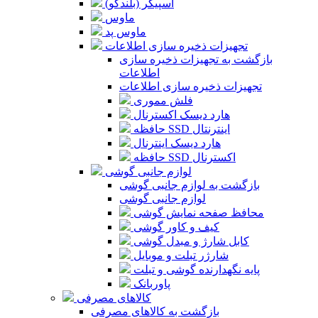
اسپیکر (بلندگو)
ماوس
ماوس پد
تجهیزات ذخیره سازی اطلاعات
بازگشت به تجهیزات ذخیره سازی
اطلاعات
تجهیزات ذخیره سازی اطلاعات
فلش مموری
هارد دیسک اکسترنال
حافظه SSD اینترنتال
هارد دیسک اینترنال
حافظه SSD اکسترنال
لوازم جانبی گوشی
بازگشت به لوازم جانبی گوشی
لوازم جانبی گوشی
محافظ صفحه نمایش گوشی
کیف و کاور گوشی
کابل شارژ و مبدل گوشی
شارژر تبلت و موبایل
پایه نگهدارنده گوشی و تبلت
پاوربانک
کالاهای مصرفی
بازگشت به کالاهای مصرفی