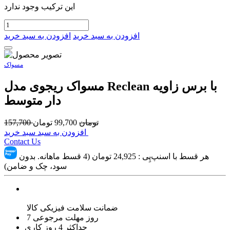
این ترکیب وجود ندارد
افزودن به سبد خرید
افزودن به سبد خرید
مسواک
مسواک ریجوی مدل Reclean با برس زاویه
دار متوسط
تومان
99,700
تومان
157,700
افزودن به سبد سبد خرید
Contact Us
هر قسط با اسنپ‌پِی :
24,925
تومان (4 قسط ماهانه. بدون
سود، چک و ضامن)
ضمانت سلامت فیزیکی کالا
7 روز مهلت مرجوعی
حداکثر 4 روز کاری