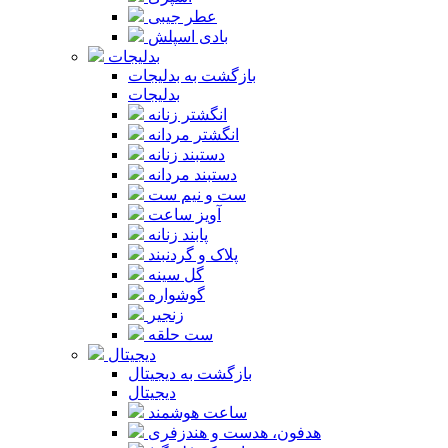
عطر جیبی
بادی اسپلش
بدلیجات
بازگشت به بدلیجات
بدلیجات
انگشتر زنانه
انگشتر مردانه
دستبند زنانه
دستبند مردانه
ست و نیم ست
آویز ساعت
پابند زنانه
پلاک و گردنبند
گل سینه
گوشواره
زنجیر
ست حلقه
دیجیتال
بازگشت به دیجیتال
دیجیتال
ساعت هوشمند
هدفون، هدست و هندزفری