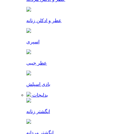
عطر و ادکلن زنانه
اسپری
عطر جیبی
بادی اسپلش
بدلیجات
انگشتر زنانه
انگشتر مردانه