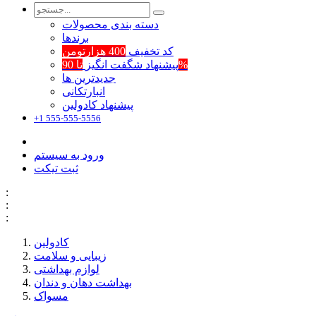
دسته بندی محصولات
برند‌ها
کد تخفیف
400 هزارتومن
تا 90%
پیشنهاد شگفت انگیز
جدیدترین ها
انبارتکانی
پیشنهاد کادولین
+1 555-555-5556
ورود به سیستم
ثبت تیکت
:
:
:
کادولین
زیبایی و سلامت
لوازم بهداشتی
بهداشت دهان و دندان
مسواک