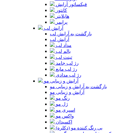
فیکساتور آرایش
کانتور
هایلایتر
پرایمر
آرایش لب
بازگشت به آرایش لب
آرایش لب
مداد لب
بالم لب
تینت لب
رژ لب جامد
رژ لب مایع
رژ لب مدادی
آرایش و زیبایی مو
بازگشت به آرایش و زیبایی مو
آرایش و زیبایی مو
رنگ مو
ژل مو
اسپری مو
واکس مو
اکسیدان
بی رنگ کننده مو (دکلره)