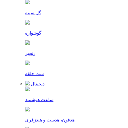
گل سینه
گوشواره
زنجیر
ست حلقه
دیجیتال
ساعت هوشمند
هدفون، هدست و هندزفری