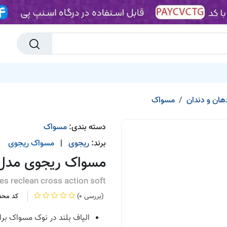
تا 90%
پیشنهاد شگفت انگیز
جدیدترین ها
انبارتکانی
پیشنهاد
ان و دندان
مسواک
دسته بندی:
مسواک
برند:
ریجوی
|
مسواک
ریجوی
مسواک ریجوی مدل Reclean با برس زاویه دار 
es reclean cross action soft
(0 بررسی)
کد محص
الیاف بلند در نوک مسواک بر