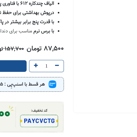
الیاف چندکاره 612 با فناوری پیشرفته برای تمیزکاری موثر
درپوش بهداشتی برای حفظ ن
با قدرت پنج برابر بیشتر در پا
با برس نرم
مناسب برای دند
87,500
تومان
157,700
تو
هر قسط با اسنپ‌پِی :
75