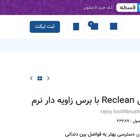
0
ثبت تیکت
 کادولین
نرم
rejoy toothbrush
ول :
23289
ای
دسترسی بهتر به فواصل بین دندانی