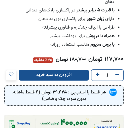
دهان
با قدرت 5 برابر بیشتر
در پاکسازی پلاک‌های دندانی
دارای زبان شوی
برای پاکسازی بوی بد دهان
طراحی با الیاف چندکاره و فناوری پیشرفته
همراه با درپوش
برای بهداشت بیشتر
با برس مدیوم
مناسب استفاده روزانه
117,700
تومان
180,700
تومان
35
٪ تخفیف
افزودن به سبد خرید
هر قسط با اسنپ‌پِی :
29,425
تومان (4 قسط ماهانه.
بدون سود، چک و ضامن)