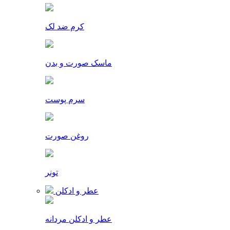
کرم ضد لک
ماسک صورت و بدن
سرم پوست
روغن صورت
تونر
عطر و ادکلن
عطر و ادکلن مردانه