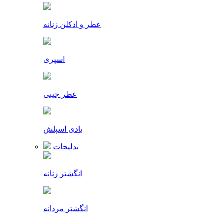
عطر و ادکلن زنانه
اسپری
عطر جیبی
بادی اسپلش
بدلیجات
انگشتر زنانه
انگشتر مردانه