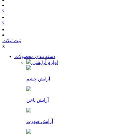
0
0
ثبت تیکت
x
دسته بندی محصولات
لوازم آرایشی
آرایش چشم
آرایش ناخن
آرایش صورت