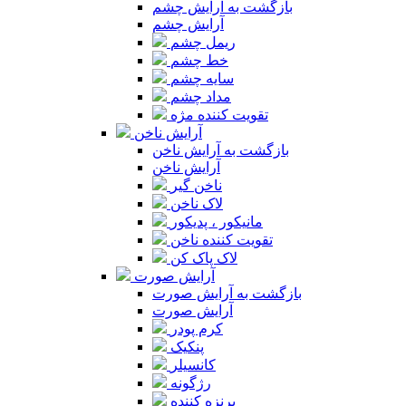
بازگشت به آرایش چشم
آرایش چشم
ریمل چشم
خط چشم
سایه چشم
مداد چشم
تقویت کننده مژه
آرایش ناخن
بازگشت به آرایش ناخن
آرایش ناخن
ناخن گیر
لاک ناخن
مانیکور ، پدیکور
تقویت کننده ناخن
لاک پاک کن
آرایش صورت
بازگشت به آرایش صورت
آرایش صورت
کرم پودر
پنکیک
کانسیلر
رژگونه
برنزه کننده