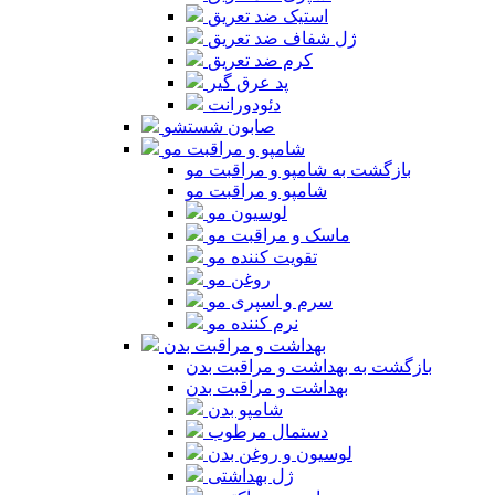
استیک ضد تعریق
ژل شفاف ضد تعریق
کرم ضد تعریق
پد عرق گیر
دئودورانت
صابون شستشو
شامپو و مراقبت مو
بازگشت به شامپو و مراقبت مو
شامپو و مراقبت مو
لوسیون مو
ماسک و مراقبت مو
تقویت کننده مو
روغن مو
سرم و اسپری مو
نرم کننده مو
بهداشت و مراقبت بدن
بازگشت به بهداشت و مراقبت بدن
بهداشت و مراقبت بدن
شامپو بدن
دستمال مرطوب
لوسیون و روغن بدن
ژل بهداشتی