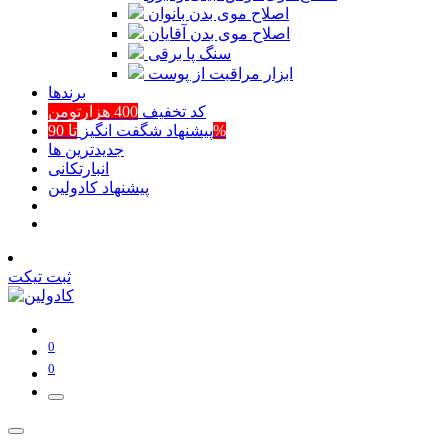
اصلاح موی بدن بانوان
اصلاح موی بدن آقایان
سنگ پا برقی
ابزار مراقبت از پوست
برند‌ها
کد تخفیف
400 هزارتومن
تا 90%
پیشنهاد شگفت انگیز
جدیدترین ها
انبارتکانی
پیشنهاد کادولین
ثبت تیکت
0
0