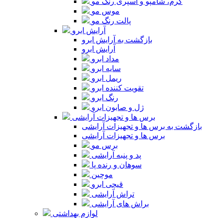
کرم، شامپو و اسپری رنگ مو
موس مو
پالت رنگ مو
آرایش ابرو
بازگشت به آرایش ابرو
آرایش ابرو
مداد ابرو
سایه ابرو
ریمل ابرو
تقویت کننده ابرو
رنگ ابرو
ژل و صابون ابرو
برس ها و تجهیزات آرایشی
بازگشت به برس ها و تجهیزات آرایشی
برس ها و تجهیزات آرایشی
برس مو
پد و پنبه آرایشی
سوهان و رنده پا
موچین
قیچی ابرو
تراش آرایشی
براش های آرایشی
لوازم بهداشتی