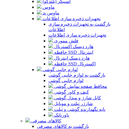
اسپیکر (بلندگو)
ماوس
ماوس پد
تجهیزات ذخیره سازی اطلاعات
بازگشت به تجهیزات ذخیره سازی
اطلاعات
تجهیزات ذخیره سازی اطلاعات
فلش مموری
هارد دیسک اکسترنال
حافظه SSD اینترنتال
هارد دیسک اینترنال
حافظه SSD اکسترنال
لوازم جانبی گوشی
بازگشت به لوازم جانبی گوشی
لوازم جانبی گوشی
محافظ صفحه نمایش گوشی
کیف و کاور گوشی
کابل شارژ و مبدل گوشی
شارژر تبلت و موبایل
پایه نگهدارنده گوشی و تبلت
پاوربانک
کالاهای مصرفی
بازگشت به کالاهای مصرفی