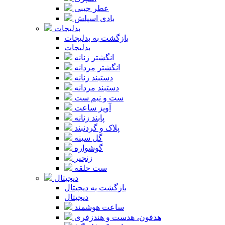
عطر جیبی
بادی اسپلش
بدلیجات
بازگشت به بدلیجات
بدلیجات
انگشتر زنانه
انگشتر مردانه
دستبند زنانه
دستبند مردانه
ست و نیم ست
آویز ساعت
پابند زنانه
پلاک و گردنبند
گل سینه
گوشواره
زنجیر
ست حلقه
دیجیتال
بازگشت به دیجیتال
دیجیتال
ساعت هوشمند
هدفون، هدست و هندزفری