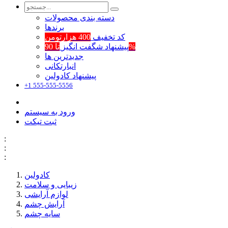
دسته بندی محصولات
برند‌ها
کد تخفیف
400 هزارتومن
تا 90%
پیشنهاد شگفت انگیز
جدیدترین ها
انبارتکانی
پیشنهاد کادولین
+1 555-555-5556
ورود به سیستم
ثبت تیکت
:
:
:
کادولین
زیبایی و سلامت
لوازم آرایشی
آرایش چشم
سایه چشم