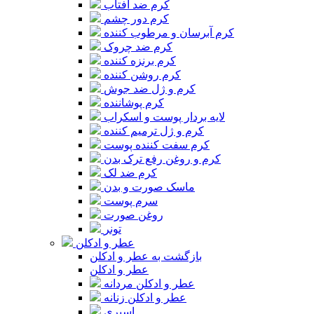
کرم ضد آفتاب
کرم دور چشم
کرم آبرسان و مرطوب کننده
کرم ضد چروک
کرم برنزه کننده
کرم روشن کننده
کرم و ژل ضد جوش
کرم پوشاننده
لایه بردار پوست و اسکراب
کرم و ژل ترمیم کننده
کرم سفت کننده پوست
کرم و روغن رفع ترک بدن
کرم ضد لک
ماسک صورت و بدن
سرم پوست
روغن صورت
تونر
عطر و ادکلن
بازگشت به عطر و ادکلن
عطر و ادکلن
عطر و ادکلن مردانه
عطر و ادکلن زنانه
اسپری