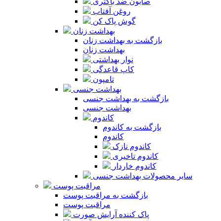
صابون ضد باکتری
روغن آفتاب
گوش پاک کن
بهداشت زنان
بازگشت به بهداشت زنان
بهداشت زنان
نوار بهداشتی
کاپ قاعدگی
تامپون
بهداشت جنسی
بازگشت به بهداشت جنسی
بهداشت جنسی
کاندوم
بازگشت به کاندوم
کاندوم
کاندوم نازک
کاندوم تاخیری
کاندوم خاردار
سایر محصولات بهداشت جنسی
مراقبت پوست
بازگشت به مراقبت پوست
مراقبت پوست
پاک کننده آرایش صورت