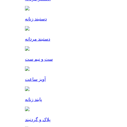
دستبند زنانه
دستبند مردانه
ست و نیم ست
آویز ساعت
پابند زنانه
پلاک و گردنبند