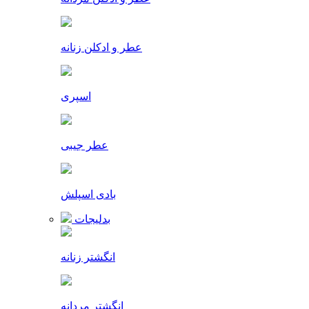
عطر و ادکلن زنانه
اسپری
عطر جیبی
بادی اسپلش
بدلیجات
انگشتر زنانه
انگشتر مردانه