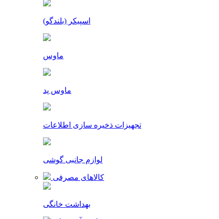
اسپیکر (بلندگو)
ماوس
ماوس پد
تجهیزات ذخیره سازی اطلاعات
لوازم جانبی گوشی
کالاهای مصرفی
بهداشت خانگی