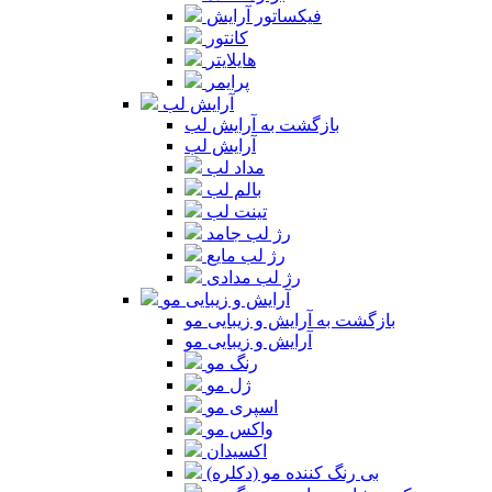
فیکساتور آرایش
کانتور
هایلایتر
پرایمر
آرایش لب
بازگشت به آرایش لب
آرایش لب
مداد لب
بالم لب
تینت لب
رژ لب جامد
رژ لب مایع
رژ لب مدادی
آرایش و زیبایی مو
بازگشت به آرایش و زیبایی مو
آرایش و زیبایی مو
رنگ مو
ژل مو
اسپری مو
واکس مو
اکسیدان
بی رنگ کننده مو (دکلره)