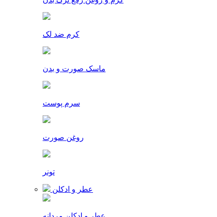
کرم ضد لک
ماسک صورت و بدن
سرم پوست
روغن صورت
تونر
عطر و ادکلن
عطر و ادکلن مردانه