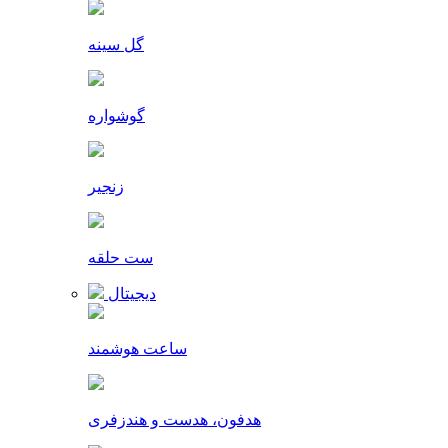
گل سینه
گوشواره
زنجیر
ست حلقه
دیجیتال
ساعت هوشمند
هدفون، هدست و هندزفری