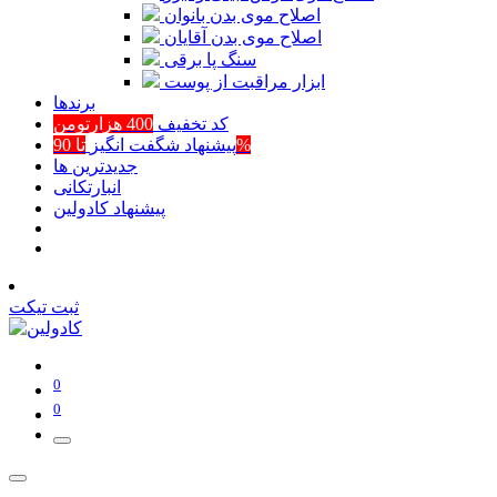
اصلاح موی بدن بانوان
اصلاح موی بدن آقایان
سنگ پا برقی
ابزار مراقبت از پوست
برند‌ها
کد تخفیف
400 هزارتومن
تا 90%
پیشنهاد شگفت انگیز
جدیدترین ها
انبارتکانی
پیشنهاد کادولین
ثبت تیکت
0
0