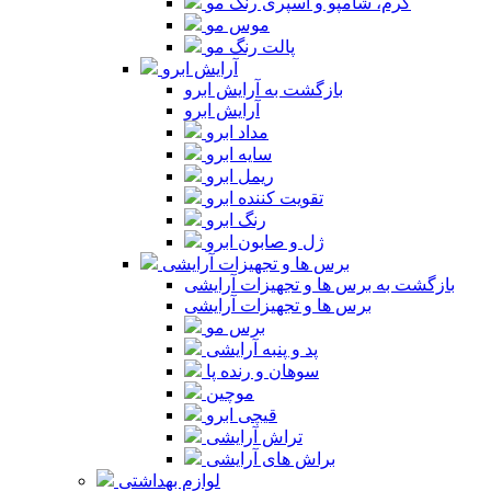
کرم، شامپو و اسپری رنگ مو
موس مو
پالت رنگ مو
آرایش ابرو
بازگشت به آرایش ابرو
آرایش ابرو
مداد ابرو
سایه ابرو
ریمل ابرو
تقویت کننده ابرو
رنگ ابرو
ژل و صابون ابرو
برس ها و تجهیزات آرایشی
بازگشت به برس ها و تجهیزات آرایشی
برس ها و تجهیزات آرایشی
برس مو
پد و پنبه آرایشی
سوهان و رنده پا
موچین
قیچی ابرو
تراش آرایشی
براش های آرایشی
لوازم بهداشتی