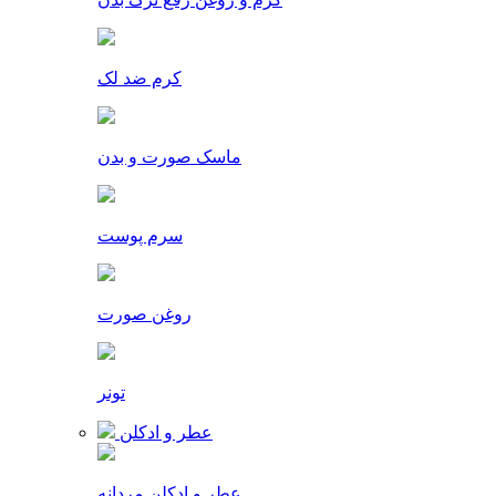
کرم ضد لک
ماسک صورت و بدن
سرم پوست
روغن صورت
تونر
عطر و ادکلن
عطر و ادکلن مردانه