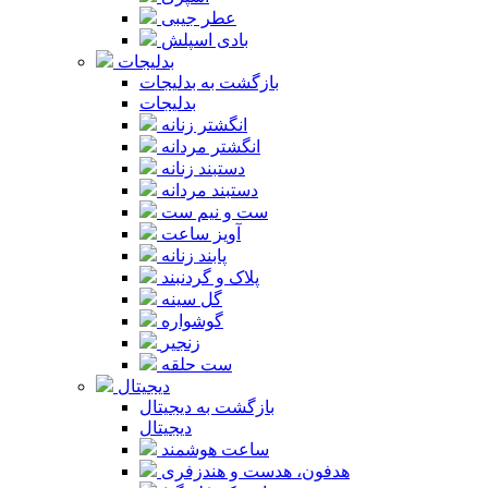
عطر جیبی
بادی اسپلش
بدلیجات
بازگشت به بدلیجات
بدلیجات
انگشتر زنانه
انگشتر مردانه
دستبند زنانه
دستبند مردانه
ست و نیم ست
آویز ساعت
پابند زنانه
پلاک و گردنبند
گل سینه
گوشواره
زنجیر
ست حلقه
دیجیتال
بازگشت به دیجیتال
دیجیتال
ساعت هوشمند
هدفون، هدست و هندزفری