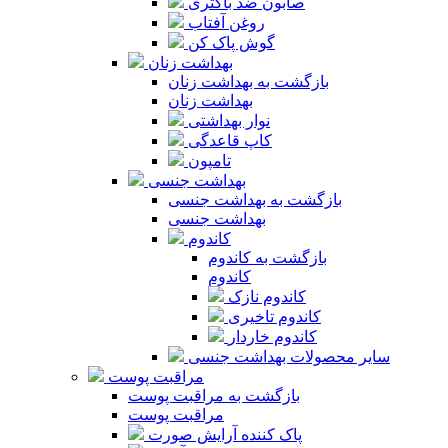
صابون ضد باکتری
روغن آفتاب
گوش پاک کن
بهداشت زنان
بازگشت به بهداشت زنان
بهداشت زنان
نوار بهداشتی
کاپ قاعدگی
تامپون
بهداشت جنسی
بازگشت به بهداشت جنسی
بهداشت جنسی
کاندوم
بازگشت به کاندوم
کاندوم
کاندوم نازک
کاندوم تاخیری
کاندوم خاردار
سایر محصولات بهداشت جنسی
مراقبت پوست
بازگشت به مراقبت پوست
مراقبت پوست
پاک کننده آرایش صورت