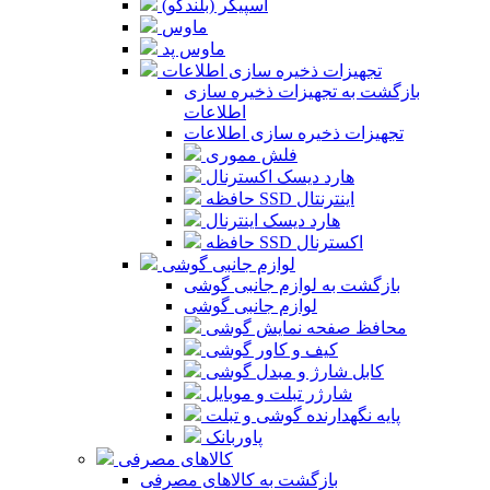
اسپیکر (بلندگو)
ماوس
ماوس پد
تجهیزات ذخیره سازی اطلاعات
بازگشت به تجهیزات ذخیره سازی
اطلاعات
تجهیزات ذخیره سازی اطلاعات
فلش مموری
هارد دیسک اکسترنال
حافظه SSD اینترنتال
هارد دیسک اینترنال
حافظه SSD اکسترنال
لوازم جانبی گوشی
بازگشت به لوازم جانبی گوشی
لوازم جانبی گوشی
محافظ صفحه نمایش گوشی
کیف و کاور گوشی
کابل شارژ و مبدل گوشی
شارژر تبلت و موبایل
پایه نگهدارنده گوشی و تبلت
پاوربانک
کالاهای مصرفی
بازگشت به کالاهای مصرفی