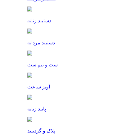
دستبند زنانه
دستبند مردانه
ست و نیم ست
آویز ساعت
پابند زنانه
پلاک و گردنبند