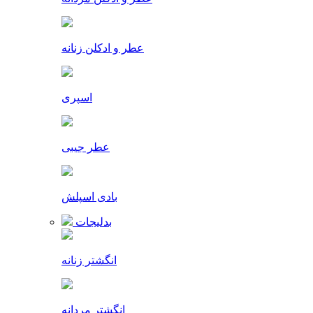
عطر و ادکلن زنانه
اسپری
عطر جیبی
بادی اسپلش
بدلیجات
انگشتر زنانه
انگشتر مردانه