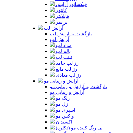
فیکساتور آرایش
کانتور
هایلایتر
پرایمر
آرایش لب
بازگشت به آرایش لب
آرایش لب
مداد لب
بالم لب
تینت لب
رژ لب جامد
رژ لب مایع
رژ لب مدادی
آرایش و زیبایی مو
بازگشت به آرایش و زیبایی مو
آرایش و زیبایی مو
رنگ مو
ژل مو
اسپری مو
واکس مو
اکسیدان
بی رنگ کننده مو (دکلره)