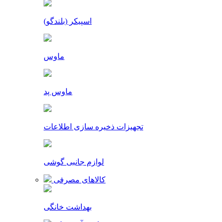
اسپیکر (بلندگو)
ماوس
ماوس پد
تجهیزات ذخیره سازی اطلاعات
لوازم جانبی گوشی
کالاهای مصرفی
بهداشت خانگی