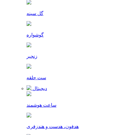
گل سینه
گوشواره
زنجیر
ست حلقه
دیجیتال
ساعت هوشمند
هدفون، هدست و هندزفری