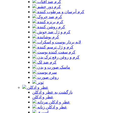
کرم ضد آفتاب
کرم دور چشم
کرم آبرسان و مرطوب کننده
کرم ضد چروک
کرم برنزه کننده
کرم روشن کننده
کرم و ژل ضد جوش
کرم پوشاننده
لایه بردار پوست و اسکراب
کرم و ژل ترمیم کننده
کرم سفت کننده پوست
کرم و روغن رفع ترک بدن
کرم ضد لک
ماسک صورت و بدن
سرم پوست
روغن صورت
تونر
عطر و ادکلن
بازگشت به عطر و ادکلن
عطر و ادکلن
عطر و ادکلن مردانه
عطر و ادکلن زنانه
اسپری