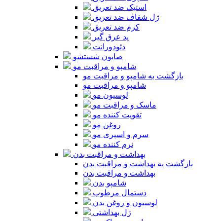
استیک ضد تعریق
ژل شفاف ضد تعریق
کرم ضد تعریق
پد عرق گیر
دئودورانت
صابون شستشو
شامپو و مراقبت مو
بازگشت به شامپو و مراقبت مو
شامپو و مراقبت مو
لوسیون مو
ماسک و مراقبت مو
تقویت کننده مو
روغن مو
سرم و اسپری مو
نرم کننده مو
بهداشت و مراقبت بدن
بازگشت به بهداشت و مراقبت بدن
بهداشت و مراقبت بدن
شامپو بدن
دستمال مرطوب
لوسیون و روغن بدن
ژل بهداشتی