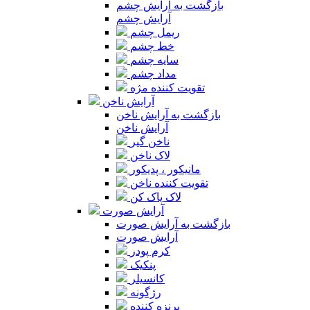
بازگشت به آرایش چشم
آرایش چشم
ریمل چشم
خط چشم
سایه چشم
مداد چشم
تقویت کننده مژه
آرایش ناخن
بازگشت به آرایش ناخن
آرایش ناخن
ناخن گیر
لاک ناخن
مانیکور ، پدیکور
تقویت کننده ناخن
لاک پاک کن
آرایش صورت
بازگشت به آرایش صورت
آرایش صورت
کرم پودر
پنکیک
کانسیلر
رژگونه
برنزه کننده