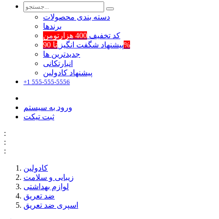
دسته بندی محصولات
برند‌ها
کد تخفیف
400 هزارتومن
تا 90%
پیشنهاد شگفت انگیز
جدیدترین ها
انبارتکانی
پیشنهاد کادولین
+1 555-555-5556
ورود به سیستم
ثبت تیکت
:
:
:
کادولین
زیبایی و سلامت
لوازم بهداشتی
ضد تعریق
اسپری ضد تعریق