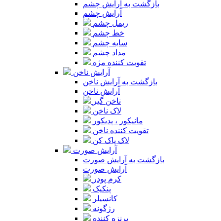
بازگشت به آرایش چشم
آرایش چشم
ریمل چشم
خط چشم
سایه چشم
مداد چشم
تقویت کننده مژه
آرایش ناخن
بازگشت به آرایش ناخن
آرایش ناخن
ناخن گیر
لاک ناخن
مانیکور ، پدیکور
تقویت کننده ناخن
لاک پاک کن
آرایش صورت
بازگشت به آرایش صورت
آرایش صورت
کرم پودر
پنکیک
کانسیلر
رژگونه
برنزه کننده