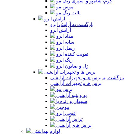
کرم، شامپو و اسپری رنگ مو
موس مو
پالت رنگ مو
آرایش ابرو
بازگشت به آرایش ابرو
آرایش ابرو
مداد ابرو
سایه ابرو
ریمل ابرو
تقویت کننده ابرو
رنگ ابرو
ژل و صابون ابرو
برس ها و تجهیزات آرایشی
بازگشت به برس ها و تجهیزات آرایشی
برس ها و تجهیزات آرایشی
برس مو
پد و پنبه آرایشی
سوهان و رنده پا
موچین
قیچی ابرو
تراش آرایشی
براش های آرایشی
لوازم بهداشتی