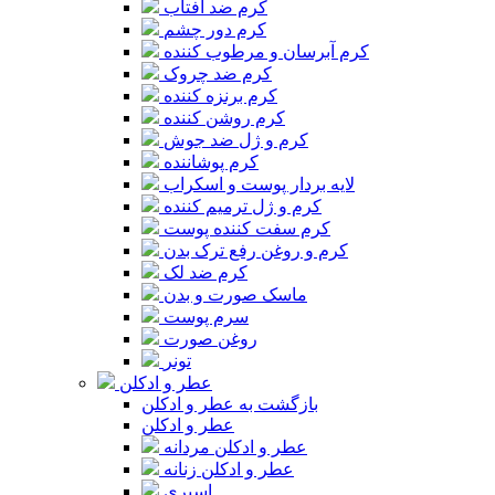
کرم ضد آفتاب
کرم دور چشم
کرم آبرسان و مرطوب کننده
کرم ضد چروک
کرم برنزه کننده
کرم روشن کننده
کرم و ژل ضد جوش
کرم پوشاننده
لایه بردار پوست و اسکراب
کرم و ژل ترمیم کننده
کرم سفت کننده پوست
کرم و روغن رفع ترک بدن
کرم ضد لک
ماسک صورت و بدن
سرم پوست
روغن صورت
تونر
عطر و ادکلن
بازگشت به عطر و ادکلن
عطر و ادکلن
عطر و ادکلن مردانه
عطر و ادکلن زنانه
اسپری