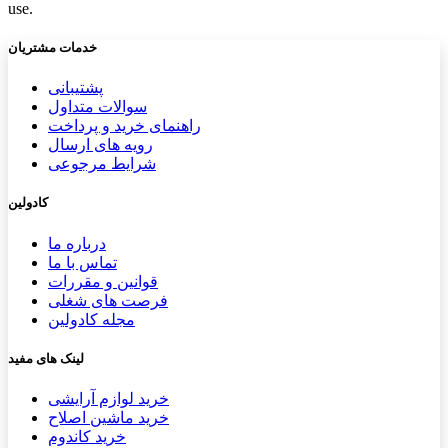
use.
خدمات مشتریان
پشتیب​​
انی
سوالات متداول
راهنمای خرید و پرداخت
رویه های ارسال
شرایط مرجوعی
کادولین
درباره ما
تماس با ما
قوانین و مقررات
فرصت های شغلی
مجله کادولین
لینک های مفید
خرید لوازم آرایشی
خرید ماشین اصلاح
خرید کاندوم