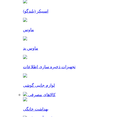
اسپیکر (بلندگو)
ماوس
ماوس پد
تجهیزات ذخیره سازی اطلاعات
لوازم جانبی گوشی
کالاهای مصرفی
بهداشت خانگی