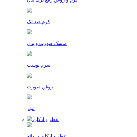
کرم ضد لک
ماسک صورت و بدن
سرم پوست
روغن صورت
تونر
عطر و ادکلن
عطر و ادکلن مردانه