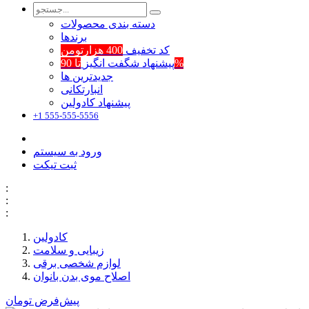
دسته بندی محصولات
برند‌ها
کد تخفیف
400 هزارتومن
تا 90%
پیشنهاد شگفت انگیز
جدیدترین ها
انبارتکانی
پیشنهاد کادولین
+1 555-555-5556
ورود به سیستم
ثبت تیکت
:
:
:
کادولین
زیبایی و سلامت
لوازم شخصی برقی
اصلاح موی بدن بانوان
پیش‌فرض
تومان