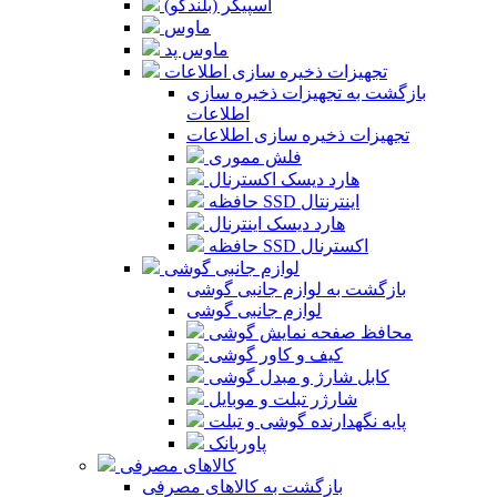
اسپیکر (بلندگو)
ماوس
ماوس پد
تجهیزات ذخیره سازی اطلاعات
بازگشت به تجهیزات ذخیره سازی
اطلاعات
تجهیزات ذخیره سازی اطلاعات
فلش مموری
هارد دیسک اکسترنال
حافظه SSD اینترنتال
هارد دیسک اینترنال
حافظه SSD اکسترنال
لوازم جانبی گوشی
بازگشت به لوازم جانبی گوشی
لوازم جانبی گوشی
محافظ صفحه نمایش گوشی
کیف و کاور گوشی
کابل شارژ و مبدل گوشی
شارژر تبلت و موبایل
پایه نگهدارنده گوشی و تبلت
پاوربانک
کالاهای مصرفی
بازگشت به کالاهای مصرفی