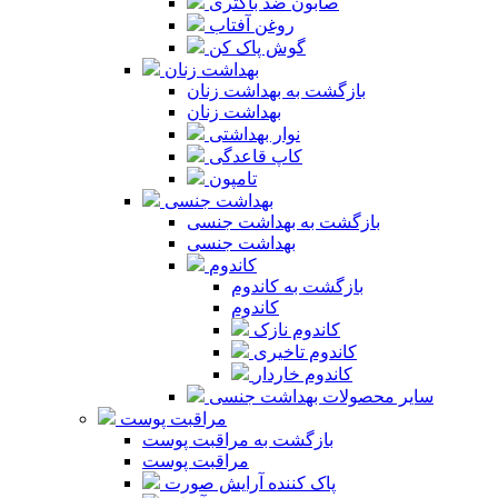
صابون ضد باکتری
روغن آفتاب
گوش پاک کن
بهداشت زنان
بازگشت به بهداشت زنان
بهداشت زنان
نوار بهداشتی
کاپ قاعدگی
تامپون
بهداشت جنسی
بازگشت به بهداشت جنسی
بهداشت جنسی
کاندوم
بازگشت به کاندوم
کاندوم
کاندوم نازک
کاندوم تاخیری
کاندوم خاردار
سایر محصولات بهداشت جنسی
مراقبت پوست
بازگشت به مراقبت پوست
مراقبت پوست
پاک کننده آرایش صورت