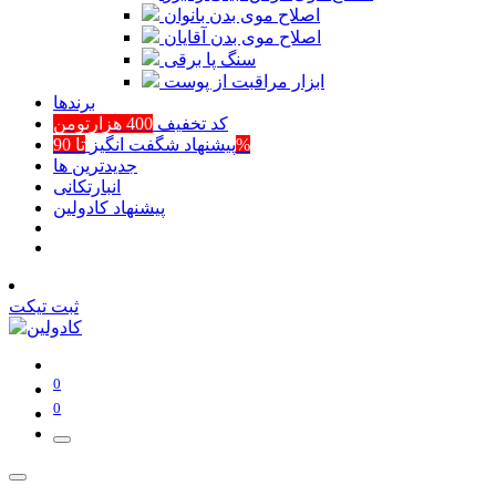
اصلاح موی بدن بانوان
اصلاح موی بدن آقایان
سنگ پا برقی
ابزار مراقبت از پوست
برند‌ها
کد تخفیف
400 هزارتومن
تا 90%
پیشنهاد شگفت انگیز
جدیدترین ها
انبارتکانی
پیشنهاد کادولین
ثبت تیکت
0
0