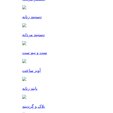
دستبند زنانه
دستبند مردانه
ست و نیم ست
آویز ساعت
پابند زنانه
پلاک و گردنبند