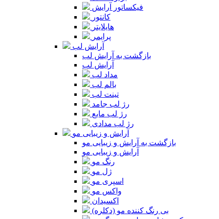
فیکساتور آرایش
کانتور
هایلایتر
پرایمر
آرایش لب
بازگشت به آرایش لب
آرایش لب
مداد لب
بالم لب
تینت لب
رژ لب جامد
رژ لب مایع
رژ لب مدادی
آرایش و زیبایی مو
بازگشت به آرایش و زیبایی مو
آرایش و زیبایی مو
رنگ مو
ژل مو
اسپری مو
واکس مو
اکسیدان
بی رنگ کننده مو (دکلره)