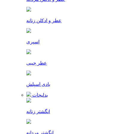
عطر و ادکلن زنانه
اسپری
عطر جیبی
بادی اسپلش
بدلیجات
انگشتر زنانه
انگشتر مردانه