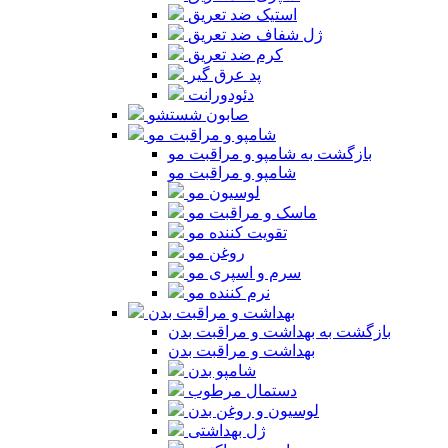
استیک ضد تعریق
ژل شفاف ضد تعریق
کرم ضد تعریق
پد عرق گیر
دئودورانت
صابون شستشو
شامپو و مراقبت مو
بازگشت به شامپو و مراقبت مو
شامپو و مراقبت مو
لوسیون مو
ماسک و مراقبت مو
تقویت کننده مو
روغن مو
سرم و اسپری مو
نرم کننده مو
بهداشت و مراقبت بدن
بازگشت به بهداشت و مراقبت بدن
بهداشت و مراقبت بدن
شامپو بدن
دستمال مرطوب
لوسیون و روغن بدن
ژل بهداشتی