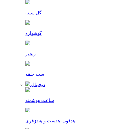
گل سینه
گوشواره
زنجیر
ست حلقه
دیجیتال
ساعت هوشمند
هدفون، هدست و هندزفری