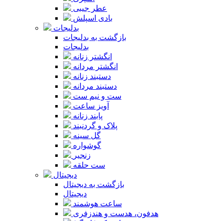
عطر جیبی
بادی اسپلش
بدلیجات
بازگشت به بدلیجات
بدلیجات
انگشتر زنانه
انگشتر مردانه
دستبند زنانه
دستبند مردانه
ست و نیم ست
آویز ساعت
پابند زنانه
پلاک و گردنبند
گل سینه
گوشواره
زنجیر
ست حلقه
دیجیتال
بازگشت به دیجیتال
دیجیتال
ساعت هوشمند
هدفون، هدست و هندزفری