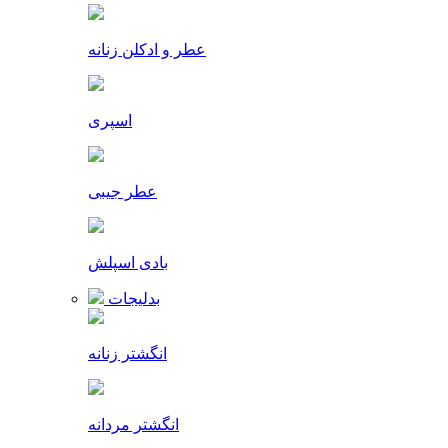
عطر و ادکلن زنانه
اسپری
عطر جیبی
بادی اسپلش
بدلیجات
انگشتر زنانه
انگشتر مردانه