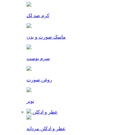
کرم ضد لک
ماسک صورت و بدن
سرم پوست
روغن صورت
تونر
عطر و ادکلن
عطر و ادکلن مردانه