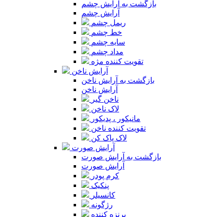
بازگشت به آرایش چشم
آرایش چشم
ریمل چشم
خط چشم
سایه چشم
مداد چشم
تقویت کننده مژه
آرایش ناخن
بازگشت به آرایش ناخن
آرایش ناخن
ناخن گیر
لاک ناخن
مانیکور ، پدیکور
تقویت کننده ناخن
لاک پاک کن
آرایش صورت
بازگشت به آرایش صورت
آرایش صورت
کرم پودر
پنکیک
کانسیلر
رژگونه
برنزه کننده