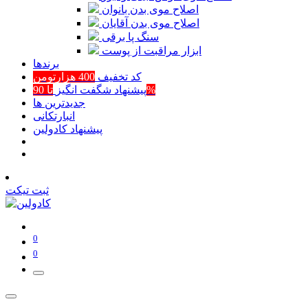
اصلاح موی بدن بانوان
اصلاح موی بدن آقایان
سنگ پا برقی
ابزار مراقبت از پوست
برند‌ها
کد تخفیف
400 هزارتومن
تا 90%
پیشنهاد شگفت انگیز
جدیدترین ها
انبارتکانی
پیشنهاد کادولین
ثبت تیکت
0
0