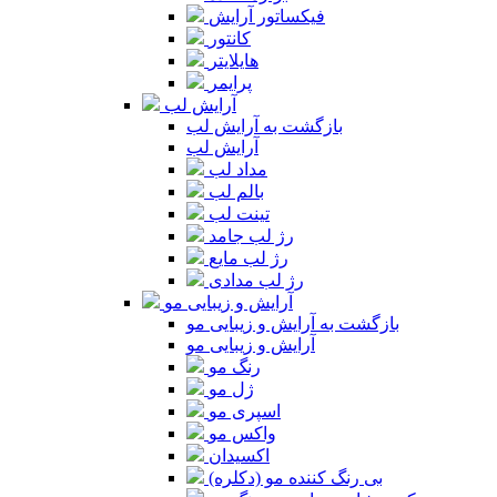
فیکساتور آرایش
کانتور
هایلایتر
پرایمر
آرایش لب
بازگشت به آرایش لب
آرایش لب
مداد لب
بالم لب
تینت لب
رژ لب جامد
رژ لب مایع
رژ لب مدادی
آرایش و زیبایی مو
بازگشت به آرایش و زیبایی مو
آرایش و زیبایی مو
رنگ مو
ژل مو
اسپری مو
واکس مو
اکسیدان
بی رنگ کننده مو (دکلره)