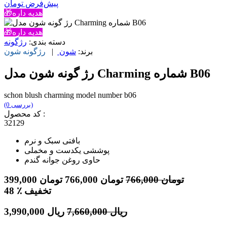
پیش‌فرض
تومان
🎁هدیه داره
🎁هدیه داره
دسته بندی:
رژگونه
برند:
شون
|
رژگونه
شون
رژ گونه شون مدل Charming شماره B06
schon blush charming model number b06
(0 بررسی)
کد محصول :
32129
بافتی سبک و نرم
پوششی یکدست و مخملی
حاوی روغن جوانه گندم
تومان
766,000
تومان
766,000
تومان
399,000
٪ تخفیف
48
ریال
7,660,000
ریال
3,990,000