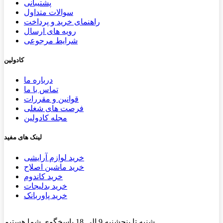
پشتیب​​
انی
سوالات متداول
راهنمای خرید و پرداخت
رویه های ارسال
شرایط مرجوعی
کادولین
درباره ما
تماس با ما
قوانین و مقررات
فرصت های شغلی
مجله کادولین
لینک های مفید
خرید لوازم آرایشی
خرید ماشین اصلاح
خرید کاندوم
خرید بدلیجات
خرید پاوربانک
شنبه تا پنجشنبه 9 الی 18 پاسخگوی شما هستیم