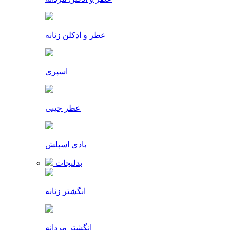
عطر و ادکلن زنانه
اسپری
عطر جیبی
بادی اسپلش
بدلیجات
انگشتر زنانه
انگشتر مردانه