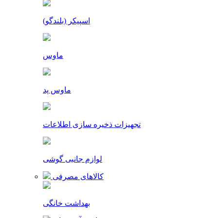
اسپیکر (بلندگو)
ماوس
ماوس پد
تجهیزات ذخیره سازی اطلاعات
لوازم جانبی گوشی
کالاهای مصرفی
بهداشت خانگی