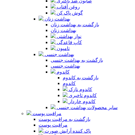
صابون ضد باکتری
روغن آفتاب
گوش پاک کن
بهداشت زنان
بازگشت به بهداشت زنان
بهداشت زنان
نوار بهداشتی
کاپ قاعدگی
تامپون
بهداشت جنسی
بازگشت به بهداشت جنسی
بهداشت جنسی
کاندوم
بازگشت به کاندوم
کاندوم
کاندوم نازک
کاندوم تاخیری
کاندوم خاردار
سایر محصولات بهداشت جنسی
مراقبت پوست
بازگشت به مراقبت پوست
مراقبت پوست
پاک کننده آرایش صورت