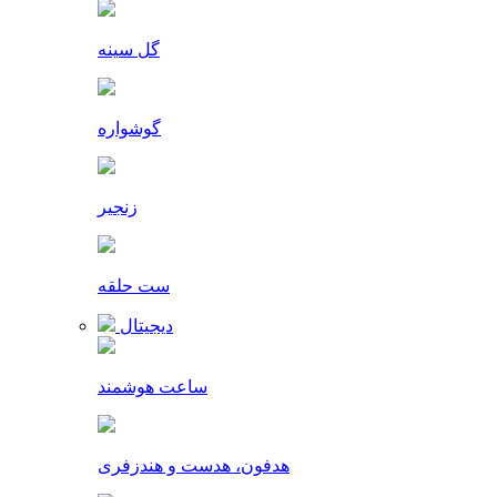
گل سینه
گوشواره
زنجیر
ست حلقه
دیجیتال
ساعت هوشمند
هدفون، هدست و هندزفری