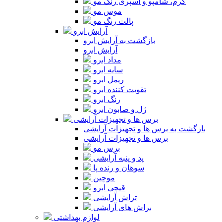
کرم، شامپو و اسپری رنگ مو
موس مو
پالت رنگ مو
آرایش ابرو
بازگشت به آرایش ابرو
آرایش ابرو
مداد ابرو
سایه ابرو
ریمل ابرو
تقویت کننده ابرو
رنگ ابرو
ژل و صابون ابرو
برس ها و تجهیزات آرایشی
بازگشت به برس ها و تجهیزات آرایشی
برس ها و تجهیزات آرایشی
برس مو
پد و پنبه آرایشی
سوهان و رنده پا
موچین
قیچی ابرو
تراش آرایشی
براش های آرایشی
لوازم بهداشتی