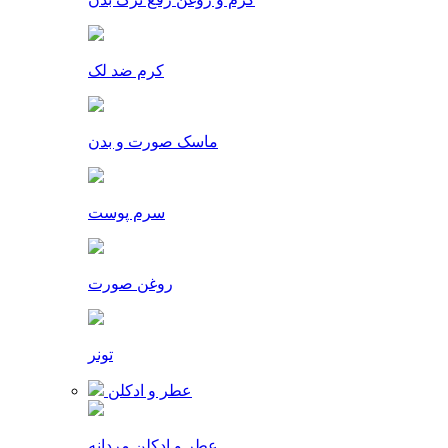
کرم ضد لک
ماسک صورت و بدن
سرم پوست
روغن صورت
تونر
عطر و ادکلن
عطر و ادکلن مردانه