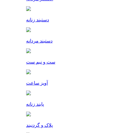
دستبند زنانه
دستبند مردانه
ست و نیم ست
آویز ساعت
پابند زنانه
پلاک و گردنبند