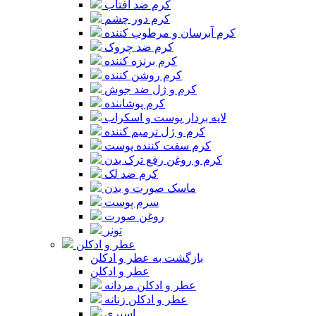
کرم ضد آفتاب
کرم دور چشم
کرم آبرسان و مرطوب کننده
کرم ضد چروک
کرم برنزه کننده
کرم روشن کننده
کرم و ژل ضد جوش
کرم پوشاننده
لایه بردار پوست و اسکراب
کرم و ژل ترمیم کننده
کرم سفت کننده پوست
کرم و روغن رفع ترک بدن
کرم ضد لک
ماسک صورت و بدن
سرم پوست
روغن صورت
تونر
عطر و ادکلن
بازگشت به عطر و ادکلن
عطر و ادکلن
عطر و ادکلن مردانه
عطر و ادکلن زنانه
اسپری