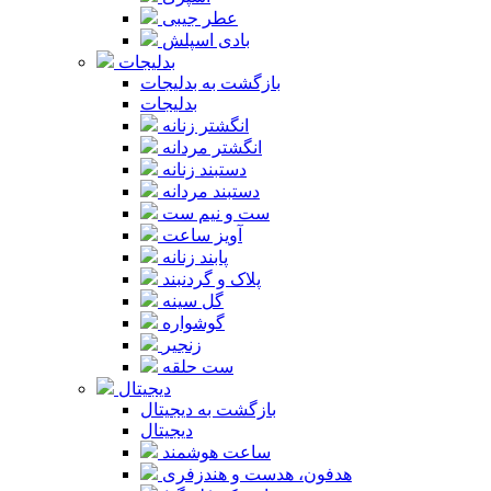
عطر جیبی
بادی اسپلش
بدلیجات
بازگشت به بدلیجات
بدلیجات
انگشتر زنانه
انگشتر مردانه
دستبند زنانه
دستبند مردانه
ست و نیم ست
آویز ساعت
پابند زنانه
پلاک و گردنبند
گل سینه
گوشواره
زنجیر
ست حلقه
دیجیتال
بازگشت به دیجیتال
دیجیتال
ساعت هوشمند
هدفون، هدست و هندزفری