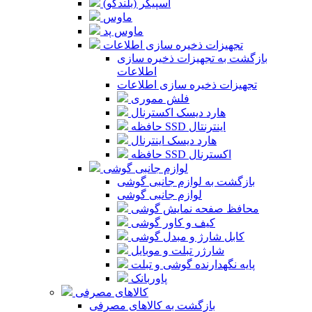
اسپیکر (بلندگو)
ماوس
ماوس پد
تجهیزات ذخیره سازی اطلاعات
بازگشت به تجهیزات ذخیره سازی
اطلاعات
تجهیزات ذخیره سازی اطلاعات
فلش مموری
هارد دیسک اکسترنال
حافظه SSD اینترنتال
هارد دیسک اینترنال
حافظه SSD اکسترنال
لوازم جانبی گوشی
بازگشت به لوازم جانبی گوشی
لوازم جانبی گوشی
محافظ صفحه نمایش گوشی
کیف و کاور گوشی
کابل شارژ و مبدل گوشی
شارژر تبلت و موبایل
پایه نگهدارنده گوشی و تبلت
پاوربانک
کالاهای مصرفی
بازگشت به کالاهای مصرفی