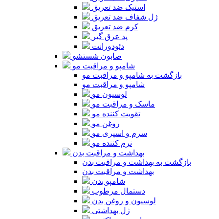
استیک ضد تعریق
ژل شفاف ضد تعریق
کرم ضد تعریق
پد عرق گیر
دئودورانت
صابون شستشو
شامپو و مراقبت مو
بازگشت به شامپو و مراقبت مو
شامپو و مراقبت مو
لوسیون مو
ماسک و مراقبت مو
تقویت کننده مو
روغن مو
سرم و اسپری مو
نرم کننده مو
بهداشت و مراقبت بدن
بازگشت به بهداشت و مراقبت بدن
بهداشت و مراقبت بدن
شامپو بدن
دستمال مرطوب
لوسیون و روغن بدن
ژل بهداشتی