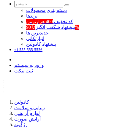
دسته بندی محصولات
برند‌ها
کد تخفیف
400 هزارتومن
تا 90%
پیشنهاد شگفت انگیز
جدیدترین ها
انبارتکانی
پیشنهاد کادولین
+1 555-555-5556
ورود به سیستم
ثبت تیکت
:
:
:
کادولین
زیبایی و سلامت
لوازم آرایشی
آرایش صورت
رژگونه