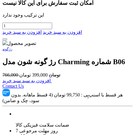
امکان ثبت سفارش برای این کالا نیست
این ترکیب وجود ندارد
افزودن به سبد خرید
افزودن به سبد خرید
رژگونه
رژ گونه شون مدل Charming شماره B06
تومان
399,000
تومان
766,000
افزودن به سبد سبد خرید
Contact Us
هر قسط با اسنپ‌پِی :
99,750
تومان (4 قسط ماهانه. بدون
سود، چک و ضامن)
ضمانت سلامت فیزیکی کالا
7 روز مهلت مرجوعی