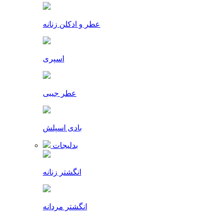
عطر و ادکلن زنانه
اسپری
عطر جیبی
بادی اسپلش
بدلیجات
انگشتر زنانه
انگشتر مردانه