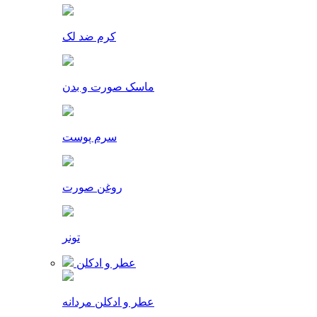
کرم ضد لک
ماسک صورت و بدن
سرم پوست
روغن صورت
تونر
عطر و ادکلن
عطر و ادکلن مردانه