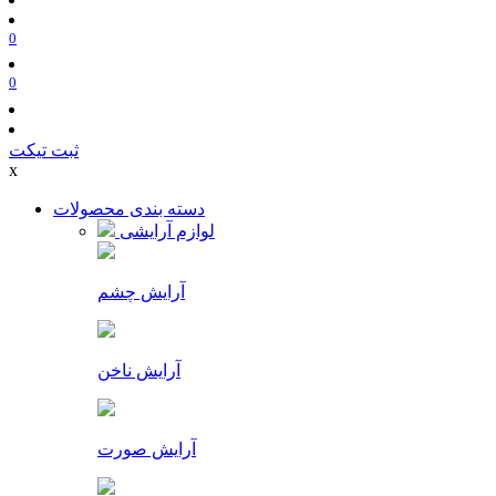
0
0
ثبت تیکت
x
دسته بندی محصولات
لوازم آرایشی
آرایش چشم
آرایش ناخن
آرایش صورت