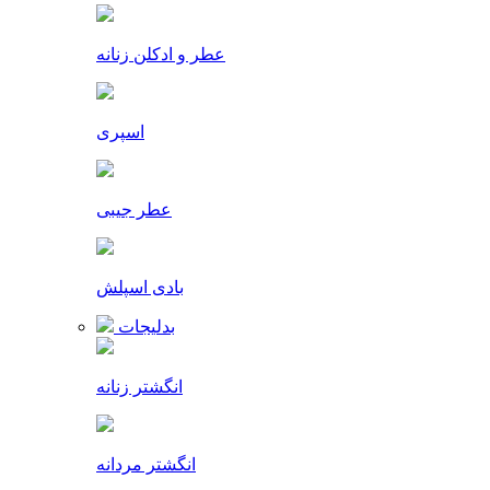
عطر و ادکلن زنانه
اسپری
عطر جیبی
بادی اسپلش
بدلیجات
انگشتر زنانه
انگشتر مردانه