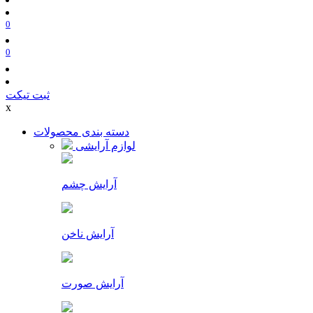
0
0
ثبت تیکت
x
دسته بندی محصولات
لوازم آرایشی
آرایش چشم
آرایش ناخن
آرایش صورت