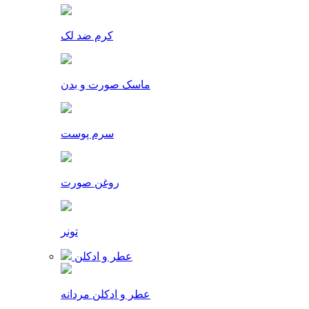
کرم ضد لک
ماسک صورت و بدن
سرم پوست
روغن صورت
تونر
عطر و ادکلن
عطر و ادکلن مردانه