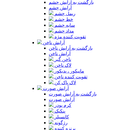
بازگشت به آرایش چشم
آرایش چشم
ریمل چشم
خط چشم
سایه چشم
مداد چشم
تقویت کننده مژه
آرایش ناخن
بازگشت به آرایش ناخن
آرایش ناخن
ناخن گیر
لاک ناخن
مانیکور ، پدیکور
تقویت کننده ناخن
لاک پاک کن
آرایش صورت
بازگشت به آرایش صورت
آرایش صورت
کرم پودر
پنکیک
کانسیلر
رژگونه
برنزه کننده