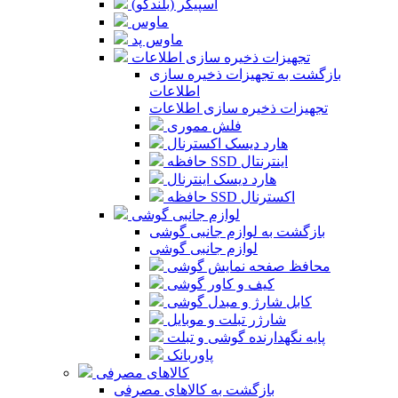
اسپیکر (بلندگو)
ماوس
ماوس پد
تجهیزات ذخیره سازی اطلاعات
بازگشت به تجهیزات ذخیره سازی
اطلاعات
تجهیزات ذخیره سازی اطلاعات
فلش مموری
هارد دیسک اکسترنال
حافظه SSD اینترنتال
هارد دیسک اینترنال
حافظه SSD اکسترنال
لوازم جانبی گوشی
بازگشت به لوازم جانبی گوشی
لوازم جانبی گوشی
محافظ صفحه نمایش گوشی
کیف و کاور گوشی
کابل شارژ و مبدل گوشی
شارژر تبلت و موبایل
پایه نگهدارنده گوشی و تبلت
پاوربانک
کالاهای مصرفی
بازگشت به کالاهای مصرفی