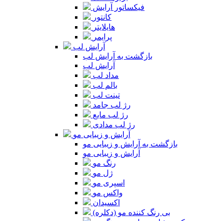
فیکساتور آرایش
کانتور
هایلایتر
پرایمر
آرایش لب
بازگشت به آرایش لب
آرایش لب
مداد لب
بالم لب
تینت لب
رژ لب جامد
رژ لب مایع
رژ لب مدادی
آرایش و زیبایی مو
بازگشت به آرایش و زیبایی مو
آرایش و زیبایی مو
رنگ مو
ژل مو
اسپری مو
واکس مو
اکسیدان
بی رنگ کننده مو (دکلره)