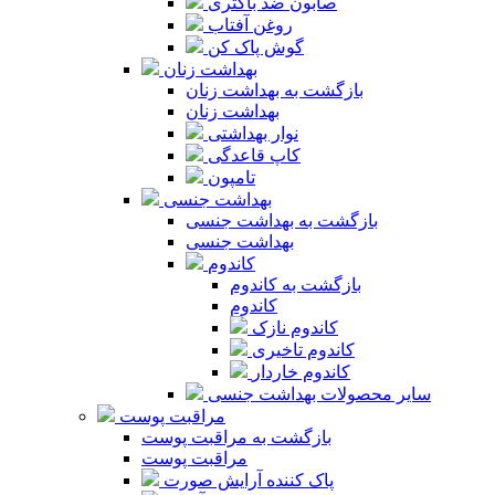
صابون ضد باکتری
روغن آفتاب
گوش پاک کن
بهداشت زنان
بازگشت به بهداشت زنان
بهداشت زنان
نوار بهداشتی
کاپ قاعدگی
تامپون
بهداشت جنسی
بازگشت به بهداشت جنسی
بهداشت جنسی
کاندوم
بازگشت به کاندوم
کاندوم
کاندوم نازک
کاندوم تاخیری
کاندوم خاردار
سایر محصولات بهداشت جنسی
مراقبت پوست
بازگشت به مراقبت پوست
مراقبت پوست
پاک کننده آرایش صورت