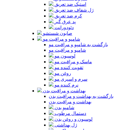
استیک ضد تعریق
ژل شفاف ضد تعریق
کرم ضد تعریق
پد عرق گیر
دئودورانت
صابون شستشو
شامپو و مراقبت مو
بازگشت به شامپو و مراقبت مو
شامپو و مراقبت مو
لوسیون مو
ماسک و مراقبت مو
تقویت کننده مو
روغن مو
سرم و اسپری مو
نرم کننده مو
بهداشت و مراقبت بدن
بازگشت به بهداشت و مراقبت بدن
بهداشت و مراقبت بدن
شامپو بدن
دستمال مرطوب
لوسیون و روغن بدن
ژل بهداشتی