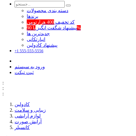
دسته بندی محصولات
برند‌ها
کد تخفیف
400 هزارتومن
تا 90%
پیشنهاد شگفت انگیز
جدیدترین ها
انبارتکانی
پیشنهاد کادولین
+1 555-555-5556
ورود به سیستم
ثبت تیکت
:
:
:
کادولین
زیبایی و سلامت
لوازم آرایشی
آرایش صورت
کانسیلر