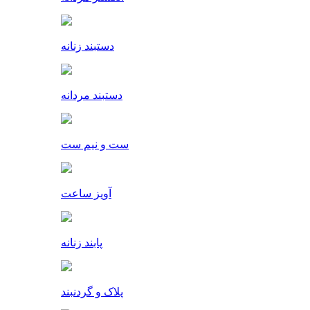
دستبند زنانه
دستبند مردانه
ست و نیم ست
آویز ساعت
پابند زنانه
پلاک و گردنبند