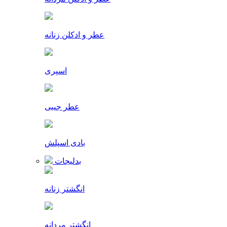
عطر و ادکلن زنانه
اسپری
عطر جیبی
بادی اسپلش
بدلیجات
انگشتر زنانه
انگشتر مردانه