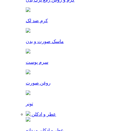
کرم ضد لک
ماسک صورت و بدن
سرم پوست
روغن صورت
تونر
عطر و ادکلن
عطر و ادکلن مردانه