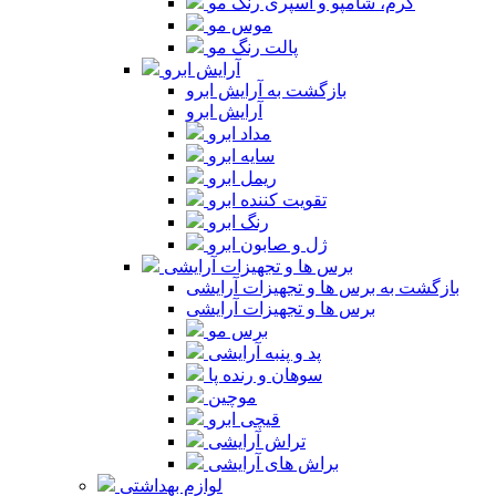
کرم، شامپو و اسپری رنگ مو
موس مو
پالت رنگ مو
آرایش ابرو
بازگشت به آرایش ابرو
آرایش ابرو
مداد ابرو
سایه ابرو
ریمل ابرو
تقویت کننده ابرو
رنگ ابرو
ژل و صابون ابرو
برس ها و تجهیزات آرایشی
بازگشت به برس ها و تجهیزات آرایشی
برس ها و تجهیزات آرایشی
برس مو
پد و پنبه آرایشی
سوهان و رنده پا
موچین
قیچی ابرو
تراش آرایشی
براش های آرایشی
لوازم بهداشتی