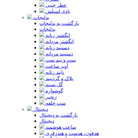
عطر جیبی
بادی اسپلش
بدلیجات
بازگشت به بدلیجات
بدلیجات
انگشتر زنانه
انگشتر مردانه
دستبند زنانه
دستبند مردانه
ست و نیم ست
آویز ساعت
پابند زنانه
پلاک و گردنبند
گل سینه
گوشواره
زنجیر
ست حلقه
دیجیتال
بازگشت به دیجیتال
دیجیتال
ساعت هوشمند
هدفون، هدست و هندزفری