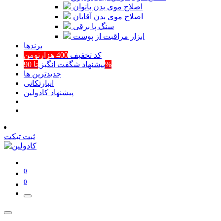
اصلاح موی بدن بانوان
اصلاح موی بدن آقایان
سنگ پا برقی
ابزار مراقبت از پوست
برند‌ها
کد تخفیف
400 هزارتومن
تا 90%
پیشنهاد شگفت انگیز
جدیدترین ها
انبارتکانی
پیشنهاد کادولین
ثبت تیکت
0
0