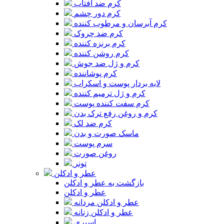
کرم ضد آفتاب
کرم دور چشم
کرم آبرسان و مرطوب کننده
کرم ضد چروک
کرم برنزه کننده
کرم روشن کننده
کرم و ژل ضد جوش
کرم پوشاننده
لایه بردار پوست و اسکراب
کرم و ژل ترمیم کننده
کرم سفت کننده پوست
کرم و روغن رفع ترک بدن
کرم ضد لک
ماسک صورت و بدن
سرم پوست
روغن صورت
تونر
عطر و ادکلن
بازگشت به عطر و ادکلن
عطر و ادکلن
عطر و ادکلن مردانه
عطر و ادکلن زنانه
اسپری