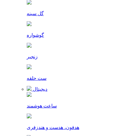
گل سینه
گوشواره
زنجیر
ست حلقه
دیجیتال
ساعت هوشمند
هدفون، هدست و هندزفری