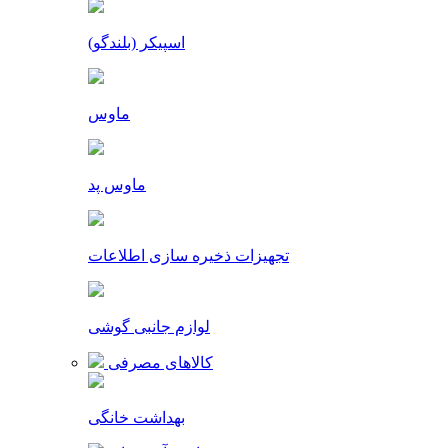
اسپیکر (بلندگو)
ماوس
ماوس پد
تجهیزات ذخیره سازی اطلاعات
لوازم جانبی گوشی
کالاهای مصرفی
بهداشت خانگی