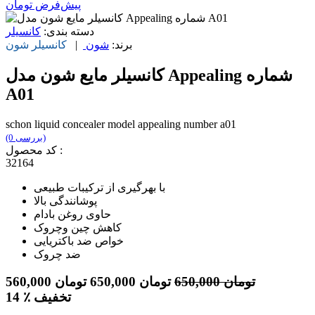
پیش‌فرض
تومان
دسته بندی:
کانسیلر
برند:
شون
|
کانسیلر
شون
کانسيلر مايع شون مدل Appealing شماره
A01
schon liquid concealer model appealing number a01
(0 بررسی)
کد محصول :
32164
با بهرگیری از ترکیبات طبیعی
پوشانندگی بالا
حاوی روغن بادام
کاهش چین وچروک
خواص ضد باکتریایی
ضد چروک
تومان
650,000
تومان
650,000
تومان
560,000
٪ تخفیف
14