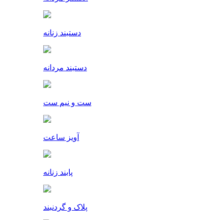
دستبند زنانه
دستبند مردانه
ست و نیم ست
آویز ساعت
پابند زنانه
پلاک و گردنبند