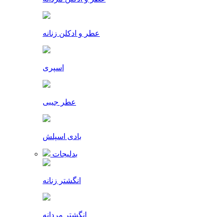
عطر و ادکلن زنانه
اسپری
عطر جیبی
بادی اسپلش
بدلیجات
انگشتر زنانه
انگشتر مردانه