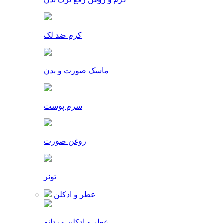
کرم ضد لک
ماسک صورت و بدن
سرم پوست
روغن صورت
تونر
عطر و ادکلن
عطر و ادکلن مردانه