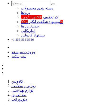
دسته بندی محصولات
برند‌ها
کد تخفیف
400 هزارتومن
تا 90%
پیشنهاد شگفت انگیز
جدیدترین ها
انبارتکانی
پیشنهاد کادولین
+1 555-555-5556
ورود به سیستم
ثبت تیکت
:
:
:
کادولین
زیبایی و سلامت
لوازم بهداشتی
ضد تعریق
دئودورانت