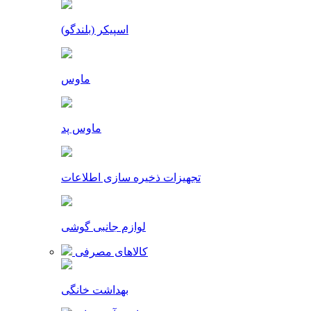
اسپیکر (بلندگو)
ماوس
ماوس پد
تجهیزات ذخیره سازی اطلاعات
لوازم جانبی گوشی
کالاهای مصرفی
بهداشت خانگی