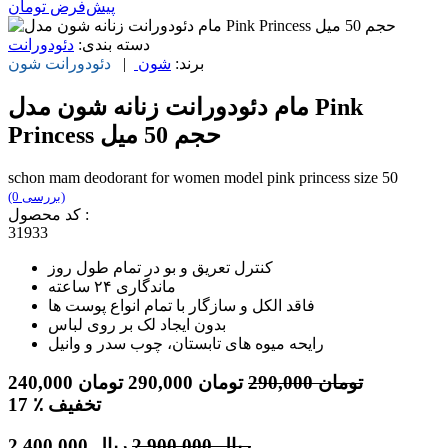
پیش‌فرض
تومان
دسته بندی:
دئودورانت
برند:
شون
|
دئودورانت
شون
مام دئودورانت زنانه شون مدل Pink
Princess حجم 50 میل
schon mam deodorant for women model pink princess size 50
(0 بررسی)
کد محصول :
31933
کنترل تعریق و بو در تمام طول روز
ماندگاری ۲۴ ساعته
فاقد الکل و سازگار با تمام انواع پوست ها
بدون ایجاد لک بر روی لباس
رایحه میوه های تابستان، چوب سدر و وانیل
تومان
290,000
تومان
290,000
تومان
240,000
٪ تخفیف
17
ریال
2,900,000
ریال
2,400,000