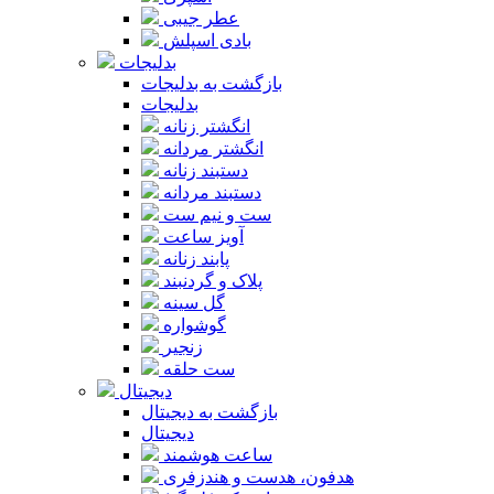
عطر جیبی
بادی اسپلش
بدلیجات
بازگشت به بدلیجات
بدلیجات
انگشتر زنانه
انگشتر مردانه
دستبند زنانه
دستبند مردانه
ست و نیم ست
آویز ساعت
پابند زنانه
پلاک و گردنبند
گل سینه
گوشواره
زنجیر
ست حلقه
دیجیتال
بازگشت به دیجیتال
دیجیتال
ساعت هوشمند
هدفون، هدست و هندزفری