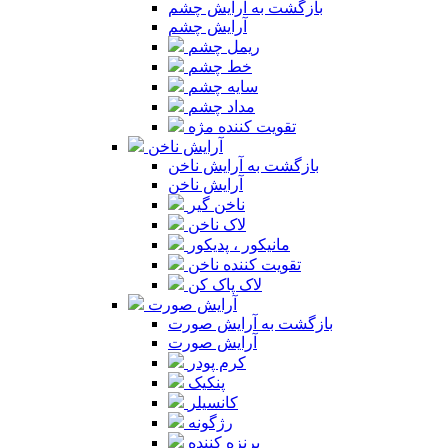
بازگشت به آرایش چشم
آرایش چشم
ریمل چشم
خط چشم
سایه چشم
مداد چشم
تقویت کننده مژه
آرایش ناخن
بازگشت به آرایش ناخن
آرایش ناخن
ناخن گیر
لاک ناخن
مانیکور ، پدیکور
تقویت کننده ناخن
لاک پاک کن
آرایش صورت
بازگشت به آرایش صورت
آرایش صورت
کرم پودر
پنکیک
کانسیلر
رژگونه
برنزه کننده