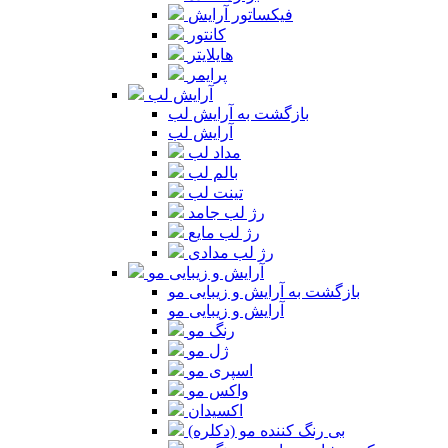
فیکساتور آرایش
کانتور
هایلایتر
پرایمر
آرایش لب
بازگشت به آرایش لب
آرایش لب
مداد لب
بالم لب
تینت لب
رژ لب جامد
رژ لب مایع
رژ لب مدادی
آرایش و زیبایی مو
بازگشت به آرایش و زیبایی مو
آرایش و زیبایی مو
رنگ مو
ژل مو
اسپری مو
واکس مو
اکسیدان
بی رنگ کننده مو (دکلره)