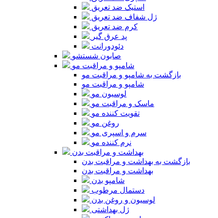
استیک ضد تعریق
ژل شفاف ضد تعریق
کرم ضد تعریق
پد عرق گیر
دئودورانت
صابون شستشو
شامپو و مراقبت مو
بازگشت به شامپو و مراقبت مو
شامپو و مراقبت مو
لوسیون مو
ماسک و مراقبت مو
تقویت کننده مو
روغن مو
سرم و اسپری مو
نرم کننده مو
بهداشت و مراقبت بدن
بازگشت به بهداشت و مراقبت بدن
بهداشت و مراقبت بدن
شامپو بدن
دستمال مرطوب
لوسیون و روغن بدن
ژل بهداشتی