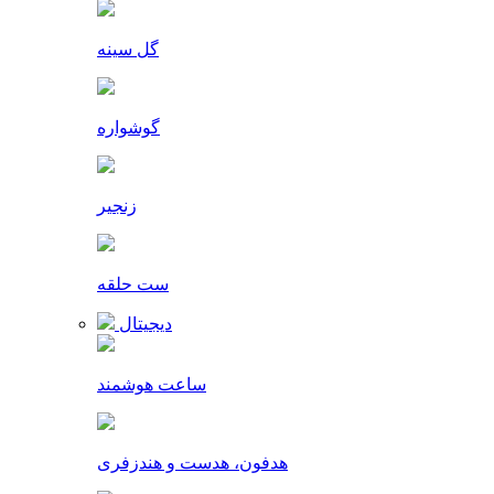
گل سینه
گوشواره
زنجیر
ست حلقه
دیجیتال
ساعت هوشمند
هدفون، هدست و هندزفری