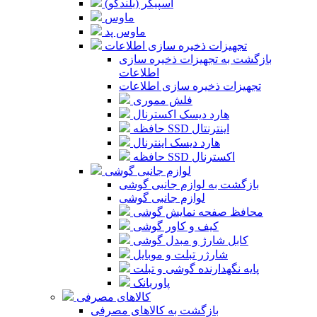
اسپیکر (بلندگو)
ماوس
ماوس پد
تجهیزات ذخیره سازی اطلاعات
بازگشت به تجهیزات ذخیره سازی
اطلاعات
تجهیزات ذخیره سازی اطلاعات
فلش مموری
هارد دیسک اکسترنال
حافظه SSD اینترنتال
هارد دیسک اینترنال
حافظه SSD اکسترنال
لوازم جانبی گوشی
بازگشت به لوازم جانبی گوشی
لوازم جانبی گوشی
محافظ صفحه نمایش گوشی
کیف و کاور گوشی
کابل شارژ و مبدل گوشی
شارژر تبلت و موبایل
پایه نگهدارنده گوشی و تبلت
پاوربانک
کالاهای مصرفی
بازگشت به کالاهای مصرفی