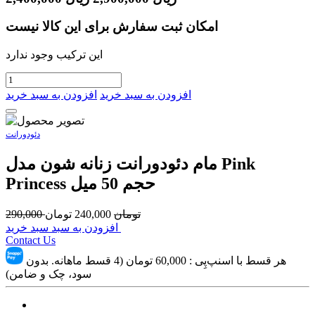
امکان ثبت سفارش برای این کالا نیست
این ترکیب وجود ندارد
افزودن به سبد خرید
افزودن به سبد خرید
دئودورانت
مام دئودورانت زنانه شون مدل Pink
Princess حجم 50 میل
تومان
240,000
تومان
290,000
افزودن به سبد سبد خرید
Contact Us
هر قسط با اسنپ‌پِی :
60,000
تومان (4 قسط ماهانه. بدون
سود، چک و ضامن)