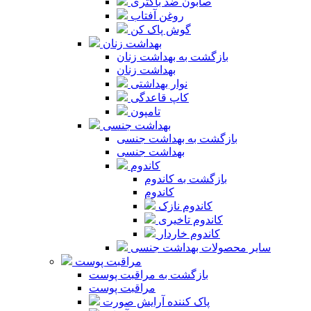
صابون ضد باکتری
روغن آفتاب
گوش پاک کن
بهداشت زنان
بازگشت به بهداشت زنان
بهداشت زنان
نوار بهداشتی
کاپ قاعدگی
تامپون
بهداشت جنسی
بازگشت به بهداشت جنسی
بهداشت جنسی
کاندوم
بازگشت به کاندوم
کاندوم
کاندوم نازک
کاندوم تاخیری
کاندوم خاردار
سایر محصولات بهداشت جنسی
مراقبت پوست
بازگشت به مراقبت پوست
مراقبت پوست
پاک کننده آرایش صورت