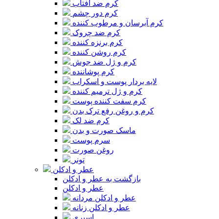
کرم ضد آفتاب
کرم دور چشم
کرم آبرسان و مرطوب کننده
کرم ضد چروک
کرم برنزه کننده
کرم روشن کننده
کرم و ژل ضد جوش
کرم پوشاننده
لایه بردار پوست و اسکراب
کرم و ژل ترمیم کننده
کرم سفت کننده پوست
کرم و روغن رفع ترک بدن
کرم ضد لک
ماسک صورت و بدن
سرم پوست
روغن صورت
تونر
عطر و ادکلن
بازگشت به عطر و ادکلن
عطر و ادکلن
عطر و ادکلن مردانه
عطر و ادکلن زنانه
اسپری