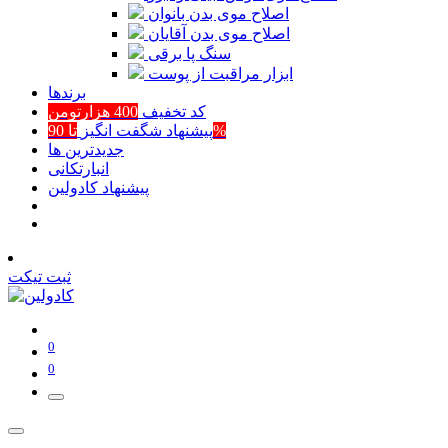
اصلاح موی بدن بانوان
اصلاح موی بدن آقایان
سنگ پا برقی
ابزار مراقبت از پوست
برند‌ها
کد تخفیف
400 هزارتومن
تا 90%
پیشنهاد شگفت انگیز
جدیدترین ها
انبارتکانی
پیشنهاد کادولین
ثبت تیکت
0
0