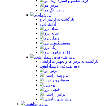
کرم، شامپو و اسپری رنگ مو
موس مو
پالت رنگ مو
آرایش ابرو
بازگشت به آرایش ابرو
آرایش ابرو
مداد ابرو
سایه ابرو
ریمل ابرو
تقویت کننده ابرو
رنگ ابرو
ژل و صابون ابرو
برس ها و تجهیزات آرایشی
بازگشت به برس ها و تجهیزات آرایشی
برس ها و تجهیزات آرایشی
برس مو
پد و پنبه آرایشی
سوهان و رنده پا
موچین
قیچی ابرو
تراش آرایشی
براش های آرایشی
لوازم بهداشتی