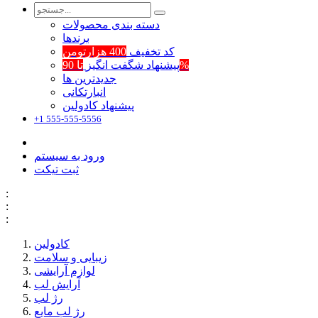
دسته بندی محصولات
برند‌ها
کد تخفیف
400 هزارتومن
تا 90%
پیشنهاد شگفت انگیز
جدیدترین ها
انبارتکانی
پیشنهاد کادولین
+1 555-555-5556
ورود به سیستم
ثبت تیکت
:
:
:
کادولین
زیبایی و سلامت
لوازم آرایشی
آرایش لب
رژ لب
رژ لب مایع