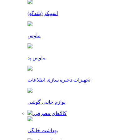
اسپیکر (بلندگو)
ماوس
ماوس پد
تجهیزات ذخیره سازی اطلاعات
لوازم جانبی گوشی
کالاهای مصرفی
بهداشت خانگی