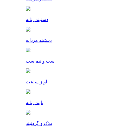
دستبند زنانه
دستبند مردانه
ست و نیم ست
آویز ساعت
پابند زنانه
پلاک و گردنبند