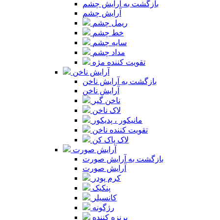
بازگشت به آرایش چشم
آرایش چشم
ریمل چشم
خط چشم
سایه چشم
مداد چشم
تقویت کننده مژه
آرایش ناخن
بازگشت به آرایش ناخن
آرایش ناخن
ناخن گیر
لاک ناخن
مانیکور ، پدیکور
تقویت کننده ناخن
لاک پاک کن
آرایش صورت
بازگشت به آرایش صورت
آرایش صورت
کرم پودر
پنکیک
کانسیلر
رژگونه
برنزه کننده