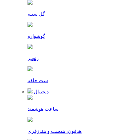
گل سینه
گوشواره
زنجیر
ست حلقه
دیجیتال
ساعت هوشمند
هدفون، هدست و هندزفری