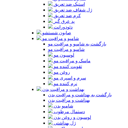
استیک ضد تعریق
ژل شفاف ضد تعریق
کرم ضد تعریق
پد عرق گیر
دئودورانت
صابون شستشو
شامپو و مراقبت مو
بازگشت به شامپو و مراقبت مو
شامپو و مراقبت مو
لوسیون مو
ماسک و مراقبت مو
تقویت کننده مو
روغن مو
سرم و اسپری مو
نرم کننده مو
بهداشت و مراقبت بدن
بازگشت به بهداشت و مراقبت بدن
بهداشت و مراقبت بدن
شامپو بدن
دستمال مرطوب
لوسیون و روغن بدن
ژل بهداشتی