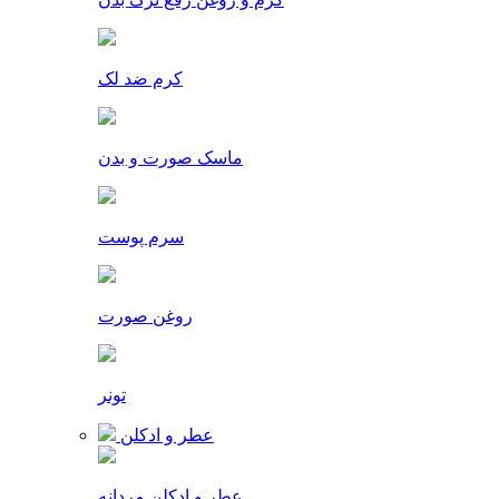
کرم ضد لک
ماسک صورت و بدن
سرم پوست
روغن صورت
تونر
عطر و ادکلن
عطر و ادکلن مردانه