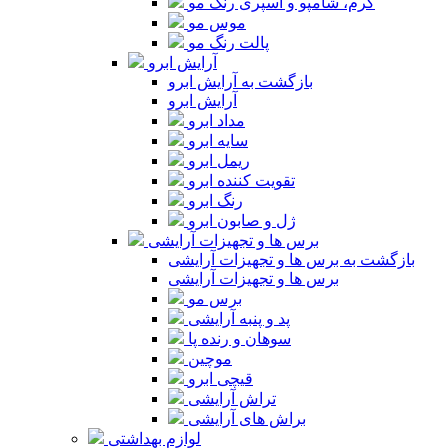
کرم، شامپو و اسپری رنگ مو
موس مو
پالت رنگ مو
آرایش ابرو
بازگشت به آرایش ابرو
آرایش ابرو
مداد ابرو
سایه ابرو
ریمل ابرو
تقویت کننده ابرو
رنگ ابرو
ژل و صابون ابرو
برس ها و تجهیزات آرایشی
بازگشت به برس ها و تجهیزات آرایشی
برس ها و تجهیزات آرایشی
برس مو
پد و پنبه آرایشی
سوهان و رنده پا
موچین
قیچی ابرو
تراش آرایشی
براش های آرایشی
لوازم بهداشتی