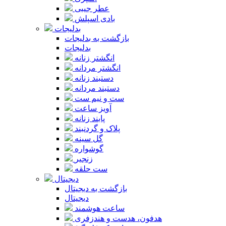
عطر جیبی
بادی اسپلش
بدلیجات
بازگشت به بدلیجات
بدلیجات
انگشتر زنانه
انگشتر مردانه
دستبند زنانه
دستبند مردانه
ست و نیم ست
آویز ساعت
پابند زنانه
پلاک و گردنبند
گل سینه
گوشواره
زنجیر
ست حلقه
دیجیتال
بازگشت به دیجیتال
دیجیتال
ساعت هوشمند
هدفون، هدست و هندزفری