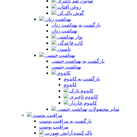
صابون ضد باکتری
روغن آفتاب
گوش پاک کن
بهداشت زنان
بازگشت به بهداشت زنان
بهداشت زنان
نوار بهداشتی
کاپ قاعدگی
تامپون
بهداشت جنسی
بازگشت به بهداشت جنسی
بهداشت جنسی
کاندوم
بازگشت به کاندوم
کاندوم
کاندوم نازک
کاندوم تاخیری
کاندوم خاردار
سایر محصولات بهداشت جنسی
مراقبت پوست
بازگشت به مراقبت پوست
مراقبت پوست
پاک کننده آرایش صورت