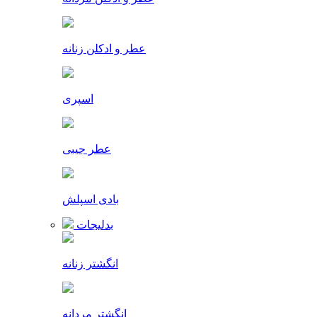
عطر و ادکلن زنانه
اسپری
عطر جیبی
بادی اسپلش
بدلیجات
انگشتر زنانه
انگشتر مردانه