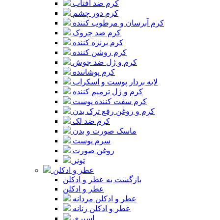
کرم ضد آفتاب
کرم دور چشم
کرم آبرسان و مرطوب کننده
کرم ضد چروک
کرم برنزه کننده
کرم روشن کننده
کرم و ژل ضد جوش
کرم پوشاننده
لایه بردار پوست و اسکراب
کرم و ژل ترمیم کننده
کرم سفت کننده پوست
کرم و روغن رفع ترک بدن
کرم ضد لک
ماسک صورت و بدن
سرم پوست
روغن صورت
تونر
عطر و ادکلن
بازگشت به عطر و ادکلن
عطر و ادکلن
عطر و ادکلن مردانه
عطر و ادکلن زنانه
اسپری