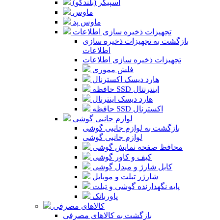
اسپیکر (بلندگو)
ماوس
ماوس پد
تجهیزات ذخیره سازی اطلاعات
بازگشت به تجهیزات ذخیره سازی
اطلاعات
تجهیزات ذخیره سازی اطلاعات
فلش مموری
هارد دیسک اکسترنال
حافظه SSD اینترنتال
هارد دیسک اینترنال
حافظه SSD اکسترنال
لوازم جانبی گوشی
بازگشت به لوازم جانبی گوشی
لوازم جانبی گوشی
محافظ صفحه نمایش گوشی
کیف و کاور گوشی
کابل شارژ و مبدل گوشی
شارژر تبلت و موبایل
پایه نگهدارنده گوشی و تبلت
پاوربانک
کالاهای مصرفی
بازگشت به کالاهای مصرفی