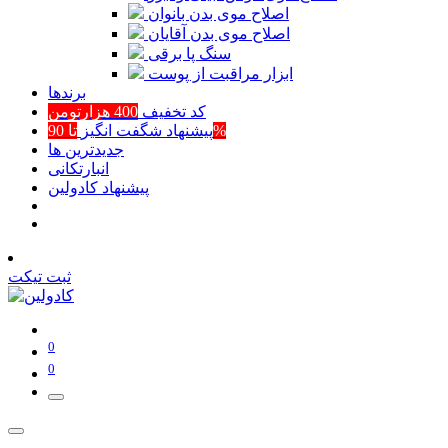
اصلاح موی بدن بانوان
اصلاح موی بدن آقایان
سنگ پا برقی
ابزار مراقبت از پوست
برند‌ها
کد تخفیف
400 هزارتومن
تا 90%
پیشنهاد شگفت انگیز
جدیدترین ها
انبارتکانی
پیشنهاد کادولین
ثبت تیکت
0
0