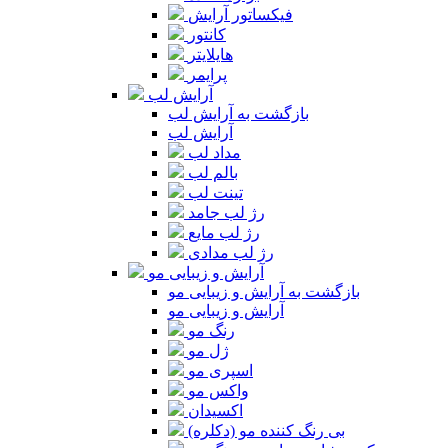
فیکساتور آرایش
کانتور
هایلایتر
پرایمر
آرایش لب
بازگشت به آرایش لب
آرایش لب
مداد لب
بالم لب
تینت لب
رژ لب جامد
رژ لب مایع
رژ لب مدادی
آرایش و زیبایی مو
بازگشت به آرایش و زیبایی مو
آرایش و زیبایی مو
رنگ مو
ژل مو
اسپری مو
واکس مو
اکسیدان
بی رنگ کننده مو (دکلره)