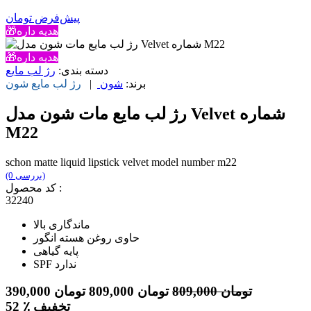
پیش‌فرض
تومان
🎁هدیه داره
🎁هدیه داره
دسته بندی:
رژ لب مایع
برند:
شون
|
رژ لب مایع
شون
رژ لب مايع مات شون مدل Velvet شماره
M22
schon matte liquid lipstick velvet model number m22
(0 بررسی)
کد محصول :
32240
ماندگاری بالا
حاوی روغن هسته انگور
پایه گیاهی
SPF ندارد
تومان
809,000
تومان
809,000
تومان
390,000
٪ تخفیف
52