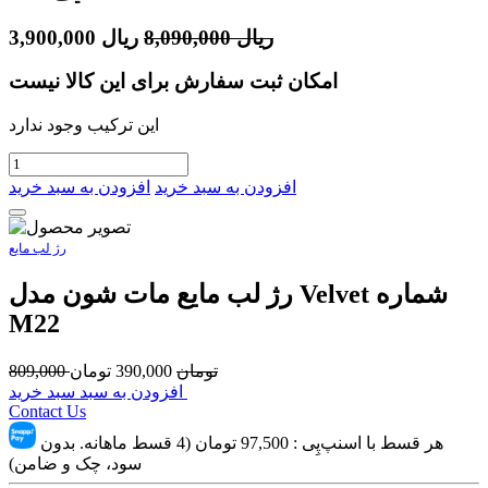
ریال
8,090,000
ریال
3,900,000
امکان ثبت سفارش برای این کالا نیست
این ترکیب وجود ندارد
افزودن به سبد خرید
افزودن به سبد خرید
رژ لب مایع
رژ لب مايع مات شون مدل Velvet شماره
M22
تومان
390,000
تومان
809,000
افزودن به سبد سبد خرید
Contact Us
هر قسط با اسنپ‌پِی :
97,500
تومان (4 قسط ماهانه. بدون
سود، چک و ضامن)