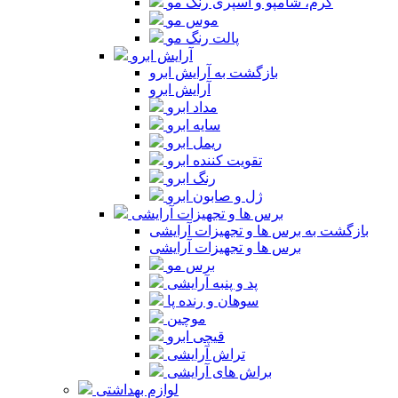
کرم، شامپو و اسپری رنگ مو
موس مو
پالت رنگ مو
آرایش ابرو
بازگشت به آرایش ابرو
آرایش ابرو
مداد ابرو
سایه ابرو
ریمل ابرو
تقویت کننده ابرو
رنگ ابرو
ژل و صابون ابرو
برس ها و تجهیزات آرایشی
بازگشت به برس ها و تجهیزات آرایشی
برس ها و تجهیزات آرایشی
برس مو
پد و پنبه آرایشی
سوهان و رنده پا
موچین
قیچی ابرو
تراش آرایشی
براش های آرایشی
لوازم بهداشتی