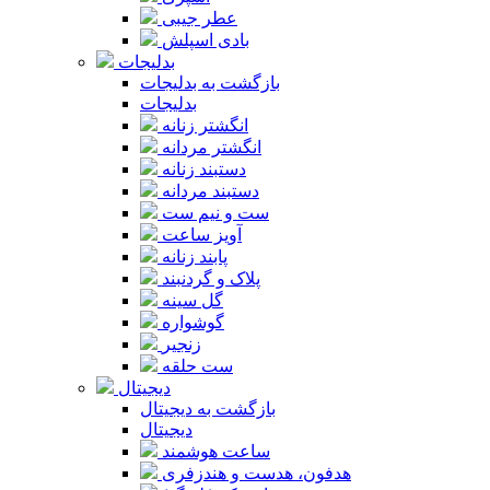
عطر جیبی
بادی اسپلش
بدلیجات
بازگشت به بدلیجات
بدلیجات
انگشتر زنانه
انگشتر مردانه
دستبند زنانه
دستبند مردانه
ست و نیم ست
آویز ساعت
پابند زنانه
پلاک و گردنبند
گل سینه
گوشواره
زنجیر
ست حلقه
دیجیتال
بازگشت به دیجیتال
دیجیتال
ساعت هوشمند
هدفون، هدست و هندزفری