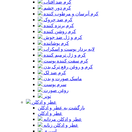
کرم ضد آفتاب
کرم دور چشم
کرم آبرسان و مرطوب کننده
کرم ضد چروک
کرم برنزه کننده
کرم روشن کننده
کرم و ژل ضد جوش
کرم پوشاننده
لایه بردار پوست و اسکراب
کرم و ژل ترمیم کننده
کرم سفت کننده پوست
کرم و روغن رفع ترک بدن
کرم ضد لک
ماسک صورت و بدن
سرم پوست
روغن صورت
تونر
عطر و ادکلن
بازگشت به عطر و ادکلن
عطر و ادکلن
عطر و ادکلن مردانه
عطر و ادکلن زنانه
اسپری