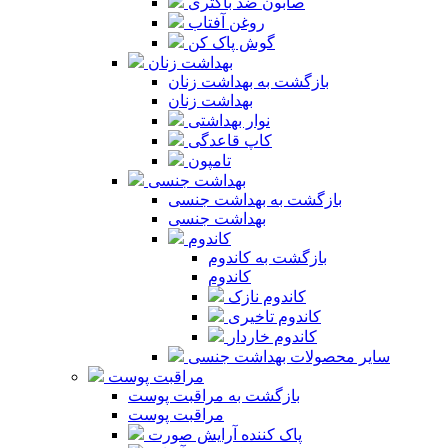
صابون ضد باکتری
روغن آفتاب
گوش پاک کن
بهداشت زنان
بازگشت به بهداشت زنان
بهداشت زنان
نوار بهداشتی
کاپ قاعدگی
تامپون
بهداشت جنسی
بازگشت به بهداشت جنسی
بهداشت جنسی
کاندوم
بازگشت به کاندوم
کاندوم
کاندوم نازک
کاندوم تاخیری
کاندوم خاردار
سایر محصولات بهداشت جنسی
مراقبت پوست
بازگشت به مراقبت پوست
مراقبت پوست
پاک کننده آرایش صورت