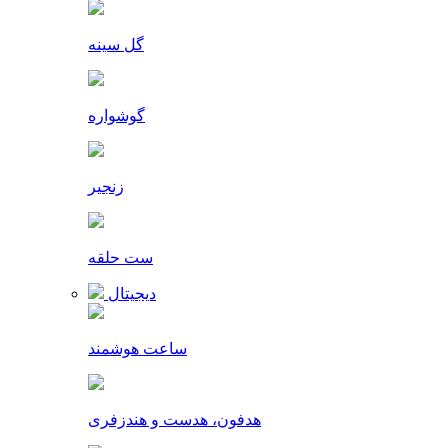
گل سینه
گوشواره
زنجیر
ست حلقه
دیجیتال
ساعت هوشمند
هدفون، هدست و هندزفری