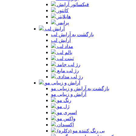
فیکساتور آرایش
کانتور
هایلایتر
پرایمر
آرایش لب
بازگشت به آرایش لب
آرایش لب
مداد لب
بالم لب
تینت لب
رژ لب جامد
رژ لب مایع
رژ لب مدادی
آرایش و زیبایی مو
بازگشت به آرایش و زیبایی مو
آرایش و زیبایی مو
رنگ مو
ژل مو
اسپری مو
واکس مو
اکسیدان
بی رنگ کننده مو (دکلره)