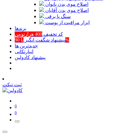
اصلاح موی بدن بانوان
اصلاح موی بدن آقایان
سنگ پا برقی
ابزار مراقبت از پوست
برند‌ها
کد تخفیف
400 هزارتومن
تا 90%
پیشنهاد شگفت انگیز
جدیدترین ها
انبارتکانی
پیشنهاد کادولین
ثبت تیکت
0
0