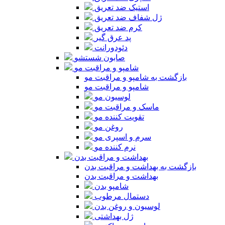
استیک ضد تعریق
ژل شفاف ضد تعریق
کرم ضد تعریق
پد عرق گیر
دئودورانت
صابون شستشو
شامپو و مراقبت مو
بازگشت به شامپو و مراقبت مو
شامپو و مراقبت مو
لوسیون مو
ماسک و مراقبت مو
تقویت کننده مو
روغن مو
سرم و اسپری مو
نرم کننده مو
بهداشت و مراقبت بدن
بازگشت به بهداشت و مراقبت بدن
بهداشت و مراقبت بدن
شامپو بدن
دستمال مرطوب
لوسیون و روغن بدن
ژل بهداشتی