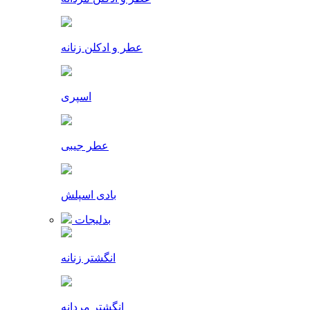
عطر و ادکلن زنانه
اسپری
عطر جیبی
بادی اسپلش
بدلیجات
انگشتر زنانه
انگشتر مردانه