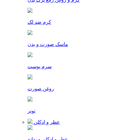
کرم ضد لک
ماسک صورت و بدن
سرم پوست
روغن صورت
تونر
عطر و ادکلن
عطر و ادکلن مردانه