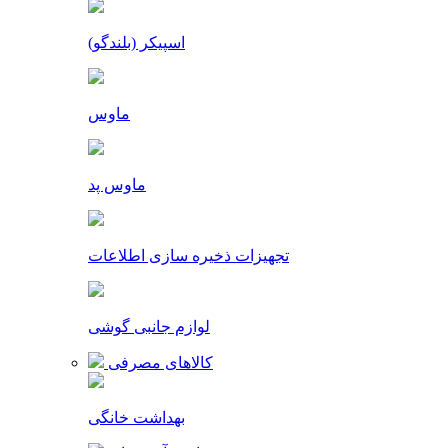
اسپیکر (بلندگو)
ماوس
ماوس پد
تجهیزات ذخیره سازی اطلاعات
لوازم جانبی گوشی
کالاهای مصرفی
بهداشت خانگی