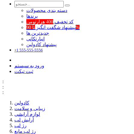
دسته بندی محصولات
برند‌ها
کد تخفیف
400 هزارتومن
تا 90%
پیشنهاد شگفت انگیز
جدیدترین ها
انبارتکانی
پیشنهاد کادولین
+1 555-555-5556
ورود به سیستم
ثبت تیکت
:
:
:
کادولین
زیبایی و سلامت
لوازم آرایشی
آرایش لب
رژ لب
رژ لب مایع