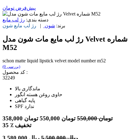
پیش‌فرض
تومان
دسته بندی:
رژ لب مایع
برند:
شون
|
رژ لب مایع
شون
رژ لب مايع مات شون مدل Velvet شماره
M52
schon matte liquid lipstick velvet model number m52
(0 بررسی)
کد محصول :
32249
ماندگاری بالا
حاوی روغن هسته انگور
پایه گیاهی
SPF ندارد
تومان
550,000
تومان
550,000
تومان
358,000
٪ تخفیف
35
ریال
5,500,000
ریال
3,580,000