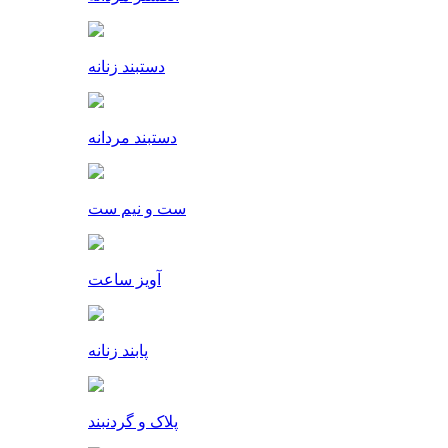
دستبند زنانه
دستبند مردانه
ست و نیم ست
آویز ساعت
پابند زنانه
پلاک و گردنبند