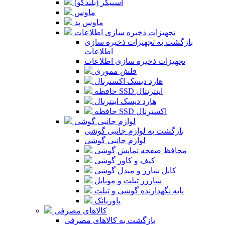
اسپیکر (بلندگو)
ماوس
ماوس پد
تجهیزات ذخیره سازی اطلاعات
بازگشت به تجهیزات ذخیره سازی
اطلاعات
تجهیزات ذخیره سازی اطلاعات
فلش مموری
هارد دیسک اکسترنال
حافظه SSD اینترنتال
هارد دیسک اینترنال
حافظه SSD اکسترنال
لوازم جانبی گوشی
بازگشت به لوازم جانبی گوشی
لوازم جانبی گوشی
محافظ صفحه نمایش گوشی
کیف و کاور گوشی
کابل شارژ و مبدل گوشی
شارژر تبلت و موبایل
پایه نگهدارنده گوشی و تبلت
پاوربانک
کالاهای مصرفی
بازگشت به کالاهای مصرفی