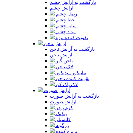
بازگشت به آرایش چشم
آرایش چشم
ریمل چشم
خط چشم
سایه چشم
مداد چشم
تقویت کننده مژه
آرایش ناخن
بازگشت به آرایش ناخن
آرایش ناخن
ناخن گیر
لاک ناخن
مانیکور ، پدیکور
تقویت کننده ناخن
لاک پاک کن
آرایش صورت
بازگشت به آرایش صورت
آرایش صورت
کرم پودر
پنکیک
کانسیلر
رژگونه
برنزه کننده