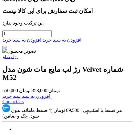
امکان ثبت سفارش برای این کالا نیست
این ترکیب وجود ندارد
افزودن به سبد خرید
افزودن به سبد خرید
رژ لب مایع
رژ لب مايع مات شون مدل Velvet شماره
M52
تومان
358,000
تومان
550,000
افزودن به سبد سبد خرید
Contact Us
هر قسط با اسنپ‌پِی :
89,500
تومان (4 قسط ماهانه. بدون
سود، چک و ضامن)