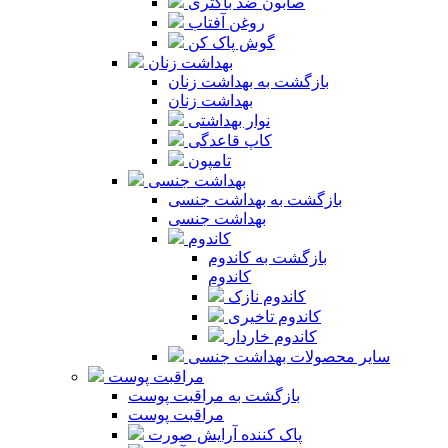
صابون ضد باکتری
روغن آفتاب
گوش پاک کن
بهداشت زنان
بازگشت به بهداشت زنان
بهداشت زنان
نوار بهداشتی
کاپ قاعدگی
تامپون
بهداشت جنسی
بازگشت به بهداشت جنسی
بهداشت جنسی
کاندوم
بازگشت به کاندوم
کاندوم
کاندوم نازک
کاندوم تاخیری
کاندوم خاردار
سایر محصولات بهداشت جنسی
مراقبت پوست
بازگشت به مراقبت پوست
مراقبت پوست
پاک کننده آرایش صورت