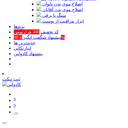
اصلاح موی بدن بانوان
اصلاح موی بدن آقایان
سنگ پا برقی
ابزار مراقبت از پوست
برند‌ها
کد تخفیف
400 هزارتومن
تا 90%
پیشنهاد شگفت انگیز
جدیدترین ها
انبارتکانی
پیشنهاد کادولین
ثبت تیکت
0
0