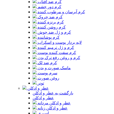
کرم ضد آفتاب
کرم دور چشم
کرم آبرسان و مرطوب کننده
کرم ضد چروک
کرم برنزه کننده
کرم روشن کننده
کرم و ژل ضد جوش
کرم پوشاننده
لایه بردار پوست و اسکراب
کرم و ژل ترمیم کننده
کرم سفت کننده پوست
کرم و روغن رفع ترک بدن
کرم ضد لک
ماسک صورت و بدن
سرم پوست
روغن صورت
تونر
عطر و ادکلن
بازگشت به عطر و ادکلن
عطر و ادکلن
عطر و ادکلن مردانه
عطر و ادکلن زنانه
اسپری