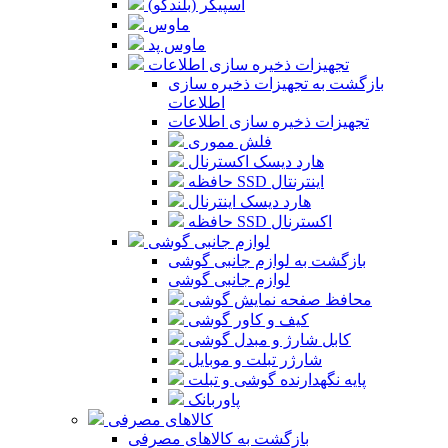
اسپیکر (بلندگو)
ماوس
ماوس پد
تجهیزات ذخیره سازی اطلاعات
بازگشت به تجهیزات ذخیره سازی
اطلاعات
تجهیزات ذخیره سازی اطلاعات
فلش مموری
هارد دیسک اکسترنال
حافظه SSD اینترنتال
هارد دیسک اینترنال
حافظه SSD اکسترنال
لوازم جانبی گوشی
بازگشت به لوازم جانبی گوشی
لوازم جانبی گوشی
محافظ صفحه نمایش گوشی
کیف و کاور گوشی
کابل شارژ و مبدل گوشی
شارژر تبلت و موبایل
پایه نگهدارنده گوشی و تبلت
پاوربانک
کالاهای مصرفی
بازگشت به کالاهای مصرفی