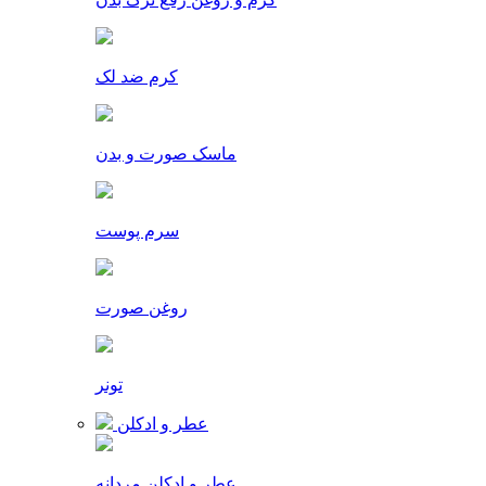
کرم ضد لک
ماسک صورت و بدن
سرم پوست
روغن صورت
تونر
عطر و ادکلن
عطر و ادکلن مردانه