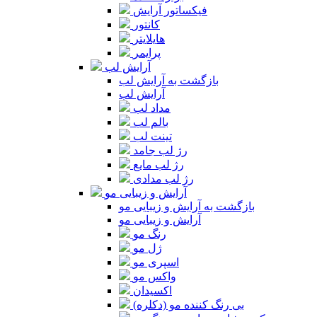
فیکساتور آرایش
کانتور
هایلایتر
پرایمر
آرایش لب
بازگشت به آرایش لب
آرایش لب
مداد لب
بالم لب
تینت لب
رژ لب جامد
رژ لب مایع
رژ لب مدادی
آرایش و زیبایی مو
بازگشت به آرایش و زیبایی مو
آرایش و زیبایی مو
رنگ مو
ژل مو
اسپری مو
واکس مو
اکسیدان
بی رنگ کننده مو (دکلره)