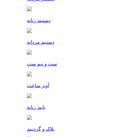
دستبند زنانه
دستبند مردانه
ست و نیم ست
آویز ساعت
پابند زنانه
پلاک و گردنبند