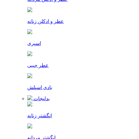
عطر و ادکلن زنانه
اسپری
عطر جیبی
بادی اسپلش
بدلیجات
انگشتر زنانه
انگشتر مردانه