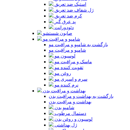
استیک ضد تعریق
ژل شفاف ضد تعریق
کرم ضد تعریق
پد عرق گیر
دئودورانت
صابون شستشو
شامپو و مراقبت مو
بازگشت به شامپو و مراقبت مو
شامپو و مراقبت مو
لوسیون مو
ماسک و مراقبت مو
تقویت کننده مو
روغن مو
سرم و اسپری مو
نرم کننده مو
بهداشت و مراقبت بدن
بازگشت به بهداشت و مراقبت بدن
بهداشت و مراقبت بدن
شامپو بدن
دستمال مرطوب
لوسیون و روغن بدن
ژل بهداشتی