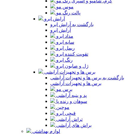
کرم، شامپو و اسپری رنگ مو
موس مو
پالت رنگ مو
آرایش ابرو
بازگشت به آرایش ابرو
آرایش ابرو
مداد ابرو
سایه ابرو
ریمل ابرو
تقویت کننده ابرو
رنگ ابرو
ژل و صابون ابرو
برس ها و تجهیزات آرایشی
بازگشت به برس ها و تجهیزات آرایشی
برس ها و تجهیزات آرایشی
برس مو
پد و پنبه آرایشی
سوهان و رنده پا
موچین
قیچی ابرو
تراش آرایشی
براش های آرایشی
لوازم بهداشتی