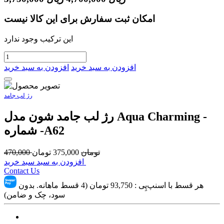
امکان ثبت سفارش برای این کالا نیست
این ترکیب وجود ندارد
افزودن به سبد خرید
افزودن به سبد خرید
رژ لب جامد
رژ لب جامد شون مدل Aqua Charming -
شماره -A62
تومان
375,000
تومان
470,000
افزودن به سبد سبد خرید
Contact Us
هر قسط با اسنپ‌پِی :
93,750
تومان (4 قسط ماهانه. بدون
سود، چک و ضامن)