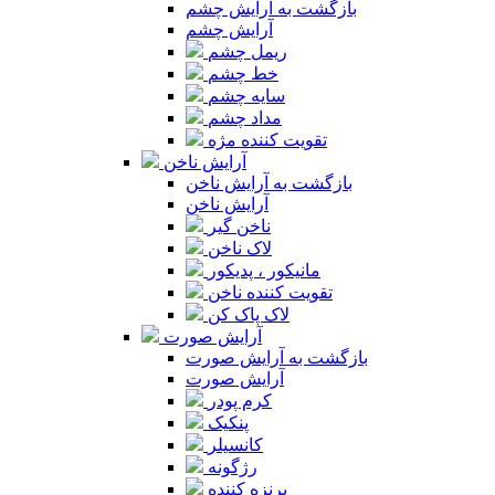
بازگشت به آرایش چشم
آرایش چشم
ریمل چشم
خط چشم
سایه چشم
مداد چشم
تقویت کننده مژه
آرایش ناخن
بازگشت به آرایش ناخن
آرایش ناخن
ناخن گیر
لاک ناخن
مانیکور ، پدیکور
تقویت کننده ناخن
لاک پاک کن
آرایش صورت
بازگشت به آرایش صورت
آرایش صورت
کرم پودر
پنکیک
کانسیلر
رژگونه
برنزه کننده