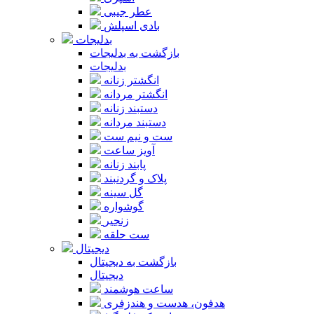
عطر جیبی
بادی اسپلش
بدلیجات
بازگشت به بدلیجات
بدلیجات
انگشتر زنانه
انگشتر مردانه
دستبند زنانه
دستبند مردانه
ست و نیم ست
آویز ساعت
پابند زنانه
پلاک و گردنبند
گل سینه
گوشواره
زنجیر
ست حلقه
دیجیتال
بازگشت به دیجیتال
دیجیتال
ساعت هوشمند
هدفون، هدست و هندزفری