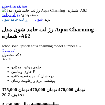
پیش‌فرض
تومان
دسته بندی:
رژ لب جامد
برند:
شون
|
رژ لب جامد
شون
رژ لب جامد شون مدل Aqua Charming -
شماره -A62
schon solid lipstick aqua charming model number a62
(0 بررسی)
کد محصول :
32230
حاوی روغن آووکادو
حاوی ویتامین E
درخشان کننده و تغذیه کننده
پوششی نرم و رطوبت رسان
تومان
470,000
تومان
470,000
تومان
375,000
٪ تخفیف
20
ریال
4,700,000
ریال
3,750,000