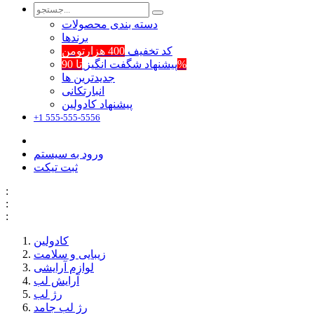
دسته بندی محصولات
برند‌ها
کد تخفیف
400 هزارتومن
تا 90%
پیشنهاد شگفت انگیز
جدیدترین ها
انبارتکانی
پیشنهاد کادولین
+1 555-555-5556
ورود به سیستم
ثبت تیکت
:
:
:
کادولین
زیبایی و سلامت
لوازم آرایشی
آرایش لب
رژ لب
رژ لب جامد