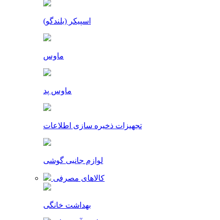
اسپیکر (بلندگو)
ماوس
ماوس پد
تجهیزات ذخیره سازی اطلاعات
لوازم جانبی گوشی
کالاهای مصرفی
بهداشت خانگی