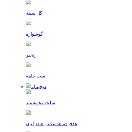
گل سینه
گوشواره
زنجیر
ست حلقه
دیجیتال
ساعت هوشمند
هدفون، هدست و هندزفری