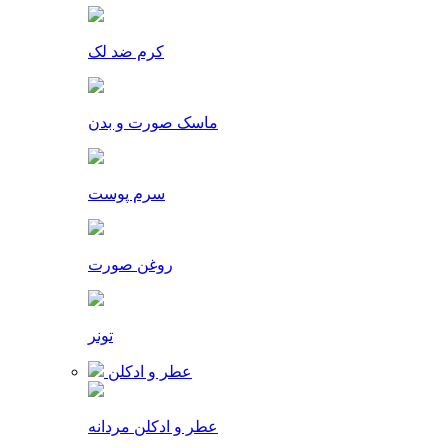
کرم ضد لک
ماسک صورت و بدن
سرم پوست
روغن صورت
تونر
عطر و ادکلن
عطر و ادکلن مردانه