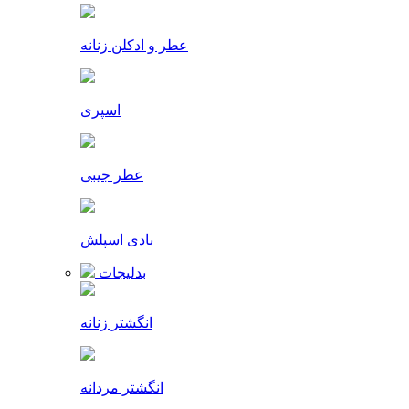
عطر و ادکلن زنانه
اسپری
عطر جیبی
بادی اسپلش
بدلیجات
انگشتر زنانه
انگشتر مردانه