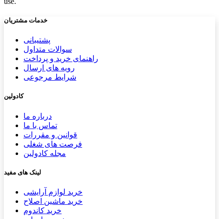
use.
خدمات مشتریان
پشتیب​​
انی
سوالات متداول
راهنمای خرید و پرداخت
رویه های ارسال
شرایط مرجوعی
کادولین
درباره ما
تماس با ما
قوانین و مقررات
فرصت های شغلی
مجله کادولین
لینک های مفید
خرید لوازم آرایشی
خرید ماشین اصلاح
خرید کاندوم