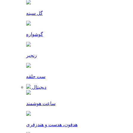
گل سینه
گوشواره
زنجیر
ست حلقه
دیجیتال
ساعت هوشمند
هدفون، هدست و هندزفری