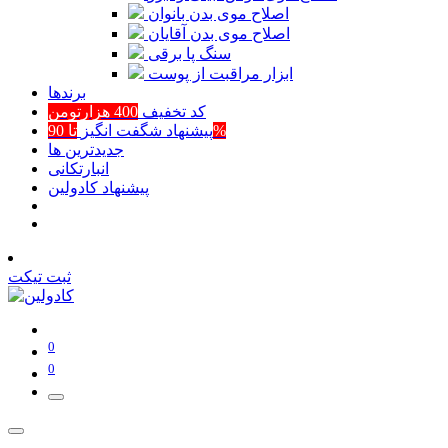
اصلاح موی بدن بانوان
اصلاح موی بدن آقایان
سنگ پا برقی
ابزار مراقبت از پوست
برند‌ها
کد تخفیف
400 هزارتومن
تا 90%
پیشنهاد شگفت انگیز
جدیدترین ها
انبارتکانی
پیشنهاد کادولین
ثبت تیکت
0
0