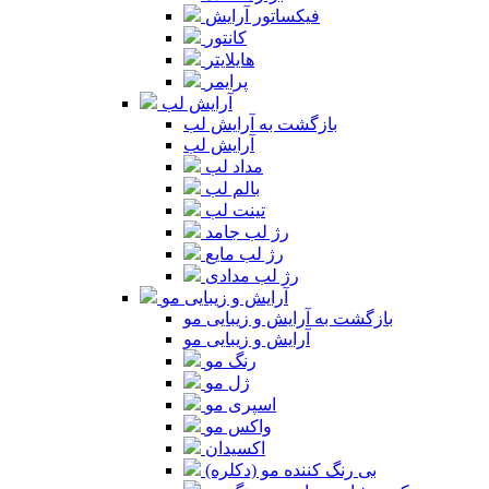
فیکساتور آرایش
کانتور
هایلایتر
پرایمر
آرایش لب
بازگشت به آرایش لب
آرایش لب
مداد لب
بالم لب
تینت لب
رژ لب جامد
رژ لب مایع
رژ لب مدادی
آرایش و زیبایی مو
بازگشت به آرایش و زیبایی مو
آرایش و زیبایی مو
رنگ مو
ژل مو
اسپری مو
واکس مو
اکسیدان
بی رنگ کننده مو (دکلره)