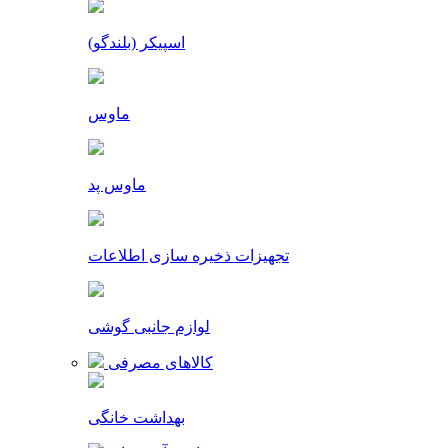
اسپیکر (بلندگو)
ماوس
ماوس پد
تجهیزات ذخیره سازی اطلاعات
لوازم جانبی گوشی
کالاهای مصرفی
بهداشت خانگی