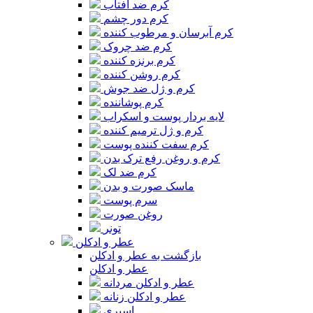
کرم ضد آفتاب
کرم دور چشم
کرم آبرسان و مرطوب کننده
کرم ضد چروک
کرم برنزه کننده
کرم روشن کننده
کرم و ژل ضد جوش
کرم پوشاننده
لایه بردار پوست و اسکراب
کرم و ژل ترمیم کننده
کرم سفت کننده پوست
کرم و روغن رفع ترک بدن
کرم ضد لک
ماسک صورت و بدن
سرم پوست
روغن صورت
تونر
عطر و ادکلن
بازگشت به عطر و ادکلن
عطر و ادکلن
عطر و ادکلن مردانه
عطر و ادکلن زنانه
اسپری