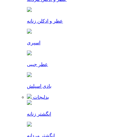
عطر و ادکلن زنانه
اسپری
عطر جیبی
بادی اسپلش
بدلیجات
انگشتر زنانه
انگشتر مردانه