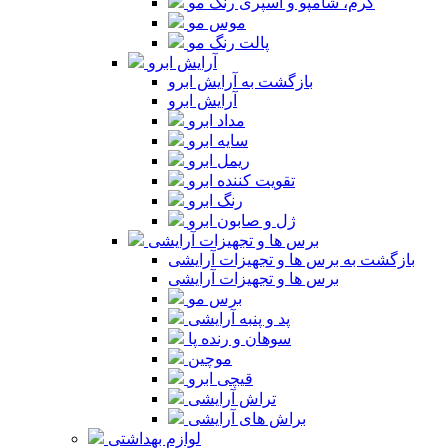
کرم، شامپو و اسپری رنگ مو
موس مو
پالت رنگ مو
آرایش ابرو
بازگشت به آرایش ابرو
آرایش ابرو
مداد ابرو
سایه ابرو
ریمل ابرو
تقویت کننده ابرو
رنگ ابرو
ژل و صابون ابرو
برس ها و تجهیزات آرایشی
بازگشت به برس ها و تجهیزات آرایشی
برس ها و تجهیزات آرایشی
برس مو
پد و پنبه آرایشی
سوهان و رنده پا
موچین
قیچی ابرو
تراش آرایشی
براش های آرایشی
لوازم بهداشتی