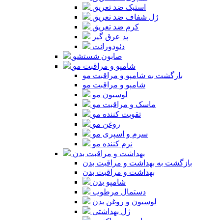
استیک ضد تعریق
ژل شفاف ضد تعریق
کرم ضد تعریق
پد عرق گیر
دئودورانت
صابون شستشو
شامپو و مراقبت مو
بازگشت به شامپو و مراقبت مو
شامپو و مراقبت مو
لوسیون مو
ماسک و مراقبت مو
تقویت کننده مو
روغن مو
سرم و اسپری مو
نرم کننده مو
بهداشت و مراقبت بدن
بازگشت به بهداشت و مراقبت بدن
بهداشت و مراقبت بدن
شامپو بدن
دستمال مرطوب
لوسیون و روغن بدن
ژل بهداشتی