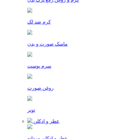
کرم ضد لک
ماسک صورت و بدن
سرم پوست
روغن صورت
تونر
عطر و ادکلن
عطر و ادکلن مردانه