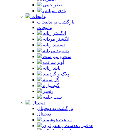
عطر جیبی
بادی اسپلش
بدلیجات
بازگشت به بدلیجات
بدلیجات
انگشتر زنانه
انگشتر مردانه
دستبند زنانه
دستبند مردانه
ست و نیم ست
آویز ساعت
پابند زنانه
پلاک و گردنبند
گل سینه
گوشواره
زنجیر
ست حلقه
دیجیتال
بازگشت به دیجیتال
دیجیتال
ساعت هوشمند
هدفون، هدست و هندزفری