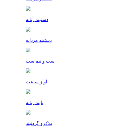
دستبند زنانه
دستبند مردانه
ست و نیم ست
آویز ساعت
پابند زنانه
پلاک و گردنبند