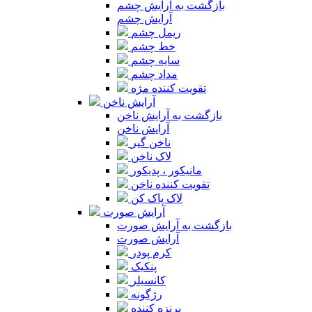
بازگشت به آرایش چشم
آرایش چشم
ریمل چشم
خط چشم
سایه چشم
مداد چشم
تقویت کننده مژه
آرایش ناخن
بازگشت به آرایش ناخن
آرایش ناخن
ناخن گیر
لاک ناخن
مانیکور ، پدیکور
تقویت کننده ناخن
لاک پاک کن
آرایش صورت
بازگشت به آرایش صورت
آرایش صورت
کرم پودر
پنکیک
کانسیلر
رژگونه
برنزه کننده