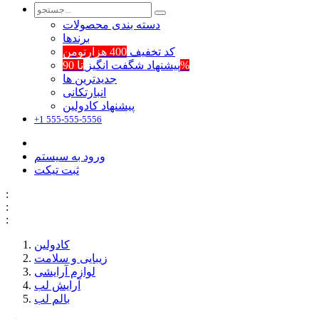
دسته بندی محصولات
برند‌ها
کد تخفیف
400 هزارتومن
تا 90%
پیشنهاد شگفت انگیز
جدیدترین ها
انبارتکانی
پیشنهاد کادولین
+1 555-555-5556
ورود به سیستم
ثبت تیکت
:
:
:
کادولین
زیبایی و سلامت
لوازم آرایشی
آرایش لب
بالم لب