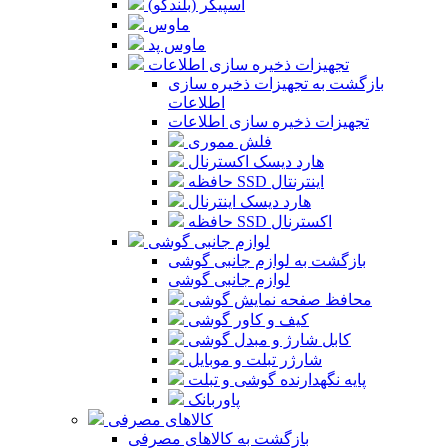
اسپیکر (بلندگو)
ماوس
ماوس پد
تجهیزات ذخیره سازی اطلاعات
بازگشت به تجهیزات ذخیره سازی
اطلاعات
تجهیزات ذخیره سازی اطلاعات
فلش مموری
هارد دیسک اکسترنال
حافظه SSD اینترنتال
هارد دیسک اینترنال
حافظه SSD اکسترنال
لوازم جانبی گوشی
بازگشت به لوازم جانبی گوشی
لوازم جانبی گوشی
محافظ صفحه نمایش گوشی
کیف و کاور گوشی
کابل شارژ و مبدل گوشی
شارژر تبلت و موبایل
پایه نگهدارنده گوشی و تبلت
پاوربانک
کالاهای مصرفی
بازگشت به کالاهای مصرفی