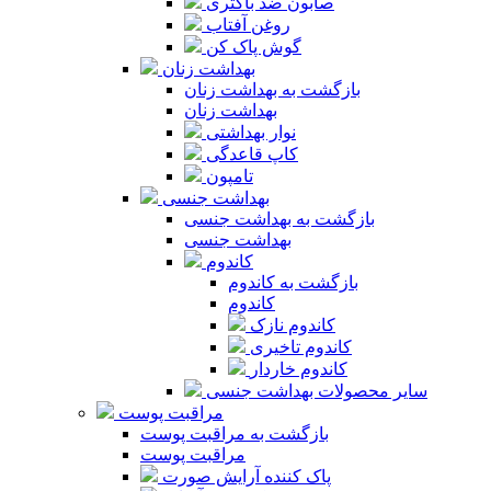
صابون ضد باکتری
روغن آفتاب
گوش پاک کن
بهداشت زنان
بازگشت به بهداشت زنان
بهداشت زنان
نوار بهداشتی
کاپ قاعدگی
تامپون
بهداشت جنسی
بازگشت به بهداشت جنسی
بهداشت جنسی
کاندوم
بازگشت به کاندوم
کاندوم
کاندوم نازک
کاندوم تاخیری
کاندوم خاردار
سایر محصولات بهداشت جنسی
مراقبت پوست
بازگشت به مراقبت پوست
مراقبت پوست
پاک کننده آرایش صورت