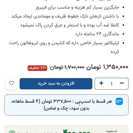
جایگزین بسیار کم هزینه و مناسب برای فیبروز
با داشتن تارهای نازک خطوط ظریف و مومانندی ایجاد میکند
کاملا ضد آب بوده و با استخر و عرق کردن پاک نمیشود
ماندگاری 24 ساعته دارد
اپلیکاتور بسیار خاصی داره که کشیدن و روی ابروهاتون راحت
کرده
1,350,000
تومان
1,700,000
تومان
21
٪ تخفیف
افزودن به سبد خرید
هر قسط با اسنپ‌پِی :
337,500
تومان (4 قسط ماهانه.
بدون سود، چک و ضامن)