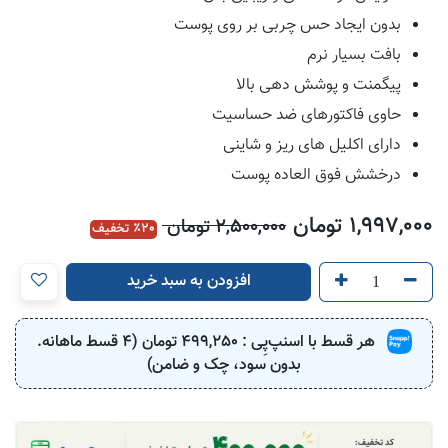
بدون ایجاد حس چربی بر روی پوست
بافت بسیار نرم
پیگمنت و پوشش دهی بالا
حاوی فاکتورهای ضد حساسیت
دارای اکلیل های ریز و شاینی
درخشش فوق العاده پوست
1,997,000
تومان
2,500,000
تومان
20
٪ تخفیف
افزودن به سبد خرید
هر قسط با اسنپ‌پِی :
499,250
تومان (4 قسط ماهانه.
بدون سود، چک و ضامن)