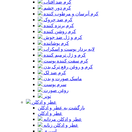
کرم ضد آفتاب
کرم دور چشم
کرم آبرسان و مرطوب کننده
کرم ضد چروک
کرم برنزه کننده
کرم روشن کننده
کرم و ژل ضد جوش
کرم پوشاننده
لایه بردار پوست و اسکراب
کرم و ژل ترمیم کننده
کرم سفت کننده پوست
کرم و روغن رفع ترک بدن
کرم ضد لک
ماسک صورت و بدن
سرم پوست
روغن صورت
تونر
عطر و ادکلن
بازگشت به عطر و ادکلن
عطر و ادکلن
عطر و ادکلن مردانه
عطر و ادکلن زنانه
اسپری