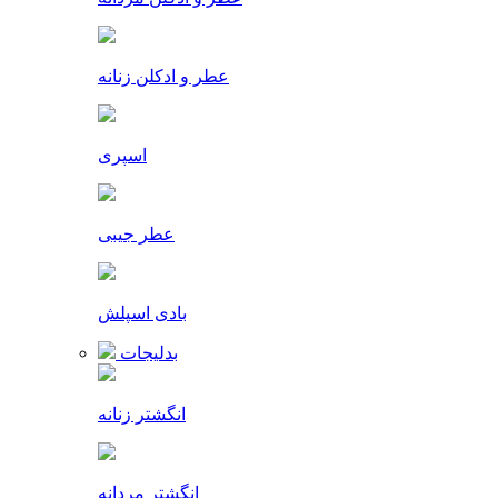
عطر و ادکلن زنانه
اسپری
عطر جیبی
بادی اسپلش
بدلیجات
انگشتر زنانه
انگشتر مردانه