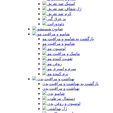
استیک ضد تعریق
ژل شفاف ضد تعریق
کرم ضد تعریق
پد عرق گیر
دئودورانت
صابون شستشو
شامپو و مراقبت مو
بازگشت به شامپو و مراقبت مو
شامپو و مراقبت مو
لوسیون مو
ماسک و مراقبت مو
تقویت کننده مو
روغن مو
سرم و اسپری مو
نرم کننده مو
بهداشت و مراقبت بدن
بازگشت به بهداشت و مراقبت بدن
بهداشت و مراقبت بدن
شامپو بدن
دستمال مرطوب
لوسیون و روغن بدن
ژل بهداشتی