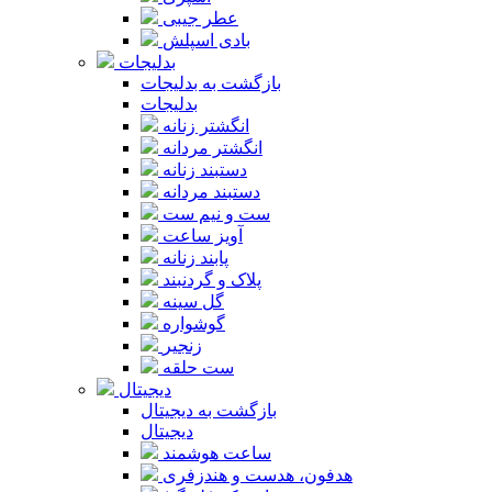
عطر جیبی
بادی اسپلش
بدلیجات
بازگشت به بدلیجات
بدلیجات
انگشتر زنانه
انگشتر مردانه
دستبند زنانه
دستبند مردانه
ست و نیم ست
آویز ساعت
پابند زنانه
پلاک و گردنبند
گل سینه
گوشواره
زنجیر
ست حلقه
دیجیتال
بازگشت به دیجیتال
دیجیتال
ساعت هوشمند
هدفون، هدست و هندزفری