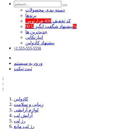
دسته بندی محصولات
برند‌ها
کد تخفیف
400 هزارتومن
تا 90%
پیشنهاد شگفت انگیز
جدیدترین ها
انبارتکانی
پیشنهاد کادولین
+1 555-555-5556
ورود به سیستم
ثبت تیکت
:
:
:
کادولین
زیبایی و سلامت
لوازم آرایشی
آرایش لب
رژ لب
رژ لب مایع