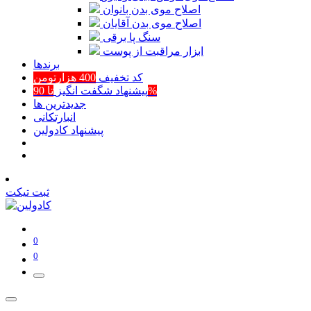
اصلاح موی بدن بانوان
اصلاح موی بدن آقایان
سنگ پا برقی
ابزار مراقبت از پوست
برند‌ها
کد تخفیف
400 هزارتومن
تا 90%
پیشنهاد شگفت انگیز
جدیدترین ها
انبارتکانی
پیشنهاد کادولین
ثبت تیکت
0
0