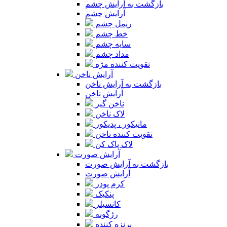
بازگشت به آرایش چشم
آرایش چشم
ریمل چشم
خط چشم
سایه چشم
مداد چشم
تقویت کننده مژه
آرایش ناخن
بازگشت به آرایش ناخن
آرایش ناخن
ناخن گیر
لاک ناخن
مانیکور ، پدیکور
تقویت کننده ناخن
لاک پاک کن
آرایش صورت
بازگشت به آرایش صورت
آرایش صورت
کرم پودر
پنکیک
کانسیلر
رژگونه
برنزه کننده