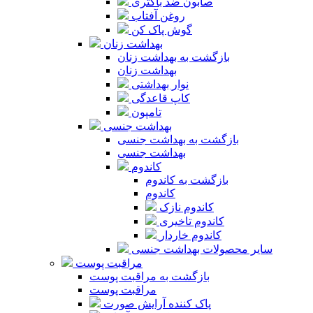
صابون ضد باکتری
روغن آفتاب
گوش پاک کن
بهداشت زنان
بازگشت به بهداشت زنان
بهداشت زنان
نوار بهداشتی
کاپ قاعدگی
تامپون
بهداشت جنسی
بازگشت به بهداشت جنسی
بهداشت جنسی
کاندوم
بازگشت به کاندوم
کاندوم
کاندوم نازک
کاندوم تاخیری
کاندوم خاردار
سایر محصولات بهداشت جنسی
مراقبت پوست
بازگشت به مراقبت پوست
مراقبت پوست
پاک کننده آرایش صورت