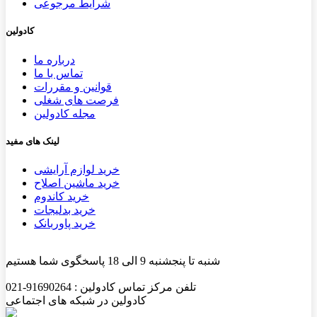
شرایط مرجوعی
کادولین
درباره ما
تماس با ما
قوانین و مقررات
فرصت های شغلی
مجله کادولین
لینک های مفید
خرید لوازم آرایشی
خرید ماشین اصلاح
خرید کاندوم
خرید بدلیجات
خرید پاوربانک
شنبه تا پنجشنبه 9 الی 18 پاسخگوی شما هستیم
تلفن مرکز تماس کادولین : 91690264-021
کادولین در شبکه های اجتماعی