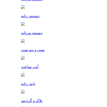
دستبند زنانه
دستبند مردانه
ست و نیم ست
آویز ساعت
پابند زنانه
پلاک و گردنبند