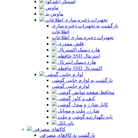
اسپیکر (بلندگو)
ماوس
ماوس پد
تجهیزات ذخیره سازی اطلاعات
بازگشت به تجهیزات ذخیره سازی
اطلاعات
تجهیزات ذخیره سازی اطلاعات
فلش مموری
هارد دیسک اکسترنال
حافظه SSD اینترنتال
هارد دیسک اینترنال
حافظه SSD اکسترنال
لوازم جانبی گوشی
بازگشت به لوازم جانبی گوشی
لوازم جانبی گوشی
محافظ صفحه نمایش گوشی
کیف و کاور گوشی
کابل شارژ و مبدل گوشی
شارژر تبلت و موبایل
پایه نگهدارنده گوشی و تبلت
پاوربانک
کالاهای مصرفی
بازگشت به کالاهای مصرفی