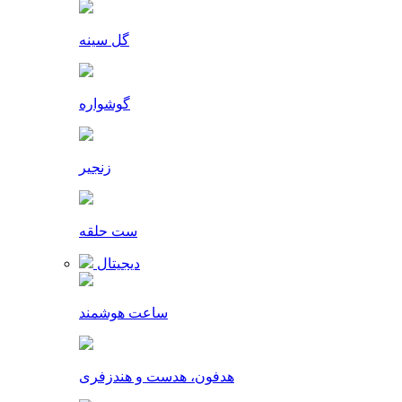
گل سینه
گوشواره
زنجیر
ست حلقه
دیجیتال
ساعت هوشمند
هدفون، هدست و هندزفری