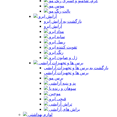
کرم، شامپو و اسپری رنگ مو
موس مو
پالت رنگ مو
آرایش ابرو
بازگشت به آرایش ابرو
آرایش ابرو
مداد ابرو
سایه ابرو
ریمل ابرو
تقویت کننده ابرو
رنگ ابرو
ژل و صابون ابرو
برس ها و تجهیزات آرایشی
بازگشت به برس ها و تجهیزات آرایشی
برس ها و تجهیزات آرایشی
برس مو
پد و پنبه آرایشی
سوهان و رنده پا
موچین
قیچی ابرو
تراش آرایشی
براش های آرایشی
لوازم بهداشتی