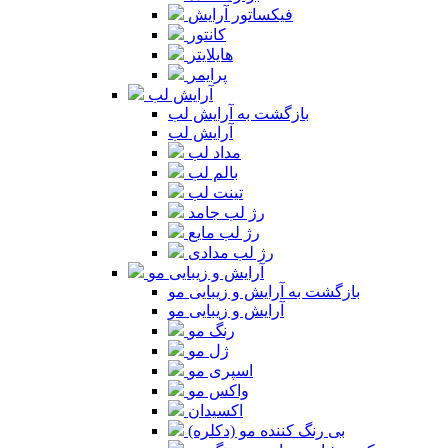
فیکساتور آرایش
کانتور
هایلایتر
پرایمر
آرایش لب
بازگشت به آرایش لب
آرایش لب
مداد لب
بالم لب
تینت لب
رژ لب جامد
رژ لب مایع
رژ لب مدادی
آرایش و زیبایی مو
بازگشت به آرایش و زیبایی مو
آرایش و زیبایی مو
رنگ مو
ژل مو
اسپری مو
واکس مو
اکسیدان
بی رنگ کننده مو (دکلره)