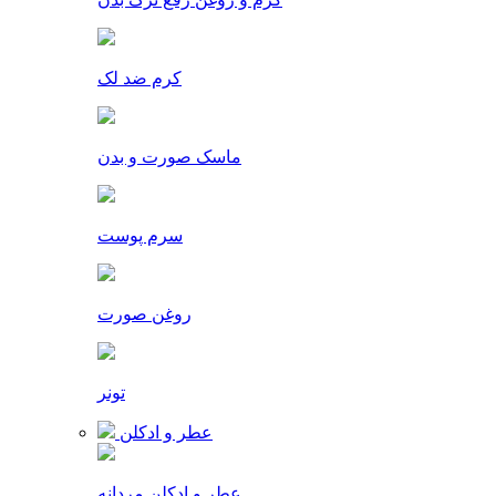
کرم ضد لک
ماسک صورت و بدن
سرم پوست
روغن صورت
تونر
عطر و ادکلن
عطر و ادکلن مردانه