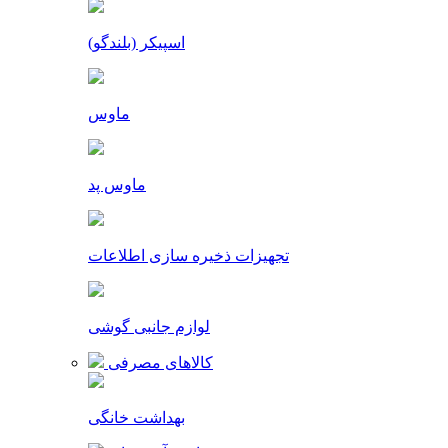
اسپیکر (بلندگو)
ماوس
ماوس پد
تجهیزات ذخیره سازی اطلاعات
لوازم جانبی گوشی
کالاهای مصرفی
بهداشت خانگی