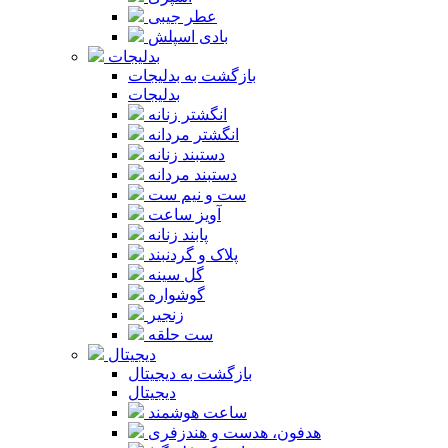
عطر جیبی
بادی اسپلش
بدلیجات
بازگشت به بدلیجات
بدلیجات
انگشتر زنانه
انگشتر مردانه
دستبند زنانه
دستبند مردانه
ست و نیم ست
آویز ساعت
پابند زنانه
پلاک و گردنبند
گل سینه
گوشواره
زنجیر
ست حلقه
دیجیتال
بازگشت به دیجیتال
دیجیتال
ساعت هوشمند
هدفون، هدست و هندزفری