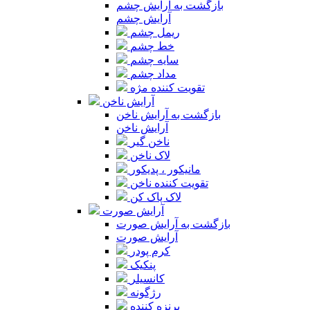
بازگشت به آرایش چشم
آرایش چشم
ریمل چشم
خط چشم
سایه چشم
مداد چشم
تقویت کننده مژه
آرایش ناخن
بازگشت به آرایش ناخن
آرایش ناخن
ناخن گیر
لاک ناخن
مانیکور ، پدیکور
تقویت کننده ناخن
لاک پاک کن
آرایش صورت
بازگشت به آرایش صورت
آرایش صورت
کرم پودر
پنکیک
کانسیلر
رژگونه
برنزه کننده