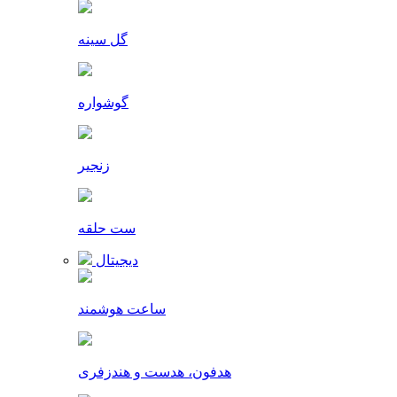
گل سینه
گوشواره
زنجیر
ست حلقه
دیجیتال
ساعت هوشمند
هدفون، هدست و هندزفری