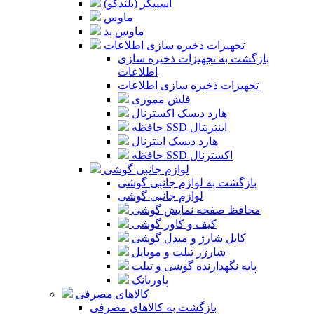
اسپیکر (بلندگو)
ماوس
ماوس پد
تجهیزات ذخیره سازی اطلاعات
بازگشت به تجهیزات ذخیره سازی
اطلاعات
تجهیزات ذخیره سازی اطلاعات
فلش مموری
هارد دیسک اکسترنال
حافظه SSD اینترنتال
هارد دیسک اینترنال
حافظه SSD اکسترنال
لوازم جانبی گوشی
بازگشت به لوازم جانبی گوشی
لوازم جانبی گوشی
محافظ صفحه نمایش گوشی
کیف و کاور گوشی
کابل شارژ و مبدل گوشی
شارژر تبلت و موبایل
پایه نگهدارنده گوشی و تبلت
پاوربانک
کالاهای مصرفی
بازگشت به کالاهای مصرفی