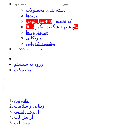
دسته بندی محصولات
برند‌ها
کد تخفیف
400 هزارتومن
تا 90%
پیشنهاد شگفت انگیز
جدیدترین ها
انبارتکانی
پیشنهاد کادولین
+1 555-555-5556
ورود به سیستم
ثبت تیکت
:
:
:
کادولین
زیبایی و سلامت
لوازم آرایشی
آرایش لب
تینت لب