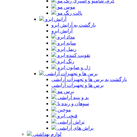
کرم، شامپو و اسپری رنگ مو
موس مو
پالت رنگ مو
آرایش ابرو
بازگشت به آرایش ابرو
آرایش ابرو
مداد ابرو
سایه ابرو
ریمل ابرو
تقویت کننده ابرو
رنگ ابرو
ژل و صابون ابرو
برس ها و تجهیزات آرایشی
بازگشت به برس ها و تجهیزات آرایشی
برس ها و تجهیزات آرایشی
برس مو
پد و پنبه آرایشی
سوهان و رنده پا
موچین
قیچی ابرو
تراش آرایشی
براش های آرایشی
لوازم بهداشتی