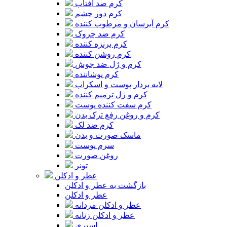
کرم ضد آفتاب
کرم دور چشم
کرم آبرسان و مرطوب کننده
کرم ضد چروک
کرم برنزه کننده
کرم روشن کننده
کرم و ژل ضد جوش
کرم پوشاننده
لایه بردار پوست و اسکراب
کرم و ژل ترمیم کننده
کرم سفت کننده پوست
کرم و روغن رفع ترک بدن
کرم ضد لک
ماسک صورت و بدن
سرم پوست
روغن صورت
تونر
عطر و ادکلن
بازگشت به عطر و ادکلن
عطر و ادکلن
عطر و ادکلن مردانه
عطر و ادکلن زنانه
اسپری