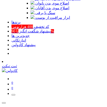
اصلاح موی بدن بانوان
اصلاح موی بدن آقایان
سنگ پا برقی
ابزار مراقبت از پوست
برند‌ها
کد تخفیف
400 هزارتومن
تا 90%
پیشنهاد شگفت انگیز
جدیدترین ها
انبارتکانی
پیشنهاد کادولین
ثبت تیکت
0
0