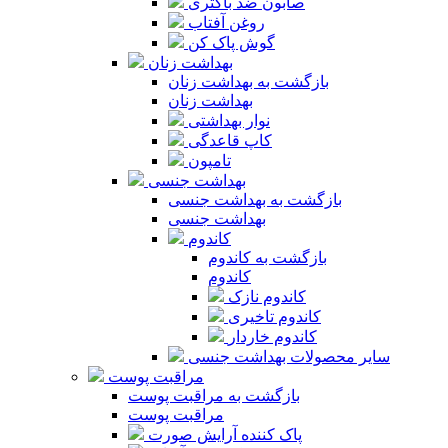
صابون ضد باکتری
روغن آفتاب
گوش پاک کن
بهداشت زنان
بازگشت به بهداشت زنان
بهداشت زنان
نوار بهداشتی
کاپ قاعدگی
تامپون
بهداشت جنسی
بازگشت به بهداشت جنسی
بهداشت جنسی
کاندوم
بازگشت به کاندوم
کاندوم
کاندوم نازک
کاندوم تاخیری
کاندوم خاردار
سایر محصولات بهداشت جنسی
مراقبت پوست
بازگشت به مراقبت پوست
مراقبت پوست
پاک کننده آرایش صورت