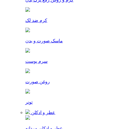
کرم ضد لک
ماسک صورت و بدن
سرم پوست
روغن صورت
تونر
عطر و ادکلن
عطر و ادکلن مردانه