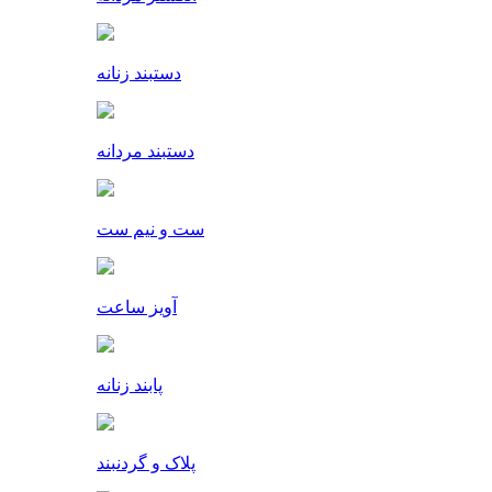
دستبند زنانه
دستبند مردانه
ست و نیم ست
آویز ساعت
پابند زنانه
پلاک و گردنبند