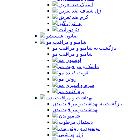
استیک ضد تعریق
ژل شفاف ضد تعریق
کرم ضد تعریق
پد عرق گیر
دئودورانت
صابون شستشو
شامپو و مراقبت مو
بازگشت به شامپو و مراقبت مو
شامپو و مراقبت مو
لوسیون مو
ماسک و مراقبت مو
تقویت کننده مو
روغن مو
سرم و اسپری مو
نرم کننده مو
بهداشت و مراقبت بدن
بازگشت به بهداشت و مراقبت بدن
بهداشت و مراقبت بدن
شامپو بدن
دستمال مرطوب
لوسیون و روغن بدن
ژل بهداشتی