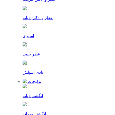
عطر و ادکلن زنانه
اسپری
عطر جیبی
بادی اسپلش
بدلیجات
انگشتر زنانه
انگشتر مردانه