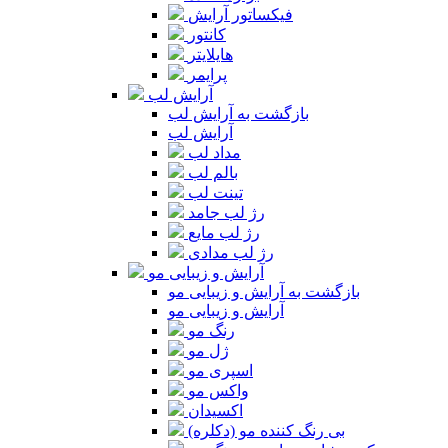
فیکساتور آرایش
کانتور
هایلایتر
پرایمر
آرایش لب
بازگشت به آرایش لب
آرایش لب
مداد لب
بالم لب
تینت لب
رژ لب جامد
رژ لب مایع
رژ لب مدادی
آرایش و زیبایی مو
بازگشت به آرایش و زیبایی مو
آرایش و زیبایی مو
رنگ مو
ژل مو
اسپری مو
واکس مو
اکسیدان
بی رنگ کننده مو (دکلره)