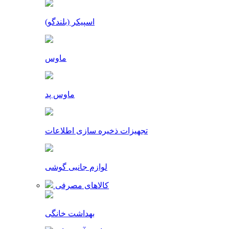
اسپیکر (بلندگو)
ماوس
ماوس پد
تجهیزات ذخیره سازی اطلاعات
لوازم جانبی گوشی
کالاهای مصرفی
بهداشت خانگی