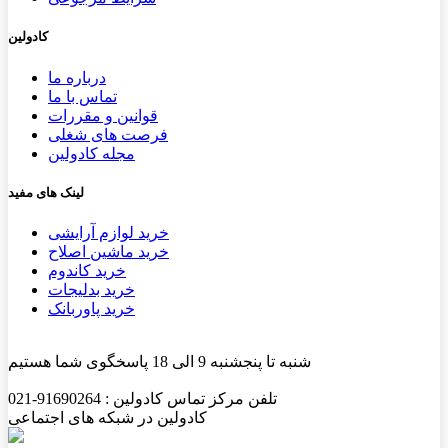
کادولین
درباره ما
تماس با ما
قوانین و مقررات
فرصت های شغلی
مجله کادولین
لینک های مفید
خرید لوازم آرایشی
خرید ماشین اصلاح
خرید کاندوم
خرید بدلیجات
خرید پاوربانک
شنبه تا پنجشنبه 9 الی 18 پاسخگوی شما هستیم
تلفن مرکز تماس کادولین : 91690264-021
کادولین در شبکه های اجتماعی