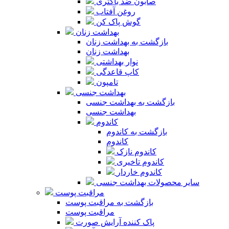
صابون ضد باکتری
روغن آفتاب
گوش پاک کن
بهداشت زنان
بازگشت به بهداشت زنان
بهداشت زنان
نوار بهداشتی
کاپ قاعدگی
تامپون
بهداشت جنسی
بازگشت به بهداشت جنسی
بهداشت جنسی
کاندوم
بازگشت به کاندوم
کاندوم
کاندوم نازک
کاندوم تاخیری
کاندوم خاردار
سایر محصولات بهداشت جنسی
مراقبت پوست
بازگشت به مراقبت پوست
مراقبت پوست
پاک کننده آرایش صورت