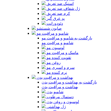
استیک ضد تعریق
ژل شفاف ضد تعریق
کرم ضد تعریق
پد عرق گیر
دئودورانت
صابون شستشو
شامپو و مراقبت مو
بازگشت به شامپو و مراقبت مو
شامپو و مراقبت مو
لوسیون مو
ماسک و مراقبت مو
تقویت کننده مو
روغن مو
سرم و اسپری مو
نرم کننده مو
بهداشت و مراقبت بدن
بازگشت به بهداشت و مراقبت بدن
بهداشت و مراقبت بدن
شامپو بدن
دستمال مرطوب
لوسیون و روغن بدن
ژل بهداشتی