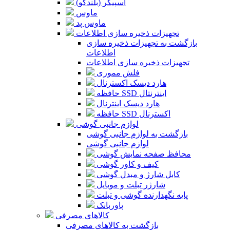
اسپیکر (بلندگو)
ماوس
ماوس پد
تجهیزات ذخیره سازی اطلاعات
بازگشت به تجهیزات ذخیره سازی
اطلاعات
تجهیزات ذخیره سازی اطلاعات
فلش مموری
هارد دیسک اکسترنال
حافظه SSD اینترنتال
هارد دیسک اینترنال
حافظه SSD اکسترنال
لوازم جانبی گوشی
بازگشت به لوازم جانبی گوشی
لوازم جانبی گوشی
محافظ صفحه نمایش گوشی
کیف و کاور گوشی
کابل شارژ و مبدل گوشی
شارژر تبلت و موبایل
پایه نگهدارنده گوشی و تبلت
پاوربانک
کالاهای مصرفی
بازگشت به کالاهای مصرفی