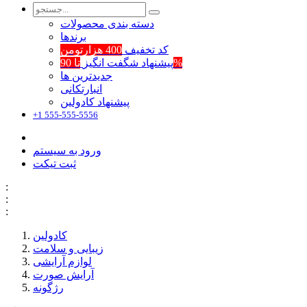
دسته بندی محصولات
برند‌ها
کد تخفیف
400 هزارتومن
تا 90%
پیشنهاد شگفت انگیز
جدیدترین ها
انبارتکانی
پیشنهاد کادولین
+1 555-555-5556
ورود به سیستم
ثبت تیکت
:
:
:
کادولین
زیبایی و سلامت
لوازم آرایشی
آرایش صورت
رژگونه