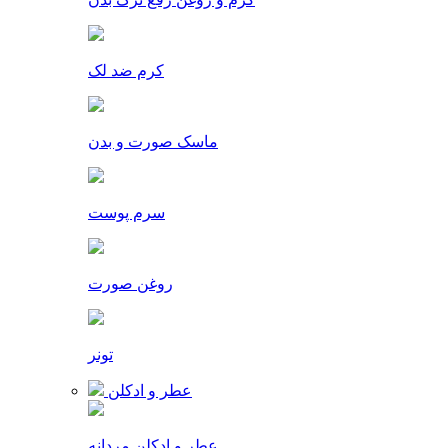
کرم ضد لک
ماسک صورت و بدن
سرم پوست
روغن صورت
تونر
عطر و ادکلن
عطر و ادکلن مردانه