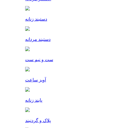
دستبند زنانه
دستبند مردانه
ست و نیم ست
آویز ساعت
پابند زنانه
پلاک و گردنبند