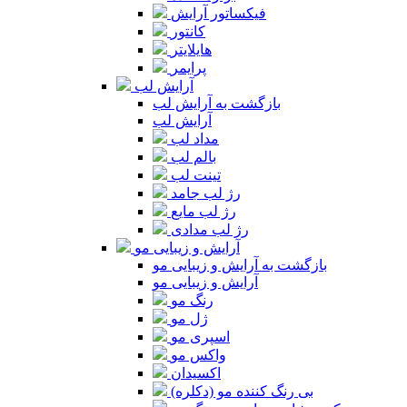
فیکساتور آرایش
کانتور
هایلایتر
پرایمر
آرایش لب
بازگشت به آرایش لب
آرایش لب
مداد لب
بالم لب
تینت لب
رژ لب جامد
رژ لب مایع
رژ لب مدادی
آرایش و زیبایی مو
بازگشت به آرایش و زیبایی مو
آرایش و زیبایی مو
رنگ مو
ژل مو
اسپری مو
واکس مو
اکسیدان
بی رنگ کننده مو (دکلره)