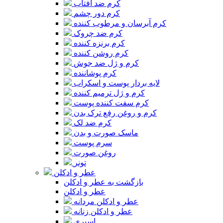
کرم ضد آفتاب
کرم دور چشم
کرم آبرسان و مرطوب کننده
کرم ضد چروک
کرم برنزه کننده
کرم روشن کننده
کرم و ژل ضد جوش
کرم پوشاننده
لایه بردار پوست و اسکراب
کرم و ژل ترمیم کننده
کرم سفت کننده پوست
کرم و روغن رفع ترک بدن
کرم ضد لک
ماسک صورت و بدن
سرم پوست
روغن صورت
تونر
عطر و ادکلن
بازگشت به عطر و ادکلن
عطر و ادکلن
عطر و ادکلن مردانه
عطر و ادکلن زنانه
اسپری