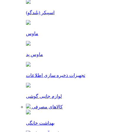
اسپیکر (بلندگو)
ماوس
ماوس پد
تجهیزات ذخیره سازی اطلاعات
لوازم جانبی گوشی
کالاهای مصرفی
بهداشت خانگی