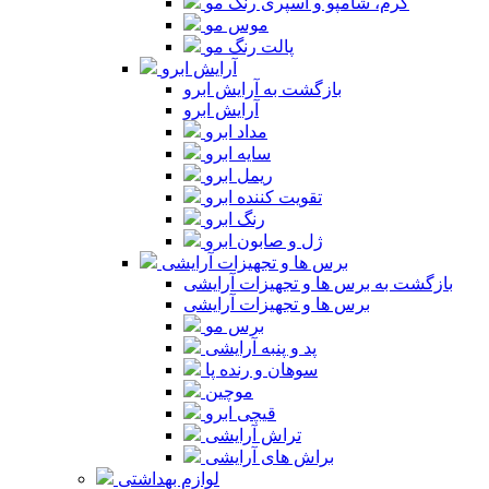
کرم، شامپو و اسپری رنگ مو
موس مو
پالت رنگ مو
آرایش ابرو
بازگشت به آرایش ابرو
آرایش ابرو
مداد ابرو
سایه ابرو
ریمل ابرو
تقویت کننده ابرو
رنگ ابرو
ژل و صابون ابرو
برس ها و تجهیزات آرایشی
بازگشت به برس ها و تجهیزات آرایشی
برس ها و تجهیزات آرایشی
برس مو
پد و پنبه آرایشی
سوهان و رنده پا
موچین
قیچی ابرو
تراش آرایشی
براش های آرایشی
لوازم بهداشتی