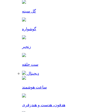
گل سینه
گوشواره
زنجیر
ست حلقه
دیجیتال
ساعت هوشمند
هدفون، هدست و هندزفری