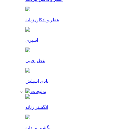
عطر و ادکلن زنانه
اسپری
عطر جیبی
بادی اسپلش
بدلیجات
انگشتر زنانه
انگشتر مردانه