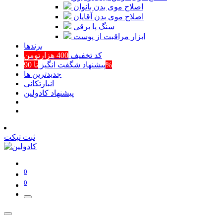
اصلاح موی بدن بانوان
اصلاح موی بدن آقایان
سنگ پا برقی
ابزار مراقبت از پوست
برند‌ها
کد تخفیف
400 هزارتومن
تا 90%
پیشنهاد شگفت انگیز
جدیدترین ها
انبارتکانی
پیشنهاد کادولین
ثبت تیکت
0
0