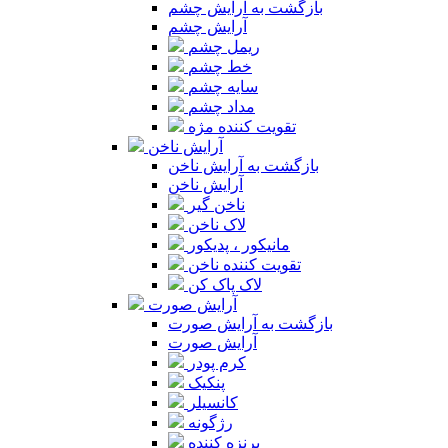
بازگشت به آرایش چشم
آرایش چشم
ریمل چشم
خط چشم
سایه چشم
مداد چشم
تقویت کننده مژه
آرایش ناخن
بازگشت به آرایش ناخن
آرایش ناخن
ناخن گیر
لاک ناخن
مانیکور ، پدیکور
تقویت کننده ناخن
لاک پاک کن
آرایش صورت
بازگشت به آرایش صورت
آرایش صورت
کرم پودر
پنکیک
کانسیلر
رژگونه
برنزه کننده