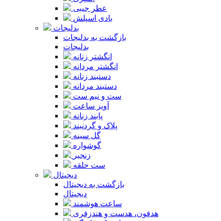
عطر جیبی
بادی اسپلش
بدلیجات
بازگشت به بدلیجات
بدلیجات
انگشتر زنانه
انگشتر مردانه
دستبند زنانه
دستبند مردانه
ست و نیم ست
آویز ساعت
پابند زنانه
پلاک و گردنبند
گل سینه
گوشواره
زنجیر
ست حلقه
دیجیتال
بازگشت به دیجیتال
دیجیتال
ساعت هوشمند
هدفون، هدست و هندزفری