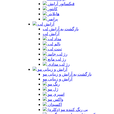
فیکساتور آرایش
کانتور
هایلایتر
پرایمر
آرایش لب
بازگشت به آرایش لب
آرایش لب
مداد لب
بالم لب
تینت لب
رژ لب جامد
رژ لب مایع
رژ لب مدادی
آرایش و زیبایی مو
بازگشت به آرایش و زیبایی مو
آرایش و زیبایی مو
رنگ مو
ژل مو
اسپری مو
واکس مو
اکسیدان
بی رنگ کننده مو (دکلره)