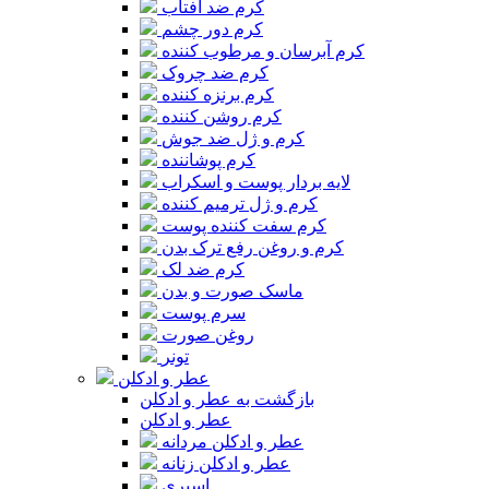
کرم ضد آفتاب
کرم دور چشم
کرم آبرسان و مرطوب کننده
کرم ضد چروک
کرم برنزه کننده
کرم روشن کننده
کرم و ژل ضد جوش
کرم پوشاننده
لایه بردار پوست و اسکراب
کرم و ژل ترمیم کننده
کرم سفت کننده پوست
کرم و روغن رفع ترک بدن
کرم ضد لک
ماسک صورت و بدن
سرم پوست
روغن صورت
تونر
عطر و ادکلن
بازگشت به عطر و ادکلن
عطر و ادکلن
عطر و ادکلن مردانه
عطر و ادکلن زنانه
اسپری