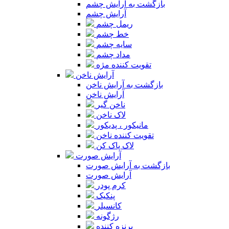
بازگشت به آرایش چشم
آرایش چشم
ریمل چشم
خط چشم
سایه چشم
مداد چشم
تقویت کننده مژه
آرایش ناخن
بازگشت به آرایش ناخن
آرایش ناخن
ناخن گیر
لاک ناخن
مانیکور ، پدیکور
تقویت کننده ناخن
لاک پاک کن
آرایش صورت
بازگشت به آرایش صورت
آرایش صورت
کرم پودر
پنکیک
کانسیلر
رژگونه
برنزه کننده