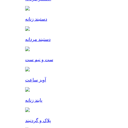
دستبند زنانه
دستبند مردانه
ست و نیم ست
آویز ساعت
پابند زنانه
پلاک و گردنبند