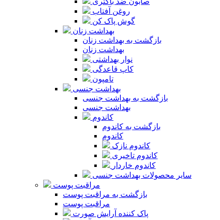
صابون ضد باکتری
روغن آفتاب
گوش پاک کن
بهداشت زنان
بازگشت به بهداشت زنان
بهداشت زنان
نوار بهداشتی
کاپ قاعدگی
تامپون
بهداشت جنسی
بازگشت به بهداشت جنسی
بهداشت جنسی
کاندوم
بازگشت به کاندوم
کاندوم
کاندوم نازک
کاندوم تاخیری
کاندوم خاردار
سایر محصولات بهداشت جنسی
مراقبت پوست
بازگشت به مراقبت پوست
مراقبت پوست
پاک کننده آرایش صورت