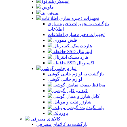
اسپیکر (بلندگو)
ماوس
ماوس پد
تجهیزات ذخیره سازی اطلاعات
بازگشت به تجهیزات ذخیره سازی
اطلاعات
تجهیزات ذخیره سازی اطلاعات
فلش مموری
هارد دیسک اکسترنال
حافظه SSD اینترنتال
هارد دیسک اینترنال
حافظه SSD اکسترنال
لوازم جانبی گوشی
بازگشت به لوازم جانبی گوشی
لوازم جانبی گوشی
محافظ صفحه نمایش گوشی
کیف و کاور گوشی
کابل شارژ و مبدل گوشی
شارژر تبلت و موبایل
پایه نگهدارنده گوشی و تبلت
پاوربانک
کالاهای مصرفی
بازگشت به کالاهای مصرفی