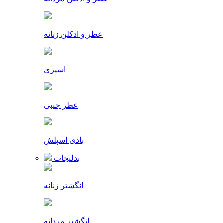
عطر و ادکلن زنانه
اسپری
عطر جیبی
بادی اسپلش
بدلیجات
انگشتر زنانه
انگشتر مردانه