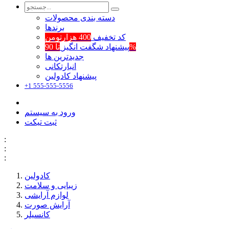
دسته بندی محصولات
برند‌ها
کد تخفیف
400 هزارتومن
تا 90%
پیشنهاد شگفت انگیز
جدیدترین ها
انبارتکانی
پیشنهاد کادولین
+1 555-555-5556
ورود به سیستم
ثبت تیکت
:
:
:
کادولین
زیبایی و سلامت
لوازم آرایشی
آرایش صورت
کانسیلر