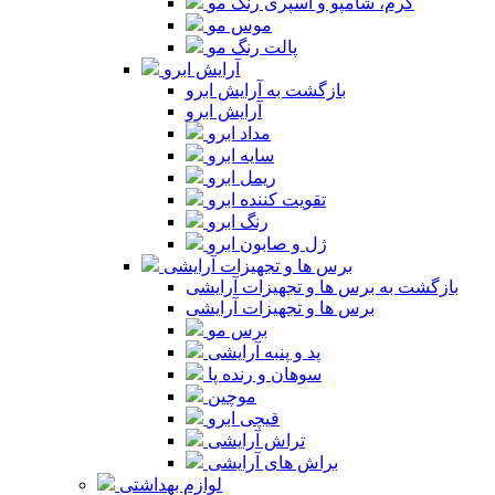
کرم، شامپو و اسپری رنگ مو
موس مو
پالت رنگ مو
آرایش ابرو
بازگشت به آرایش ابرو
آرایش ابرو
مداد ابرو
سایه ابرو
ریمل ابرو
تقویت کننده ابرو
رنگ ابرو
ژل و صابون ابرو
برس ها و تجهیزات آرایشی
بازگشت به برس ها و تجهیزات آرایشی
برس ها و تجهیزات آرایشی
برس مو
پد و پنبه آرایشی
سوهان و رنده پا
موچین
قیچی ابرو
تراش آرایشی
براش های آرایشی
لوازم بهداشتی