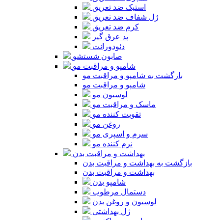
استیک ضد تعریق
ژل شفاف ضد تعریق
کرم ضد تعریق
پد عرق گیر
دئودورانت
صابون شستشو
شامپو و مراقبت مو
بازگشت به شامپو و مراقبت مو
شامپو و مراقبت مو
لوسیون مو
ماسک و مراقبت مو
تقویت کننده مو
روغن مو
سرم و اسپری مو
نرم کننده مو
بهداشت و مراقبت بدن
بازگشت به بهداشت و مراقبت بدن
بهداشت و مراقبت بدن
شامپو بدن
دستمال مرطوب
لوسیون و روغن بدن
ژل بهداشتی