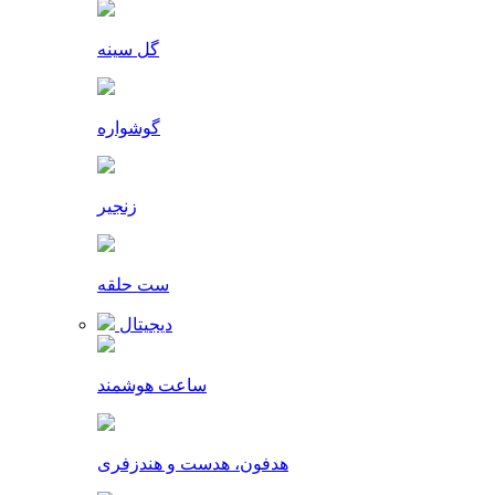
گل سینه
گوشواره
زنجیر
ست حلقه
دیجیتال
ساعت هوشمند
هدفون، هدست و هندزفری