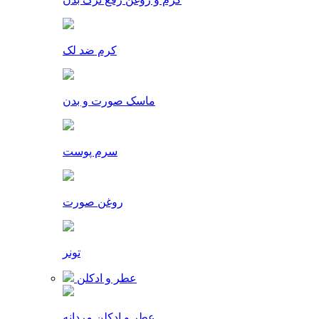
کرم ضد لک
ماسک صورت و بدن
سرم پوست
روغن صورت
تونر
عطر و ادکلن
عطر و ادکلن مردانه