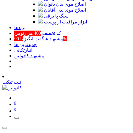
اصلاح موی بدن بانوان
اصلاح موی بدن آقایان
سنگ پا برقی
ابزار مراقبت از پوست
برند‌ها
کد تخفیف
400 هزارتومن
تا 90%
پیشنهاد شگفت انگیز
جدیدترین ها
انبارتکانی
پیشنهاد کادولین
ثبت تیکت
0
0