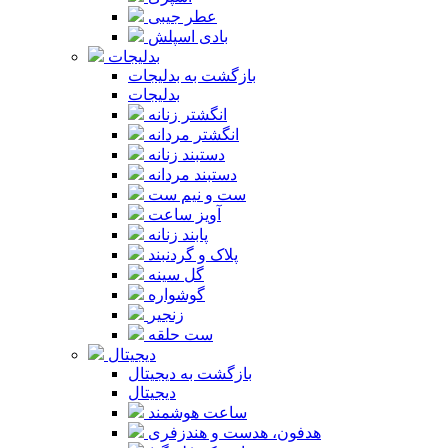
عطر جیبی
بادی اسپلش
بدلیجات
بازگشت به بدلیجات
بدلیجات
انگشتر زنانه
انگشتر مردانه
دستبند زنانه
دستبند مردانه
ست و نیم ست
آویز ساعت
پابند زنانه
پلاک و گردنبند
گل سینه
گوشواره
زنجیر
ست حلقه
دیجیتال
بازگشت به دیجیتال
دیجیتال
ساعت هوشمند
هدفون، هدست و هندزفری