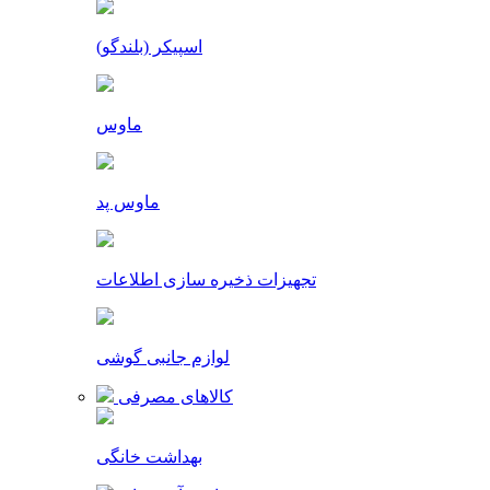
اسپیکر (بلندگو)
ماوس
ماوس پد
تجهیزات ذخیره سازی اطلاعات
لوازم جانبی گوشی
کالاهای مصرفی
بهداشت خانگی