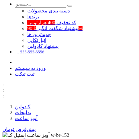
دسته بندی محصولات
برند‌ها
کد تخفیف
400 هزارتومن
تا 90%
پیشنهاد شگفت انگیز
جدیدترین ها
انبارتکانی
پیشنهاد کادولین
+1 555-555-5556
ورود به سیستم
ثبت تیکت
:
:
:
کادولین
بدلیجات
آویز ساعت
پیش‌فرض
تومان