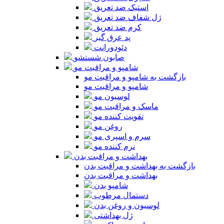
استیک ضد تعریق
ژل شفاف ضد تعریق
کرم ضد تعریق
پد عرق گیر
دئودورانت
صابون شستشو
شامپو و مراقبت مو
بازگشت به شامپو و مراقبت مو
شامپو و مراقبت مو
لوسیون مو
ماسک و مراقبت مو
تقویت کننده مو
روغن مو
سرم و اسپری مو
نرم کننده مو
بهداشت و مراقبت بدن
بازگشت به بهداشت و مراقبت بدن
بهداشت و مراقبت بدن
شامپو بدن
دستمال مرطوب
لوسیون و روغن بدن
ژل بهداشتی