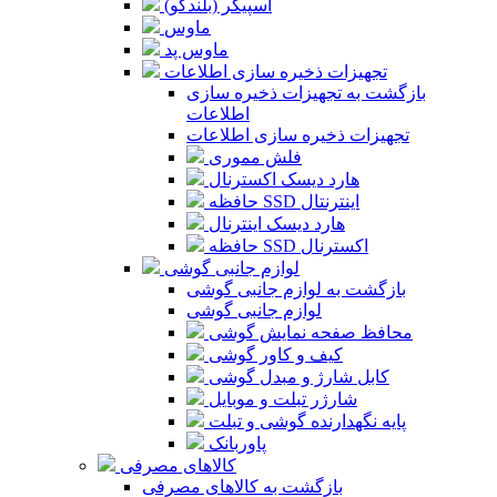
اسپیکر (بلندگو)
ماوس
ماوس پد
تجهیزات ذخیره سازی اطلاعات
بازگشت به تجهیزات ذخیره سازی
اطلاعات
تجهیزات ذخیره سازی اطلاعات
فلش مموری
هارد دیسک اکسترنال
حافظه SSD اینترنتال
هارد دیسک اینترنال
حافظه SSD اکسترنال
لوازم جانبی گوشی
بازگشت به لوازم جانبی گوشی
لوازم جانبی گوشی
محافظ صفحه نمایش گوشی
کیف و کاور گوشی
کابل شارژ و مبدل گوشی
شارژر تبلت و موبایل
پایه نگهدارنده گوشی و تبلت
پاوربانک
کالاهای مصرفی
بازگشت به کالاهای مصرفی