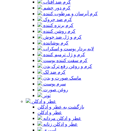
کرم ضد آفتاب
کرم دور چشم
کرم آبرسان و مرطوب کننده
کرم ضد چروک
کرم برنزه کننده
کرم روشن کننده
کرم و ژل ضد جوش
کرم پوشاننده
لایه بردار پوست و اسکراب
کرم و ژل ترمیم کننده
کرم سفت کننده پوست
کرم و روغن رفع ترک بدن
کرم ضد لک
ماسک صورت و بدن
سرم پوست
روغن صورت
تونر
عطر و ادکلن
بازگشت به عطر و ادکلن
عطر و ادکلن
عطر و ادکلن مردانه
عطر و ادکلن زنانه
اسپری