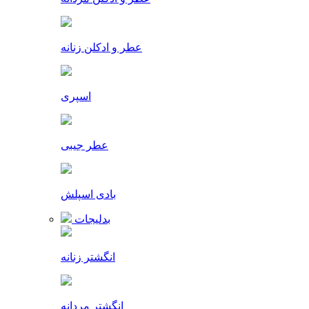
عطر و ادکلن زنانه
اسپری
عطر جیبی
بادی اسپلش
بدلیجات
انگشتر زنانه
انگشتر مردانه