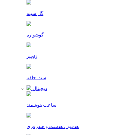
گل سینه
گوشواره
زنجیر
ست حلقه
دیجیتال
ساعت هوشمند
هدفون، هدست و هندزفری