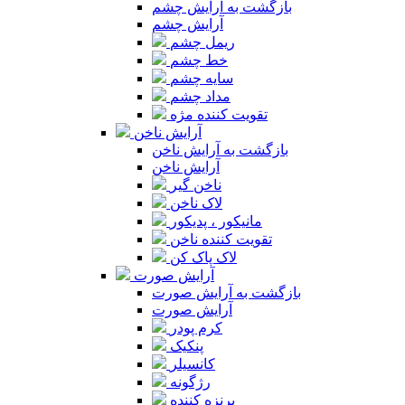
بازگشت به آرایش چشم
آرایش چشم
ریمل چشم
خط چشم
سایه چشم
مداد چشم
تقویت کننده مژه
آرایش ناخن
بازگشت به آرایش ناخن
آرایش ناخن
ناخن گیر
لاک ناخن
مانیکور ، پدیکور
تقویت کننده ناخن
لاک پاک کن
آرایش صورت
بازگشت به آرایش صورت
آرایش صورت
کرم پودر
پنکیک
کانسیلر
رژگونه
برنزه کننده