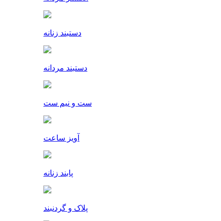
دستبند زنانه
دستبند مردانه
ست و نیم ست
آویز ساعت
پابند زنانه
پلاک و گردنبند