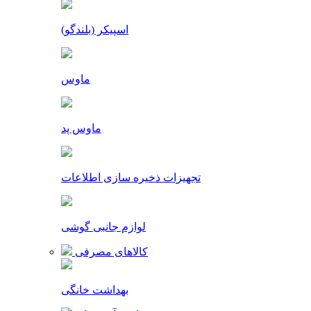
اسپیکر (بلندگو)
ماوس
ماوس پد
تجهیزات ذخیره سازی اطلاعات
لوازم جانبی گوشی
کالاهای مصرفی
بهداشت خانگی