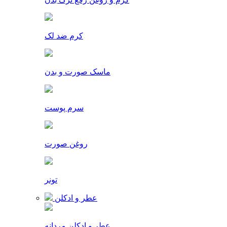
کرم ضد لک
ماسک صورت و بدن
سرم پوست
روغن صورت
تونر
عطر و ادکلن
عطر و ادکلن مردانه