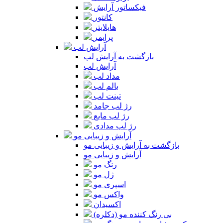
فیکساتور آرایش
کانتور
هایلایتر
پرایمر
آرایش لب
بازگشت به آرایش لب
آرایش لب
مداد لب
بالم لب
تینت لب
رژ لب جامد
رژ لب مایع
رژ لب مدادی
آرایش و زیبایی مو
بازگشت به آرایش و زیبایی مو
آرایش و زیبایی مو
رنگ مو
ژل مو
اسپری مو
واکس مو
اکسیدان
بی رنگ کننده مو (دکلره)