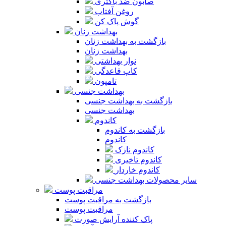
صابون ضد باکتری
روغن آفتاب
گوش پاک کن
بهداشت زنان
بازگشت به بهداشت زنان
بهداشت زنان
نوار بهداشتی
کاپ قاعدگی
تامپون
بهداشت جنسی
بازگشت به بهداشت جنسی
بهداشت جنسی
کاندوم
بازگشت به کاندوم
کاندوم
کاندوم نازک
کاندوم تاخیری
کاندوم خاردار
سایر محصولات بهداشت جنسی
مراقبت پوست
بازگشت به مراقبت پوست
مراقبت پوست
پاک کننده آرایش صورت