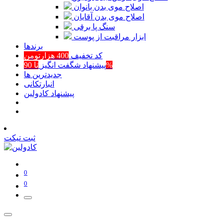
اصلاح موی بدن بانوان
اصلاح موی بدن آقایان
سنگ پا برقی
ابزار مراقبت از پوست
برند‌ها
کد تخفیف
400 هزارتومن
تا 90%
پیشنهاد شگفت انگیز
جدیدترین ها
انبارتکانی
پیشنهاد کادولین
ثبت تیکت
0
0