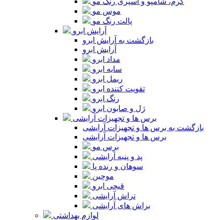
کرم، شامپو و اسپری رنگ مو
موس مو
پالت رنگ مو
آرایش ابرو
بازگشت به آرایش ابرو
آرایش ابرو
مداد ابرو
سایه ابرو
ریمل ابرو
تقویت کننده ابرو
رنگ ابرو
ژل و صابون ابرو
برس ها و تجهیزات آرایشی
بازگشت به برس ها و تجهیزات آرایشی
برس ها و تجهیزات آرایشی
برس مو
پد و پنبه آرایشی
سوهان و رنده پا
موچین
قیچی ابرو
تراش آرایشی
براش های آرایشی
لوازم بهداشتی