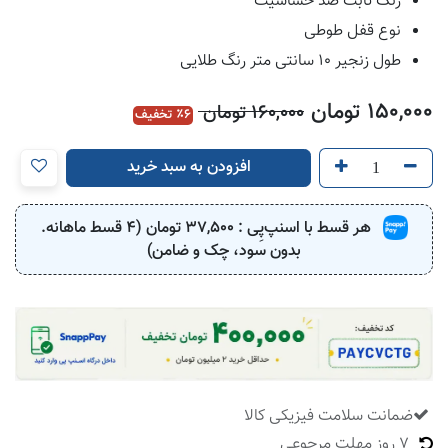
رنگ ثابت ضد حساسیت
نوع قفل طوطی
طول زنجیر ۱۰ سانتی متر رنگ طلایی
150,000
تومان
160,000
تومان
6
٪ تخفیف
افزودن به سبد خرید
هر قسط با اسنپ‌پِی :
37,500
تومان (4 قسط ماهانه.
بدون سود، چک و ضامن)
ضمانت سلامت فیزیکی کالا
​
7 روز مهلت مرجوعی