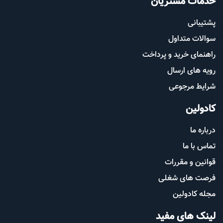
خدمات مشتریان
پشتیب​​
انی
سوالات متداول
راهنمای خرید و پرداخت
رویه های ارسال
شرایط مرجوعی
کادولین
درباره ما
تماس با ما
قوانین و مقررات
فرصت های شغلی
مجله کادولین
لینک های مفید