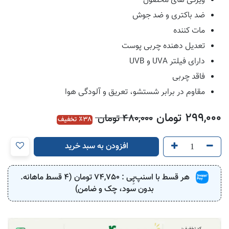
ویژگی های محصول
ضد باکتری و ضد جوش
مات کننده
تعدیل دهنده چربی پوست
دارای فیلتر UVA و UVB
فاقد چربی
مقاوم در برابر شستشو، تعریق و آلودگی هوا
299,000
تومان
480,000
تومان
38
٪ تخفیف
افزودن به سبد خرید
هر قسط با اسنپ‌پِی :
74,750
تومان (4 قسط ماهانه.
بدون سود، چک و ضامن)