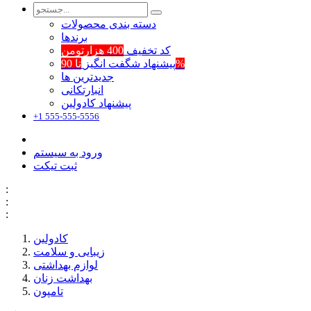
دسته بندی محصولات
برند‌ها
کد تخفیف
400 هزارتومن
تا 90%
پیشنهاد شگفت انگیز
جدیدترین ها
انبارتکانی
پیشنهاد کادولین
+1 555-555-5556
ورود به سیستم
ثبت تیکت
:
:
:
کادولین
زیبایی و سلامت
لوازم بهداشتی
بهداشت زنان
تامپون