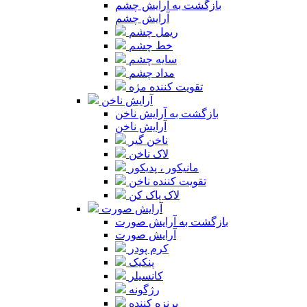
بازگشت به آرایش چشم
آرایش چشم
ریمل چشم
خط چشم
سایه چشم
مداد چشم
تقویت کننده مژه
آرایش ناخن
بازگشت به آرایش ناخن
آرایش ناخن
ناخن گیر
لاک ناخن
مانیکور ، پدیکور
تقویت کننده ناخن
لاک پاک کن
آرایش صورت
بازگشت به آرایش صورت
آرایش صورت
کرم پودر
پنکیک
کانسیلر
رژگونه
برنزه کننده