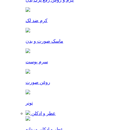
کرم ضد لک
ماسک صورت و بدن
سرم پوست
روغن صورت
تونر
عطر و ادکلن
عطر و ادکلن مردانه