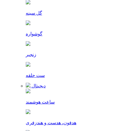
گل سینه
گوشواره
زنجیر
ست حلقه
دیجیتال
ساعت هوشمند
هدفون، هدست و هندزفری