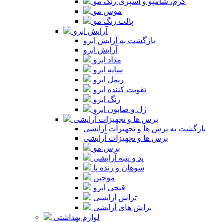
کرم، شامپو و اسپری رنگ مو
موس مو
پالت رنگ مو
آرایش ابرو
بازگشت به آرایش ابرو
آرایش ابرو
مداد ابرو
سایه ابرو
ریمل ابرو
تقویت کننده ابرو
رنگ ابرو
ژل و صابون ابرو
برس ها و تجهیزات آرایشی
بازگشت به برس ها و تجهیزات آرایشی
برس ها و تجهیزات آرایشی
برس مو
پد و پنبه آرایشی
سوهان و رنده پا
موچین
قیچی ابرو
تراش آرایشی
براش های آرایشی
لوازم بهداشتی