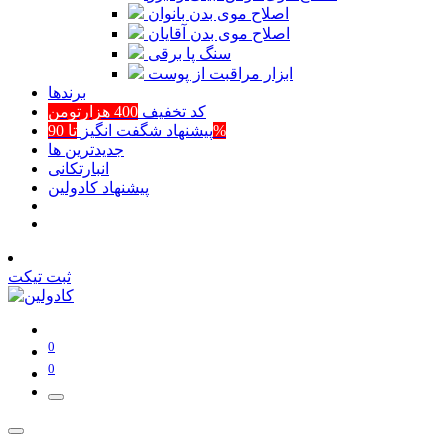
اصلاح موی بدن بانوان
اصلاح موی بدن آقایان
سنگ پا برقی
ابزار مراقبت از پوست
برند‌ها
کد تخفیف
400 هزارتومن
تا 90%
پیشنهاد شگفت انگیز
جدیدترین ها
انبارتکانی
پیشنهاد کادولین
ثبت تیکت
0
0