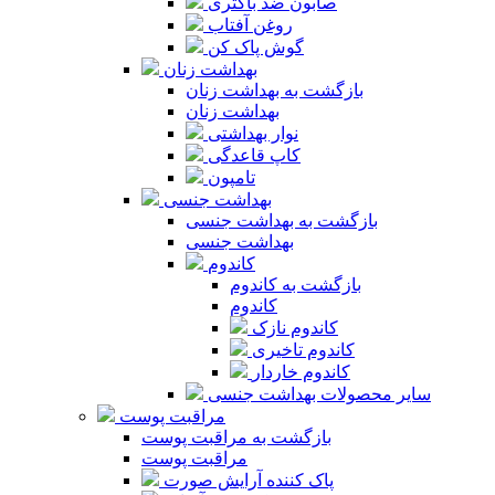
صابون ضد باکتری
روغن آفتاب
گوش پاک کن
بهداشت زنان
بازگشت به بهداشت زنان
بهداشت زنان
نوار بهداشتی
کاپ قاعدگی
تامپون
بهداشت جنسی
بازگشت به بهداشت جنسی
بهداشت جنسی
کاندوم
بازگشت به کاندوم
کاندوم
کاندوم نازک
کاندوم تاخیری
کاندوم خاردار
سایر محصولات بهداشت جنسی
مراقبت پوست
بازگشت به مراقبت پوست
مراقبت پوست
پاک کننده آرایش صورت