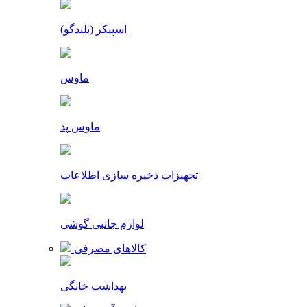
اسپیکر (بلندگو)
ماوس
ماوس پد
تجهیزات ذخیره سازی اطلاعات
لوازم جانبی گوشی
کالاهای مصرفی
بهداشت خانگی