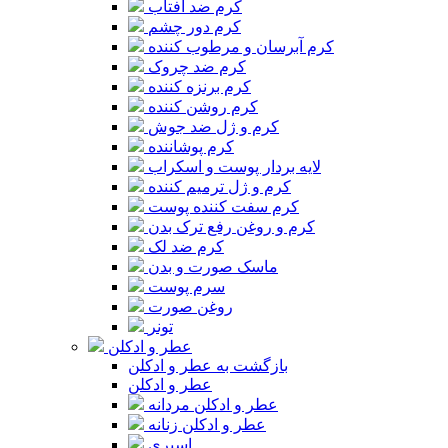
کرم ضد آفتاب
کرم دور چشم
کرم آبرسان و مرطوب کننده
کرم ضد چروک
کرم برنزه کننده
کرم روشن کننده
کرم و ژل ضد جوش
کرم پوشاننده
لایه بردار پوست و اسکراب
کرم و ژل ترمیم کننده
کرم سفت کننده پوست
کرم و روغن رفع ترک بدن
کرم ضد لک
ماسک صورت و بدن
سرم پوست
روغن صورت
تونر
عطر و ادکلن
بازگشت به عطر و ادکلن
عطر و ادکلن
عطر و ادکلن مردانه
عطر و ادکلن زنانه
اسپری