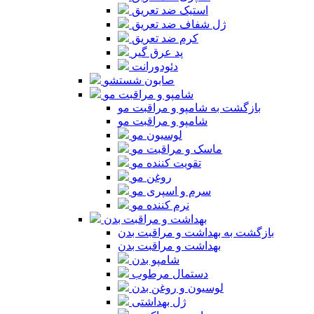
استیک ضد تعریق
ژل شفاف ضد تعریق
کرم ضد تعریق
پد عرق گیر
دئودورانت
صابون شستشو
شامپو و مراقبت مو
بازگشت به شامپو و مراقبت مو
شامپو و مراقبت مو
لوسیون مو
ماسک و مراقبت مو
تقویت کننده مو
روغن مو
سرم و اسپری مو
نرم کننده مو
بهداشت و مراقبت بدن
بازگشت به بهداشت و مراقبت بدن
بهداشت و مراقبت بدن
شامپو بدن
دستمال مرطوب
لوسیون و روغن بدن
ژل بهداشتی