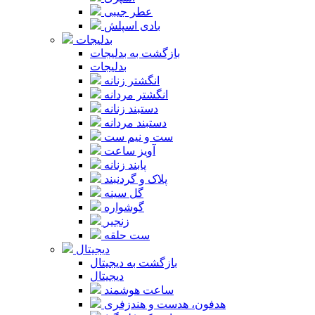
عطر جیبی
بادی اسپلش
بدلیجات
بازگشت به بدلیجات
بدلیجات
انگشتر زنانه
انگشتر مردانه
دستبند زنانه
دستبند مردانه
ست و نیم ست
آویز ساعت
پابند زنانه
پلاک و گردنبند
گل سینه
گوشواره
زنجیر
ست حلقه
دیجیتال
بازگشت به دیجیتال
دیجیتال
ساعت هوشمند
هدفون، هدست و هندزفری