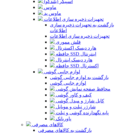
اسپیکر (بلندگو)
ماوس
ماوس پد
تجهیزات ذخیره سازی اطلاعات
بازگشت به تجهیزات ذخیره سازی
اطلاعات
تجهیزات ذخیره سازی اطلاعات
فلش مموری
هارد دیسک اکسترنال
حافظه SSD اینترنتال
هارد دیسک اینترنال
حافظه SSD اکسترنال
لوازم جانبی گوشی
بازگشت به لوازم جانبی گوشی
لوازم جانبی گوشی
محافظ صفحه نمایش گوشی
کیف و کاور گوشی
کابل شارژ و مبدل گوشی
شارژر تبلت و موبایل
پایه نگهدارنده گوشی و تبلت
پاوربانک
کالاهای مصرفی
بازگشت به کالاهای مصرفی