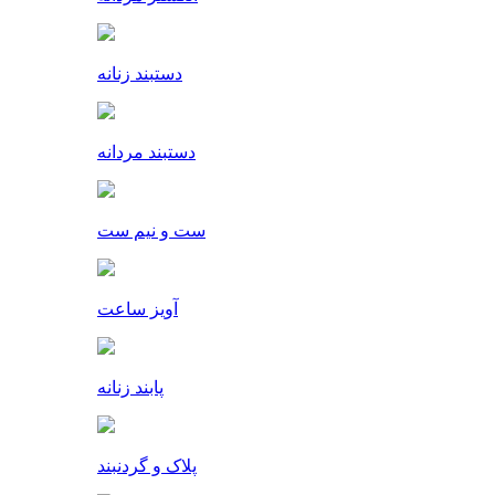
دستبند زنانه
دستبند مردانه
ست و نیم ست
آویز ساعت
پابند زنانه
پلاک و گردنبند