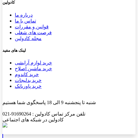
کادولین
درباره ما
تماس با ما
قوانین و مقررات
فرصت های شغلی
مجله کادولین
لینک های مفید
خرید لوازم آرایشی
خرید ماشین اصلاح
خرید کاندوم
خرید بدلیجات
خرید پاوربانک
شنبه تا پنجشنبه 9 الی 18 پاسخگوی شما هستیم
تلفن مرکز تماس کادولین : 91690264-021
کادولین در شبکه های اجتماعی