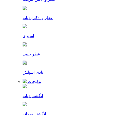
عطر و ادکلن زنانه
اسپری
عطر جیبی
بادی اسپلش
بدلیجات
انگشتر زنانه
انگشتر مردانه