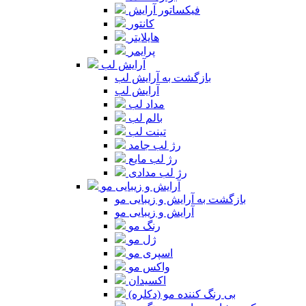
فیکساتور آرایش
کانتور
هایلایتر
پرایمر
آرایش لب
بازگشت به آرایش لب
آرایش لب
مداد لب
بالم لب
تینت لب
رژ لب جامد
رژ لب مایع
رژ لب مدادی
آرایش و زیبایی مو
بازگشت به آرایش و زیبایی مو
آرایش و زیبایی مو
رنگ مو
ژل مو
اسپری مو
واکس مو
اکسیدان
بی رنگ کننده مو (دکلره)