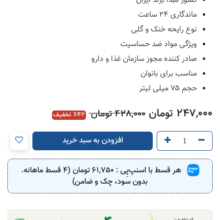
کشور مبدا برند ایران
ماندگاری ۲۴ ساعت
نوع رایحه خنک و گلی
ویژگی مواد ضد حساسیت
صادر کننده مجوز سازمان غذا و دارو
مناسب برای بانوان
حجم ۷۵ میلی لیتر
247,000
تومان
428,000
تومان
42
٪ تخفیف
افزودن به سبد خرید
هر قسط با اسنپ‌پِی :
61,750
تومان (4 قسط ماهانه.
بدون سود، چک و ضامن)