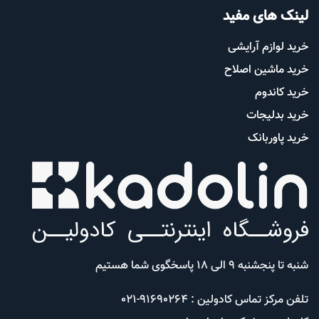
لینک های مفید
خرید لوازم آرایشی
خرید ماشین اصلاح
خرید کاندوم
خرید بدلیجات
خرید پاوربانک
شنبه تا پنجشنبه 9 الی 18 پاسخگوی شما هستیم
تلفن مرکز تماس کادولین : 91690264-021