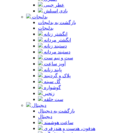
عطر جیبی
بادی اسپلش
بدلیجات
بازگشت به بدلیجات
بدلیجات
انگشتر زنانه
انگشتر مردانه
دستبند زنانه
دستبند مردانه
ست و نیم ست
آویز ساعت
پابند زنانه
پلاک و گردنبند
گل سینه
گوشواره
زنجیر
ست حلقه
دیجیتال
بازگشت به دیجیتال
دیجیتال
ساعت هوشمند
هدفون، هدست و هندزفری