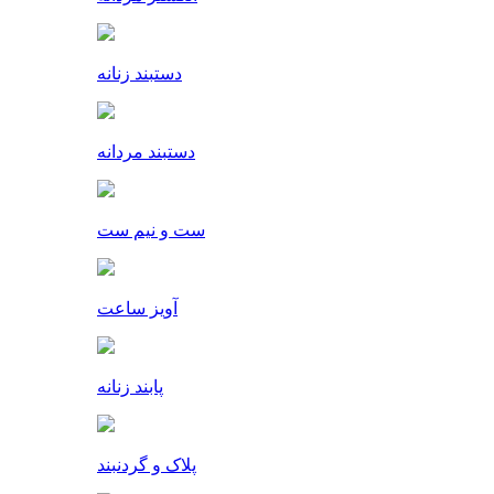
دستبند زنانه
دستبند مردانه
ست و نیم ست
آویز ساعت
پابند زنانه
پلاک و گردنبند