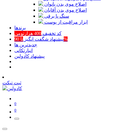
اصلاح موی بدن بانوان
اصلاح موی بدن آقایان
سنگ پا برقی
ابزار مراقبت از پوست
برند‌ها
کد تخفیف
400 هزارتومن
تا 90%
پیشنهاد شگفت انگیز
جدیدترین ها
انبارتکانی
پیشنهاد کادولین
ثبت تیکت
0
0