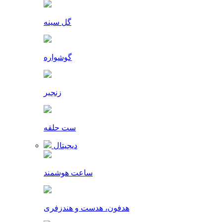
گل سینه
گوشواره
زنجیر
ست حلقه
دیجیتال
ساعت هوشمند
هدفون، هدست و هندزفری