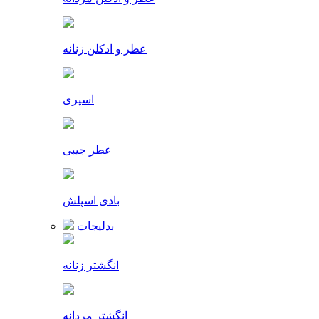
عطر و ادکلن زنانه
اسپری
عطر جیبی
بادی اسپلش
بدلیجات
انگشتر زنانه
انگشتر مردانه