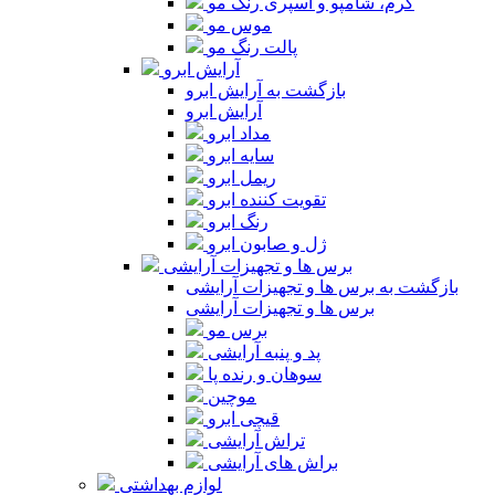
کرم، شامپو و اسپری رنگ مو
موس مو
پالت رنگ مو
آرایش ابرو
بازگشت به آرایش ابرو
آرایش ابرو
مداد ابرو
سایه ابرو
ریمل ابرو
تقویت کننده ابرو
رنگ ابرو
ژل و صابون ابرو
برس ها و تجهیزات آرایشی
بازگشت به برس ها و تجهیزات آرایشی
برس ها و تجهیزات آرایشی
برس مو
پد و پنبه آرایشی
سوهان و رنده پا
موچین
قیچی ابرو
تراش آرایشی
براش های آرایشی
لوازم بهداشتی