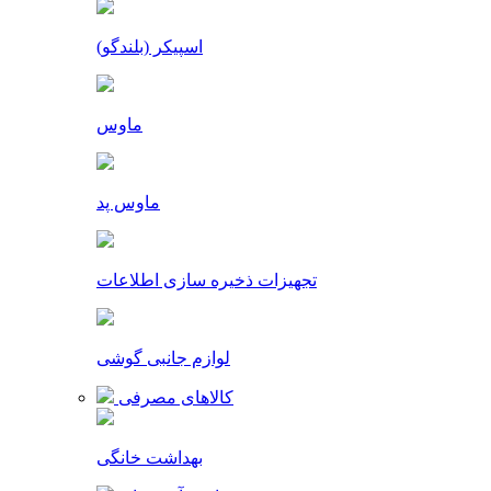
اسپیکر (بلندگو)
ماوس
ماوس پد
تجهیزات ذخیره سازی اطلاعات
لوازم جانبی گوشی
کالاهای مصرفی
بهداشت خانگی