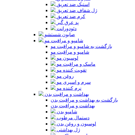
استیک ضد تعریق
ژل شفاف ضد تعریق
کرم ضد تعریق
پد عرق گیر
دئودورانت
صابون شستشو
شامپو و مراقبت مو
بازگشت به شامپو و مراقبت مو
شامپو و مراقبت مو
لوسیون مو
ماسک و مراقبت مو
تقویت کننده مو
روغن مو
سرم و اسپری مو
نرم کننده مو
بهداشت و مراقبت بدن
بازگشت به بهداشت و مراقبت بدن
بهداشت و مراقبت بدن
شامپو بدن
دستمال مرطوب
لوسیون و روغن بدن
ژل بهداشتی