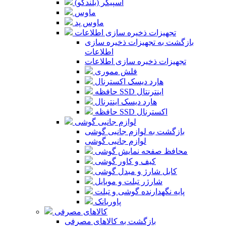
اسپیکر (بلندگو)
ماوس
ماوس پد
تجهیزات ذخیره سازی اطلاعات
بازگشت به تجهیزات ذخیره سازی
اطلاعات
تجهیزات ذخیره سازی اطلاعات
فلش مموری
هارد دیسک اکسترنال
حافظه SSD اینترنتال
هارد دیسک اینترنال
حافظه SSD اکسترنال
لوازم جانبی گوشی
بازگشت به لوازم جانبی گوشی
لوازم جانبی گوشی
محافظ صفحه نمایش گوشی
کیف و کاور گوشی
کابل شارژ و مبدل گوشی
شارژر تبلت و موبایل
پایه نگهدارنده گوشی و تبلت
پاوربانک
کالاهای مصرفی
بازگشت به کالاهای مصرفی