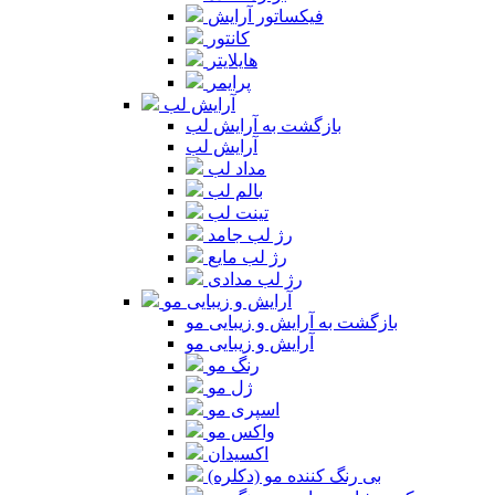
فیکساتور آرایش
کانتور
هایلایتر
پرایمر
آرایش لب
بازگشت به آرایش لب
آرایش لب
مداد لب
بالم لب
تینت لب
رژ لب جامد
رژ لب مایع
رژ لب مدادی
آرایش و زیبایی مو
بازگشت به آرایش و زیبایی مو
آرایش و زیبایی مو
رنگ مو
ژل مو
اسپری مو
واکس مو
اکسیدان
بی رنگ کننده مو (دکلره)