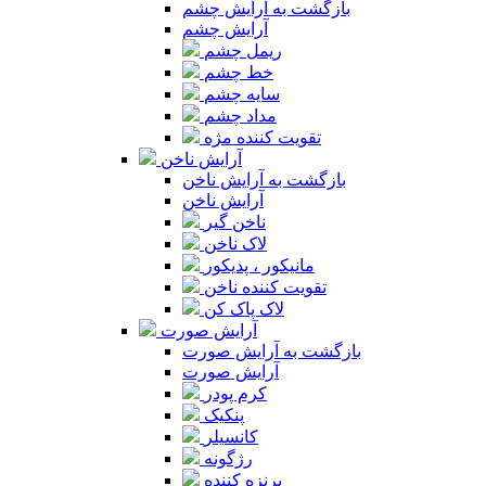
بازگشت به آرایش چشم
آرایش چشم
ریمل چشم
خط چشم
سایه چشم
مداد چشم
تقویت کننده مژه
آرایش ناخن
بازگشت به آرایش ناخن
آرایش ناخن
ناخن گیر
لاک ناخن
مانیکور ، پدیکور
تقویت کننده ناخن
لاک پاک کن
آرایش صورت
بازگشت به آرایش صورت
آرایش صورت
کرم پودر
پنکیک
کانسیلر
رژگونه
برنزه کننده