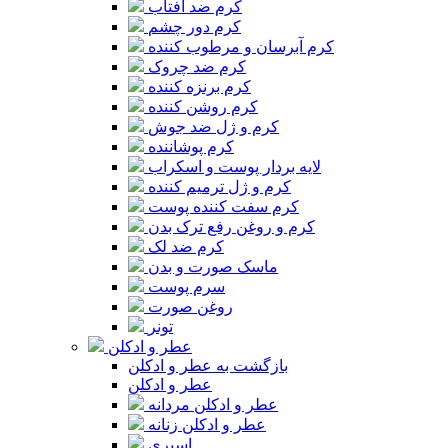
کرم ضد آفتاب
کرم دور چشم
کرم آبرسان و مرطوب کننده
کرم ضد چروک
کرم برنزه کننده
کرم روشن کننده
کرم و ژل ضد جوش
کرم پوشاننده
لایه بردار پوست و اسکراب
کرم و ژل ترمیم کننده
کرم سفت کننده پوست
کرم و روغن رفع ترک بدن
کرم ضد لک
ماسک صورت و بدن
سرم پوست
روغن صورت
تونر
عطر و ادکلن
بازگشت به عطر و ادکلن
عطر و ادکلن
عطر و ادکلن مردانه
عطر و ادکلن زنانه
اسپری