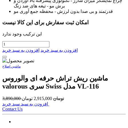
چراغ نمایشگر میزان شارژ - تکنولوژی پیشرفته بالا آوردن و
برش مو - تیغه های ضد زنگ
قدرتمند و بی صدا بدون لرزش - محفظه جمع آوری مو
امکان ثبت سفارش برای این کالا نیست
این ترکیب وجود ندارد
افزودن به سبد خرید
افزودن به سبد خرید
ماشین اصلاح
ماشین ریش تراش حرفه ای والوروس
valorous سری Swiss مدل VL-116
تومان
2,915,000
تومان
3,890,000
افزودن به سبد سبد خرید
Contact Us