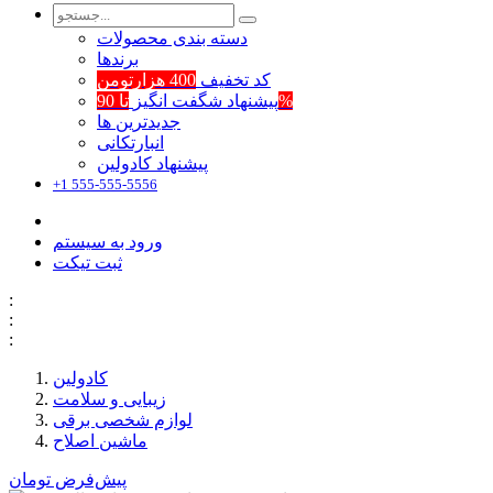
دسته بندی محصولات
برند‌ها
کد تخفیف
400 هزارتومن
تا 90%
پیشنهاد شگفت انگیز
جدیدترین ها
انبارتکانی
پیشنهاد کادولین
+1 555-555-5556
ورود به سیستم
ثبت تیکت
:
:
:
کادولین
زیبایی و سلامت
لوازم شخصی برقی
ماشین اصلاح
پیش‌فرض
تومان