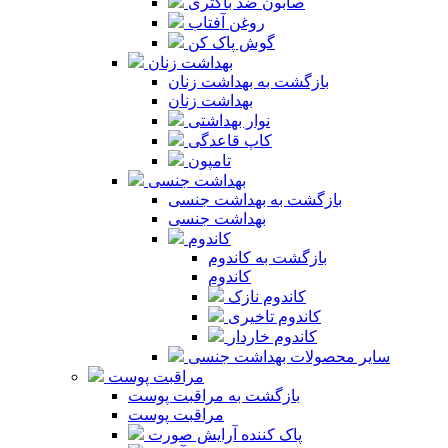
صابون ضد باکتری
روغن آفتاب
گوش پاک کن
بهداشت زنان
بازگشت به بهداشت زنان
بهداشت زنان
نوار بهداشتی
کاپ قاعدگی
تامپون
بهداشت جنسی
بازگشت به بهداشت جنسی
بهداشت جنسی
کاندوم
بازگشت به کاندوم
کاندوم
کاندوم نازک
کاندوم تاخیری
کاندوم خاردار
سایر محصولات بهداشت جنسی
مراقبت پوست
بازگشت به مراقبت پوست
مراقبت پوست
پاک کننده آرایش صورت