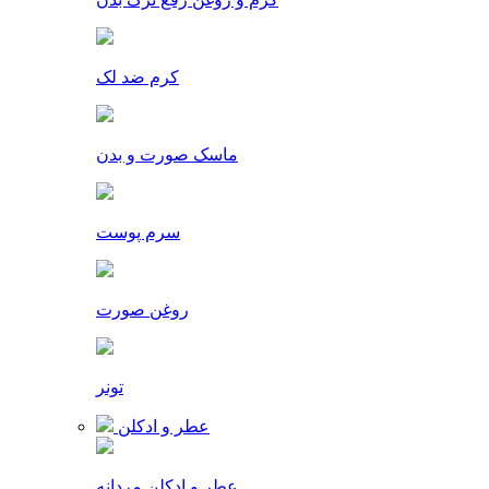
کرم ضد لک
ماسک صورت و بدن
سرم پوست
روغن صورت
تونر
عطر و ادکلن
عطر و ادکلن مردانه