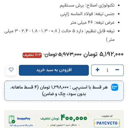
تکنولوژی اصلاح: برش مستقیم
جنس تیغه: فولاد الماسه ژاپنی
عرض تیغه: 46 میلی متر
تیغه قابل تنظیم: دارد 5 حالت ( 0.8 - 1.3 - 1.8 - 2.4 - 3 میلی
متر )
5,192,000
تومان
5,973,000
تومان
13
٪ تخفیف
افزودن به سبد خرید
هر قسط با اسنپ‌پِی :
1,298,000
تومان (4 قسط ماهانه.
بدون سود، چک و ضامن)