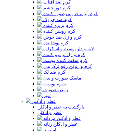
کرم ضد آفتاب
کرم دور چشم
کرم آبرسان و مرطوب کننده
کرم ضد چروک
کرم برنزه کننده
کرم روشن کننده
کرم و ژل ضد جوش
کرم پوشاننده
لایه بردار پوست و اسکراب
کرم و ژل ترمیم کننده
کرم سفت کننده پوست
کرم و روغن رفع ترک بدن
کرم ضد لک
ماسک صورت و بدن
سرم پوست
روغن صورت
تونر
عطر و ادکلن
بازگشت به عطر و ادکلن
عطر و ادکلن
عطر و ادکلن مردانه
عطر و ادکلن زنانه
اسپری