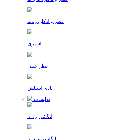
عطر و ادکلن زنانه
اسپری
عطر جیبی
بادی اسپلش
بدلیجات
انگشتر زنانه
انگشتر مردانه