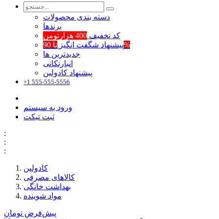
دسته بندی محصولات
برند‌ها
کد تخفیف
400 هزارتومن
تا 90%
پیشنهاد شگفت انگیز
جدیدترین ها
انبارتکانی
پیشنهاد کادولین
+1 555-555-5556
ورود به سیستم
ثبت تیکت
:
:
:
کادولین
کالاهای مصرفی
بهداشت خانگی
مواد شوینده
پیش‌فرض
تومان