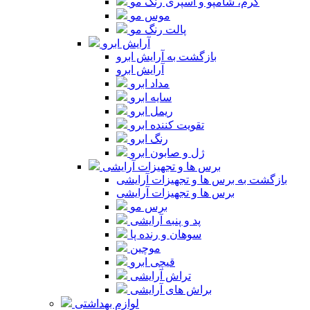
کرم، شامپو و اسپری رنگ مو
موس مو
پالت رنگ مو
آرایش ابرو
بازگشت به آرایش ابرو
آرایش ابرو
مداد ابرو
سایه ابرو
ریمل ابرو
تقویت کننده ابرو
رنگ ابرو
ژل و صابون ابرو
برس ها و تجهیزات آرایشی
بازگشت به برس ها و تجهیزات آرایشی
برس ها و تجهیزات آرایشی
برس مو
پد و پنبه آرایشی
سوهان و رنده پا
موچین
قیچی ابرو
تراش آرایشی
براش های آرایشی
لوازم بهداشتی