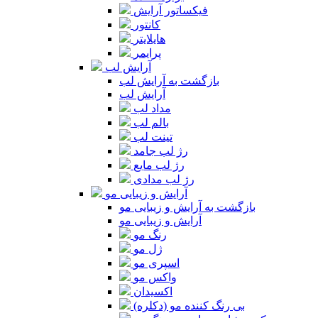
فیکساتور آرایش
کانتور
هایلایتر
پرایمر
آرایش لب
بازگشت به آرایش لب
آرایش لب
مداد لب
بالم لب
تینت لب
رژ لب جامد
رژ لب مایع
رژ لب مدادی
آرایش و زیبایی مو
بازگشت به آرایش و زیبایی مو
آرایش و زیبایی مو
رنگ مو
ژل مو
اسپری مو
واکس مو
اکسیدان
بی رنگ کننده مو (دکلره)