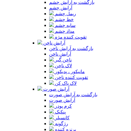
بازگشت به آرایش چشم
آرایش چشم
ریمل چشم
خط چشم
سایه چشم
مداد چشم
تقویت کننده مژه
آرایش ناخن
بازگشت به آرایش ناخن
آرایش ناخن
ناخن گیر
لاک ناخن
مانیکور ، پدیکور
تقویت کننده ناخن
لاک پاک کن
آرایش صورت
بازگشت به آرایش صورت
آرایش صورت
کرم پودر
پنکیک
کانسیلر
رژگونه
برنزه کننده