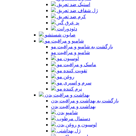
استیک ضد تعریق
ژل شفاف ضد تعریق
کرم ضد تعریق
پد عرق گیر
دئودورانت
صابون شستشو
شامپو و مراقبت مو
بازگشت به شامپو و مراقبت مو
شامپو و مراقبت مو
لوسیون مو
ماسک و مراقبت مو
تقویت کننده مو
روغن مو
سرم و اسپری مو
نرم کننده مو
بهداشت و مراقبت بدن
بازگشت به بهداشت و مراقبت بدن
بهداشت و مراقبت بدن
شامپو بدن
دستمال مرطوب
لوسیون و روغن بدن
ژل بهداشتی