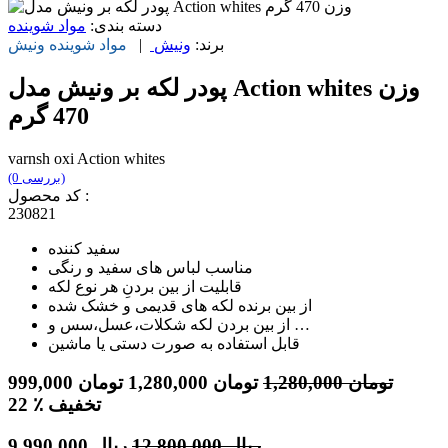
دسته بندی:
مواد شوینده
برند:
ونیش
|
مواد شوینده
ونیش
پودر لکه بر ونیش مدل Action whites وزن
470 گرم
varnsh oxi Action whites
(0 بررسی)
کد محصول :
230821
سفید کننده
مناسب لباس های سفید و رنگی
قابلیت از بین بردنِ هر نوع لکه
از بین برنده لکه های قدیمی و خشک شده
از بین بردن لکه شکلات،عسل،سس و …
قابل استفاده به صورت دستی یا ماشین
تومان
1,280,000
تومان
1,280,000
تومان
999,000
٪ تخفیف
22
ریال
12,800,000
ریال
9,990,000