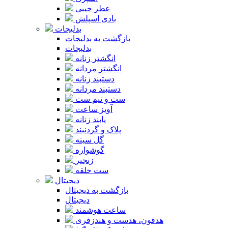
عطر جیبی
بادی اسپلش
بدلیجات
بازگشت به بدلیجات
بدلیجات
انگشتر زنانه
انگشتر مردانه
دستبند زنانه
دستبند مردانه
ست و نیم ست
آویز ساعت
پابند زنانه
پلاک و گردنبند
گل سینه
گوشواره
زنجیر
ست حلقه
دیجیتال
بازگشت به دیجیتال
دیجیتال
ساعت هوشمند
هدفون، هدست و هندزفری