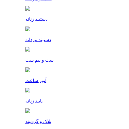
دستبند زنانه
دستبند مردانه
ست و نیم ست
آویز ساعت
پابند زنانه
پلاک و گردنبند