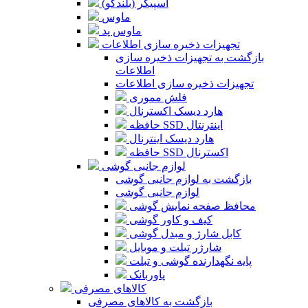
اسپیکر (بلندگو)
ماوس
ماوس پد
تجهیزات ذخیره سازی اطلاعات
بازگشت به تجهیزات ذخیره سازی
اطلاعات
تجهیزات ذخیره سازی اطلاعات
فلش مموری
هارد دیسک اکسترنال
حافظه SSD اینترنتال
هارد دیسک اینترنال
حافظه SSD اکسترنال
لوازم جانبی گوشی
بازگشت به لوازم جانبی گوشی
لوازم جانبی گوشی
محافظ صفحه نمایش گوشی
کیف و کاور گوشی
کابل شارژ و مبدل گوشی
شارژر تبلت و موبایل
پایه نگهدارنده گوشی و تبلت
پاوربانک
کالاهای مصرفی
بازگشت به کالاهای مصرفی