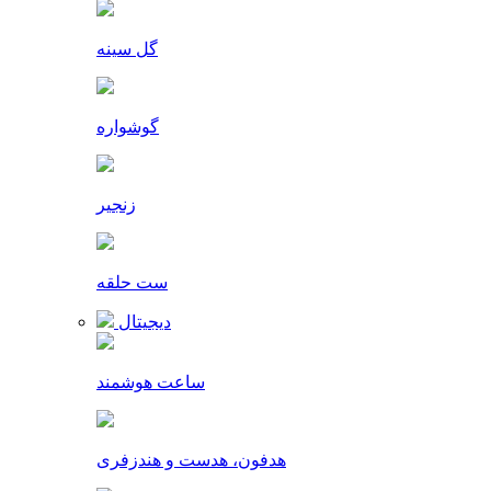
گل سینه
گوشواره
زنجیر
ست حلقه
دیجیتال
ساعت هوشمند
هدفون، هدست و هندزفری