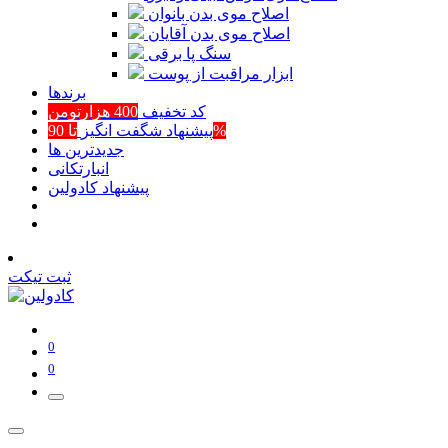
اصلاح موی بدن بانوان
اصلاح موی بدن آقایان
سنگ پا برقی
ابزار مراقبت از پوست
برند‌ها
کد تخفیف
400 هزارتومن
تا 90%
پیشنهاد شگفت انگیز
جدیدترین ها
انبارتکانی
پیشنهاد کادولین
ثبت تیکت
0
0