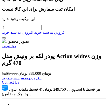
امکان ثبت سفارش برای این کالا نیست
این ترکیب وجود ندارد
افزودن به سبد خرید
افزودن به سبد خرید
مواد شوینده
پودر لکه بر ونیش مدل Action whites وزن
470 گرم
تومان
999,000
تومان
1,280,000
افزودن به سبد سبد خرید
Contact Us
هر قسط با اسنپ‌پِی :
249,750
تومان (4 قسط ماهانه. بدون
سود، چک و ضامن)