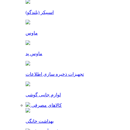
اسپیکر (بلندگو)
ماوس
ماوس پد
تجهیزات ذخیره سازی اطلاعات
لوازم جانبی گوشی
کالاهای مصرفی
بهداشت خانگی