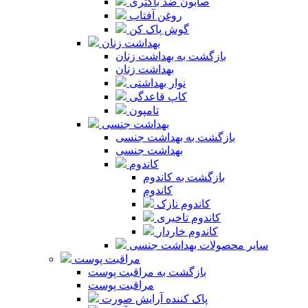
صابون ضد باکتری
روغن آفتاب
گوش پاک کن
بهداشت زنان
بازگشت به بهداشت زنان
بهداشت زنان
نوار بهداشتی
کاپ قاعدگی
تامپون
بهداشت جنسی
بازگشت به بهداشت جنسی
بهداشت جنسی
کاندوم
بازگشت به کاندوم
کاندوم
کاندوم نازک
کاندوم تاخیری
کاندوم خاردار
سایر محصولات بهداشت جنسی
مراقبت پوست
بازگشت به مراقبت پوست
مراقبت پوست
پاک کننده آرایش صورت