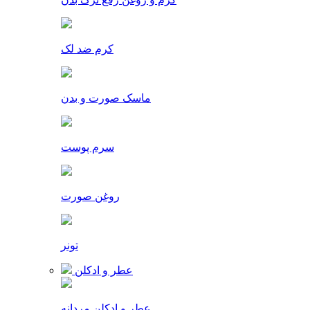
کرم ضد لک
ماسک صورت و بدن
سرم پوست
روغن صورت
تونر
عطر و ادکلن
عطر و ادکلن مردانه