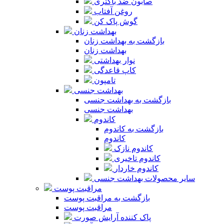
صابون ضد باکتری
روغن آفتاب
گوش پاک کن
بهداشت زنان
بازگشت به بهداشت زنان
بهداشت زنان
نوار بهداشتی
کاپ قاعدگی
تامپون
بهداشت جنسی
بازگشت به بهداشت جنسی
بهداشت جنسی
کاندوم
بازگشت به کاندوم
کاندوم
کاندوم نازک
کاندوم تاخیری
کاندوم خاردار
سایر محصولات بهداشت جنسی
مراقبت پوست
بازگشت به مراقبت پوست
مراقبت پوست
پاک کننده آرایش صورت