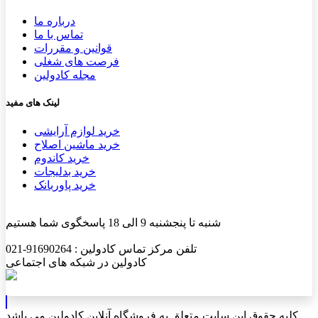
درباره ما
تماس با ما
قوانین و مقررات
فرصت های شغلی
مجله کادولین
لینک های مفید
خرید لوازم آرایشی
خرید ماشین اصلاح
خرید کاندوم
خرید بدلیجات
خرید پاوربانک
شنبه تا پنجشنبه 9 الی 18 پاسخگوی شما هستیم
تلفن مرکز تماس کادولین : 91690264-021
کادولین در شبکه های اجتماعی
کلیه حقوق این سایت متعلق به فروشگاه آنلاین کادولین می باشد.