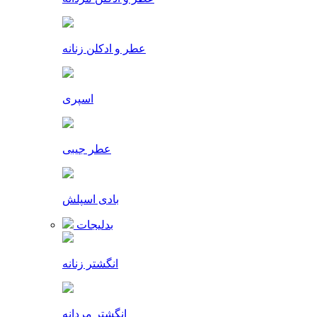
عطر و ادکلن زنانه
اسپری
عطر جیبی
بادی اسپلش
بدلیجات
انگشتر زنانه
انگشتر مردانه