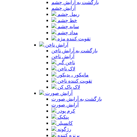
بازگشت به آرایش چشم
آرایش چشم
ریمل چشم
خط چشم
سایه چشم
مداد چشم
تقویت کننده مژه
آرایش ناخن
بازگشت به آرایش ناخن
آرایش ناخن
ناخن گیر
لاک ناخن
مانیکور ، پدیکور
تقویت کننده ناخن
لاک پاک کن
آرایش صورت
بازگشت به آرایش صورت
آرایش صورت
کرم پودر
پنکیک
کانسیلر
رژگونه
برنزه کننده