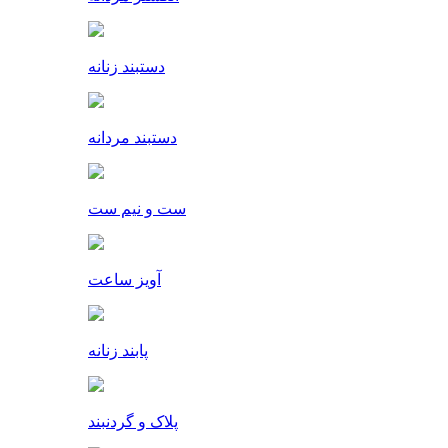
دستبند زنانه
دستبند مردانه
ست و نیم ست
آویز ساعت
پابند زنانه
پلاک و گردنبند