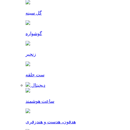
گل سینه
گوشواره
زنجیر
ست حلقه
دیجیتال
ساعت هوشمند
هدفون، هدست و هندزفری