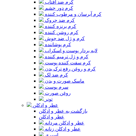
کرم ضد آفتاب
کرم دور چشم
کرم آبرسان و مرطوب کننده
کرم ضد چروک
کرم برنزه کننده
کرم روشن کننده
کرم و ژل ضد جوش
کرم پوشاننده
لایه بردار پوست و اسکراب
کرم و ژل ترمیم کننده
کرم سفت کننده پوست
کرم و روغن رفع ترک بدن
کرم ضد لک
ماسک صورت و بدن
سرم پوست
روغن صورت
تونر
عطر و ادکلن
بازگشت به عطر و ادکلن
عطر و ادکلن
عطر و ادکلن مردانه
عطر و ادکلن زنانه
اسپری