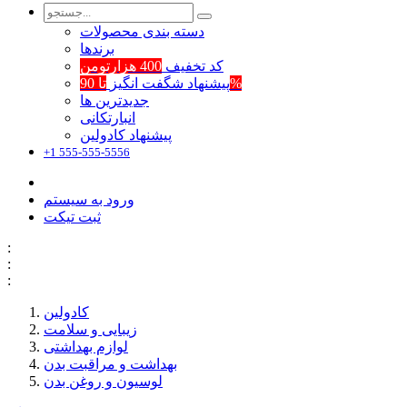
دسته بندی محصولات
برند‌ها
کد تخفیف
400 هزارتومن
تا 90%
پیشنهاد شگفت انگیز
جدیدترین ها
انبارتکانی
پیشنهاد کادولین
+1 555-555-5556
ورود به سیستم
ثبت تیکت
:
:
:
کادولین
زیبایی و سلامت
لوازم بهداشتی
بهداشت و مراقبت بدن
لوسیون و روغن بدن