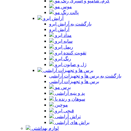
کرم، شامپو و اسپری رنگ مو
موس مو
پالت رنگ مو
آرایش ابرو
بازگشت به آرایش ابرو
آرایش ابرو
مداد ابرو
سایه ابرو
ریمل ابرو
تقویت کننده ابرو
رنگ ابرو
ژل و صابون ابرو
برس ها و تجهیزات آرایشی
بازگشت به برس ها و تجهیزات آرایشی
برس ها و تجهیزات آرایشی
برس مو
پد و پنبه آرایشی
سوهان و رنده پا
موچین
قیچی ابرو
تراش آرایشی
براش های آرایشی
لوازم بهداشتی