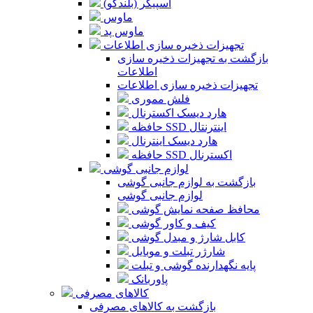
اسپیکر (بلندگو)
ماوس
ماوس پد
تجهیزات ذخیره سازی اطلاعات
بازگشت به تجهیزات ذخیره سازی
اطلاعات
تجهیزات ذخیره سازی اطلاعات
فلش مموری
هارد دیسک اکسترنال
حافظه SSD اینترنتال
هارد دیسک اینترنال
حافظه SSD اکسترنال
لوازم جانبی گوشی
بازگشت به لوازم جانبی گوشی
لوازم جانبی گوشی
محافظ صفحه نمایش گوشی
کیف و کاور گوشی
کابل شارژ و مبدل گوشی
شارژر تبلت و موبایل
پایه نگهدارنده گوشی و تبلت
پاوربانک
کالاهای مصرفی
بازگشت به کالاهای مصرفی