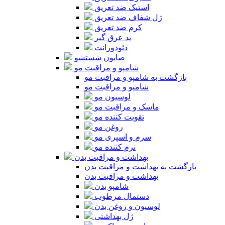
استیک ضد تعریق
ژل شفاف ضد تعریق
کرم ضد تعریق
پد عرق گیر
دئودورانت
صابون شستشو
شامپو و مراقبت مو
بازگشت به شامپو و مراقبت مو
شامپو و مراقبت مو
لوسیون مو
ماسک و مراقبت مو
تقویت کننده مو
روغن مو
سرم و اسپری مو
نرم کننده مو
بهداشت و مراقبت بدن
بازگشت به بهداشت و مراقبت بدن
بهداشت و مراقبت بدن
شامپو بدن
دستمال مرطوب
لوسیون و روغن بدن
ژل بهداشتی