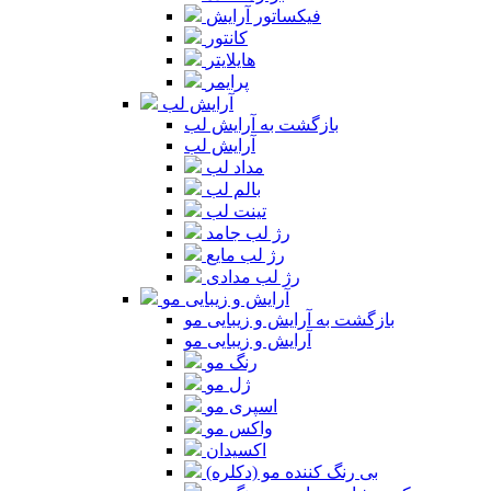
فیکساتور آرایش
کانتور
هایلایتر
پرایمر
آرایش لب
بازگشت به آرایش لب
آرایش لب
مداد لب
بالم لب
تینت لب
رژ لب جامد
رژ لب مایع
رژ لب مدادی
آرایش و زیبایی مو
بازگشت به آرایش و زیبایی مو
آرایش و زیبایی مو
رنگ مو
ژل مو
اسپری مو
واکس مو
اکسیدان
بی رنگ کننده مو (دکلره)