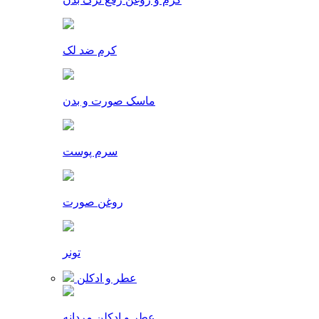
کرم ضد لک
ماسک صورت و بدن
سرم پوست
روغن صورت
تونر
عطر و ادکلن
عطر و ادکلن مردانه