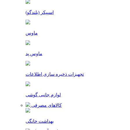
اسپیکر (بلندگو)
ماوس
ماوس پد
تجهیزات ذخیره سازی اطلاعات
لوازم جانبی گوشی
کالاهای مصرفی
بهداشت خانگی