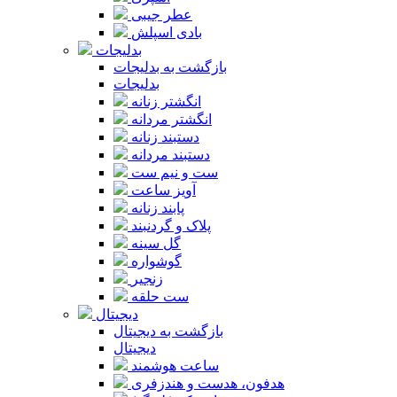
عطر جیبی
بادی اسپلش
بدلیجات
بازگشت به بدلیجات
بدلیجات
انگشتر زنانه
انگشتر مردانه
دستبند زنانه
دستبند مردانه
ست و نیم ست
آویز ساعت
پابند زنانه
پلاک و گردنبند
گل سینه
گوشواره
زنجیر
ست حلقه
دیجیتال
بازگشت به دیجیتال
دیجیتال
ساعت هوشمند
هدفون، هدست و هندزفری