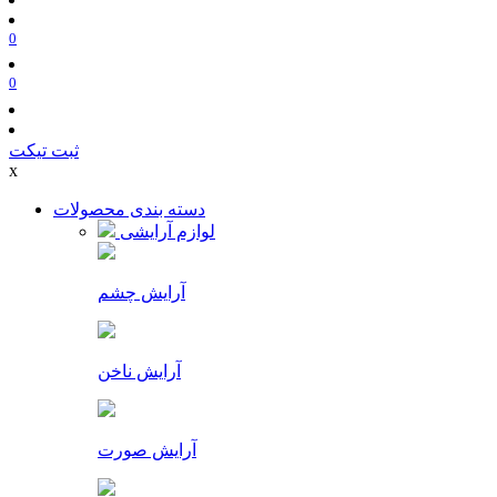
0
0
ثبت تیکت
x
دسته بندی محصولات
لوازم آرایشی
آرایش چشم
آرایش ناخن
آرایش صورت