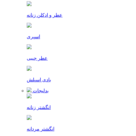
عطر و ادکلن زنانه
اسپری
عطر جیبی
بادی اسپلش
بدلیجات
انگشتر زنانه
انگشتر مردانه