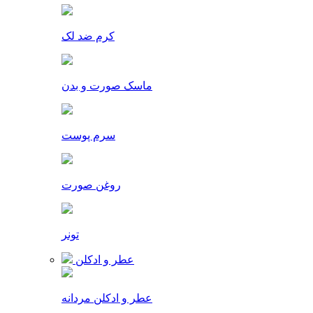
کرم ضد لک
ماسک صورت و بدن
سرم پوست
روغن صورت
تونر
عطر و ادکلن
عطر و ادکلن مردانه