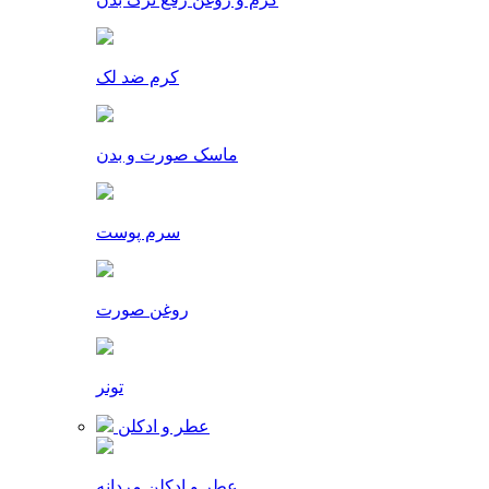
کرم ضد لک
ماسک صورت و بدن
سرم پوست
روغن صورت
تونر
عطر و ادکلن
عطر و ادکلن مردانه