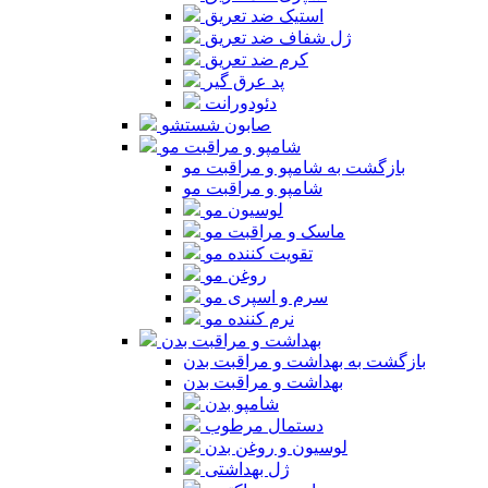
استیک ضد تعریق
ژل شفاف ضد تعریق
کرم ضد تعریق
پد عرق گیر
دئودورانت
صابون شستشو
شامپو و مراقبت مو
بازگشت به شامپو و مراقبت مو
شامپو و مراقبت مو
لوسیون مو
ماسک و مراقبت مو
تقویت کننده مو
روغن مو
سرم و اسپری مو
نرم کننده مو
بهداشت و مراقبت بدن
بازگشت به بهداشت و مراقبت بدن
بهداشت و مراقبت بدن
شامپو بدن
دستمال مرطوب
لوسیون و روغن بدن
ژل بهداشتی