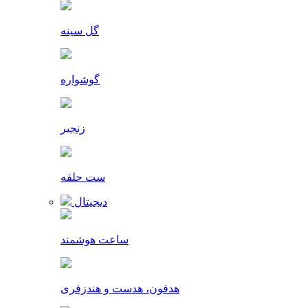
گل سینه
گوشواره
زنجیر
ست حلقه
دیجیتال
ساعت هوشمند
هدفون، هدست و هندزفری