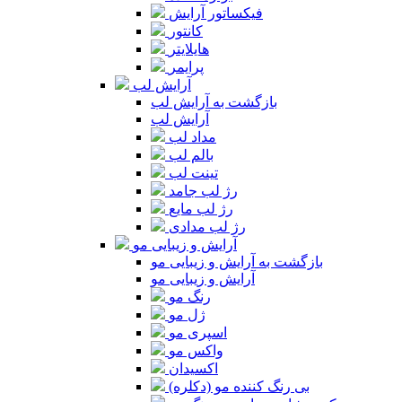
فیکساتور آرایش
کانتور
هایلایتر
پرایمر
آرایش لب
بازگشت به آرایش لب
آرایش لب
مداد لب
بالم لب
تینت لب
رژ لب جامد
رژ لب مایع
رژ لب مدادی
آرایش و زیبایی مو
بازگشت به آرایش و زیبایی مو
آرایش و زیبایی مو
رنگ مو
ژل مو
اسپری مو
واکس مو
اکسیدان
بی رنگ کننده مو (دکلره)