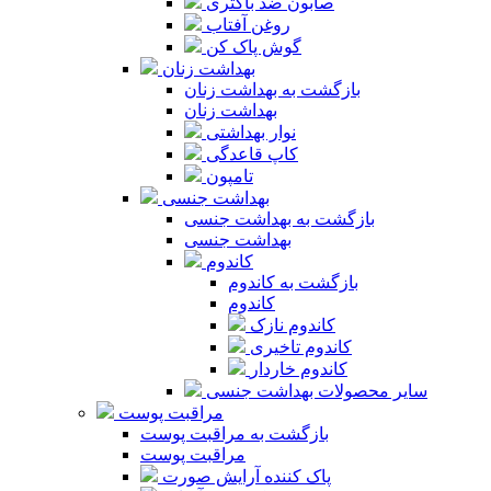
صابون ضد باکتری
روغن آفتاب
گوش پاک کن
بهداشت زنان
بازگشت به بهداشت زنان
بهداشت زنان
نوار بهداشتی
کاپ قاعدگی
تامپون
بهداشت جنسی
بازگشت به بهداشت جنسی
بهداشت جنسی
کاندوم
بازگشت به کاندوم
کاندوم
کاندوم نازک
کاندوم تاخیری
کاندوم خاردار
سایر محصولات بهداشت جنسی
مراقبت پوست
بازگشت به مراقبت پوست
مراقبت پوست
پاک کننده آرایش صورت