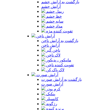
بازگشت به آرایش چشم
آرایش چشم
ریمل چشم
خط چشم
سایه چشم
مداد چشم
تقویت کننده مژه
آرایش ناخن
بازگشت به آرایش ناخن
آرایش ناخن
ناخن گیر
لاک ناخن
مانیکور ، پدیکور
تقویت کننده ناخن
لاک پاک کن
آرایش صورت
بازگشت به آرایش صورت
آرایش صورت
کرم پودر
پنکیک
کانسیلر
رژگونه
برنزه کننده