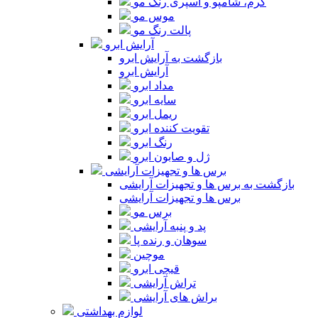
کرم، شامپو و اسپری رنگ مو
موس مو
پالت رنگ مو
آرایش ابرو
بازگشت به آرایش ابرو
آرایش ابرو
مداد ابرو
سایه ابرو
ریمل ابرو
تقویت کننده ابرو
رنگ ابرو
ژل و صابون ابرو
برس ها و تجهیزات آرایشی
بازگشت به برس ها و تجهیزات آرایشی
برس ها و تجهیزات آرایشی
برس مو
پد و پنبه آرایشی
سوهان و رنده پا
موچین
قیچی ابرو
تراش آرایشی
براش های آرایشی
لوازم بهداشتی