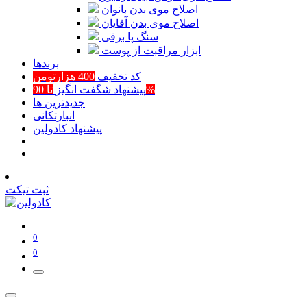
اصلاح موی بدن بانوان
اصلاح موی بدن آقایان
سنگ پا برقی
ابزار مراقبت از پوست
برند‌ها
کد تخفیف
400 هزارتومن
تا 90%
پیشنهاد شگفت انگیز
جدیدترین ها
انبارتکانی
پیشنهاد کادولین
ثبت تیکت
0
0