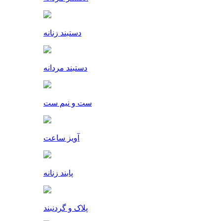
دستبند زنانه
دستبند مردانه
ست و نیم ست
آویز ساعت
پابند زنانه
پلاک و گردنبند