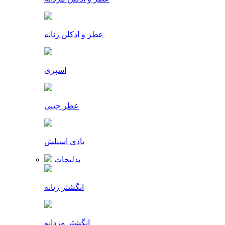
عطر و ادکلن زنانه
اسپری
عطر جیبی
بادی اسپلش
بدلیجات
انگشتر زنانه
انگشتر مردانه