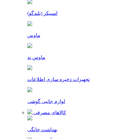
اسپیکر (بلندگو)
ماوس
ماوس پد
تجهیزات ذخیره سازی اطلاعات
لوازم جانبی گوشی
کالاهای مصرفی
بهداشت خانگی