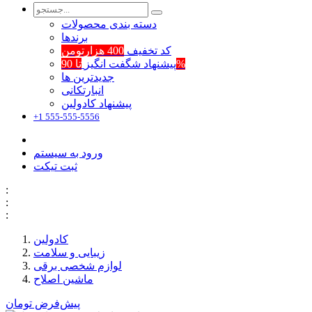
دسته بندی محصولات
برند‌ها
کد تخفیف
400 هزارتومن
تا 90%
پیشنهاد شگفت انگیز
جدیدترین ها
انبارتکانی
پیشنهاد کادولین
+1 555-555-5556
ورود به سیستم
ثبت تیکت
:
:
:
کادولین
زیبایی و سلامت
لوازم شخصی برقی
ماشین اصلاح
پیش‌فرض
تومان