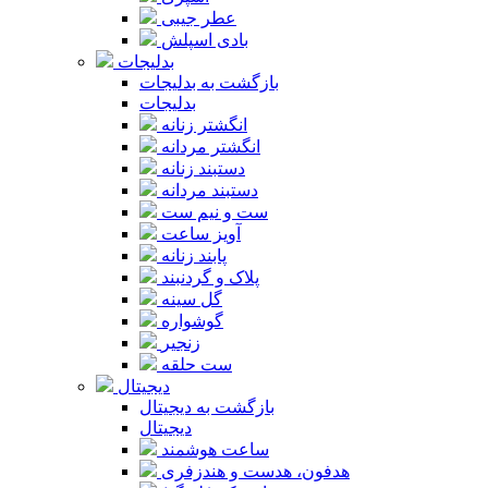
عطر جیبی
بادی اسپلش
بدلیجات
بازگشت به بدلیجات
بدلیجات
انگشتر زنانه
انگشتر مردانه
دستبند زنانه
دستبند مردانه
ست و نیم ست
آویز ساعت
پابند زنانه
پلاک و گردنبند
گل سینه
گوشواره
زنجیر
ست حلقه
دیجیتال
بازگشت به دیجیتال
دیجیتال
ساعت هوشمند
هدفون، هدست و هندزفری