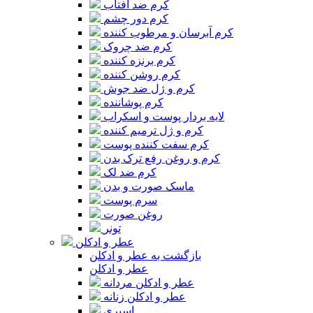
کرم ضد آفتاب
کرم دور چشم
کرم آبرسان و مرطوب کننده
کرم ضد چروک
کرم برنزه کننده
کرم روشن کننده
کرم و ژل ضد جوش
کرم پوشاننده
لایه بردار پوست و اسکراب
کرم و ژل ترمیم کننده
کرم سفت کننده پوست
کرم و روغن رفع ترک بدن
کرم ضد لک
ماسک صورت و بدن
سرم پوست
روغن صورت
تونر
عطر و ادکلن
بازگشت به عطر و ادکلن
عطر و ادکلن
عطر و ادکلن مردانه
عطر و ادکلن زنانه
اسپری