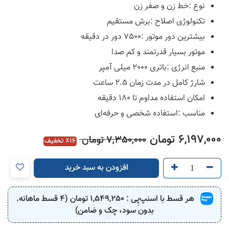
نوع :خط زن و صفر زن
تکنولوژی اصلاح :برش مستقیم
بیشترین دور موتور :7500 دور در دقیقه
موتور بسیار قدرتمند و کم صدا
منبع انرژی :باتری 2000 میلی آمپر
شارژ کامل در مدت زمان 2.5 ساعت
امکان استفاده مداوم تا 180 دقیقه
مناسب :استفاده شخصی و حرفه‌ای
6,197,000
تومان
7,350,000
تومان
16
٪ تخفیف
افزودن به سبد خرید
هر قسط با اسنپ‌پِی :
1,549,250
تومان (4 قسط ماهانه.
بدون سود، چک و ضامن)