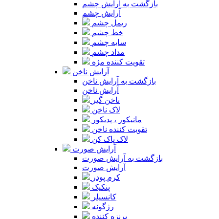
بازگشت به آرایش چشم
آرایش چشم
ریمل چشم
خط چشم
سایه چشم
مداد چشم
تقویت کننده مژه
آرایش ناخن
بازگشت به آرایش ناخن
آرایش ناخن
ناخن گیر
لاک ناخن
مانیکور ، پدیکور
تقویت کننده ناخن
لاک پاک کن
آرایش صورت
بازگشت به آرایش صورت
آرایش صورت
کرم پودر
پنکیک
کانسیلر
رژگونه
برنزه کننده