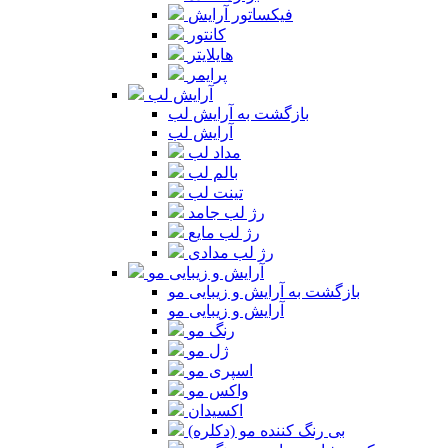
فیکساتور آرایش
کانتور
هایلایتر
پرایمر
آرایش لب
بازگشت به آرایش لب
آرایش لب
مداد لب
بالم لب
تینت لب
رژ لب جامد
رژ لب مایع
رژ لب مدادی
آرایش و زیبایی مو
بازگشت به آرایش و زیبایی مو
آرایش و زیبایی مو
رنگ مو
ژل مو
اسپری مو
واکس مو
اکسیدان
بی رنگ کننده مو (دکلره)