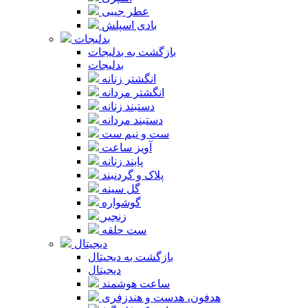
عطر جیبی
بادی اسپلش
بدلیجات
بازگشت به بدلیجات
بدلیجات
انگشتر زنانه
انگشتر مردانه
دستبند زنانه
دستبند مردانه
ست و نیم ست
آویز ساعت
پابند زنانه
پلاک و گردنبند
گل سینه
گوشواره
زنجیر
ست حلقه
دیجیتال
بازگشت به دیجیتال
دیجیتال
ساعت هوشمند
هدفون، هدست و هندزفری