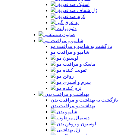
استیک ضد تعریق
ژل شفاف ضد تعریق
کرم ضد تعریق
پد عرق گیر
دئودورانت
صابون شستشو
شامپو و مراقبت مو
بازگشت به شامپو و مراقبت مو
شامپو و مراقبت مو
لوسیون مو
ماسک و مراقبت مو
تقویت کننده مو
روغن مو
سرم و اسپری مو
نرم کننده مو
بهداشت و مراقبت بدن
بازگشت به بهداشت و مراقبت بدن
بهداشت و مراقبت بدن
شامپو بدن
دستمال مرطوب
لوسیون و روغن بدن
ژل بهداشتی