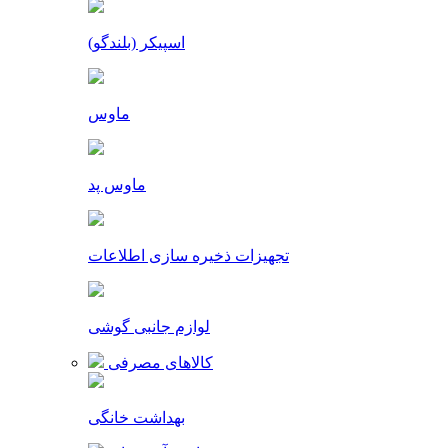
اسپیکر (بلندگو)
ماوس
ماوس پد
تجهیزات ذخیره سازی اطلاعات
لوازم جانبی گوشی
کالاهای مصرفی
بهداشت خانگی