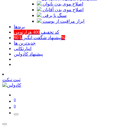
اصلاح موی بدن بانوان
اصلاح موی بدن آقایان
سنگ پا برقی
ابزار مراقبت از پوست
برند‌ها
کد تخفیف
400 هزارتومن
تا 90%
پیشنهاد شگفت انگیز
جدیدترین ها
انبارتکانی
پیشنهاد کادولین
ثبت تیکت
0
0