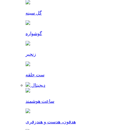
گل سینه
گوشواره
زنجیر
ست حلقه
دیجیتال
ساعت هوشمند
هدفون، هدست و هندزفری