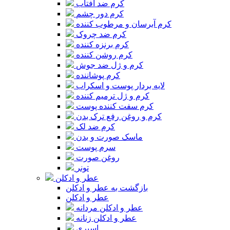
کرم ضد آفتاب
کرم دور چشم
کرم آبرسان و مرطوب کننده
کرم ضد چروک
کرم برنزه کننده
کرم روشن کننده
کرم و ژل ضد جوش
کرم پوشاننده
لایه بردار پوست و اسکراب
کرم و ژل ترمیم کننده
کرم سفت کننده پوست
کرم و روغن رفع ترک بدن
کرم ضد لک
ماسک صورت و بدن
سرم پوست
روغن صورت
تونر
عطر و ادکلن
بازگشت به عطر و ادکلن
عطر و ادکلن
عطر و ادکلن مردانه
عطر و ادکلن زنانه
اسپری