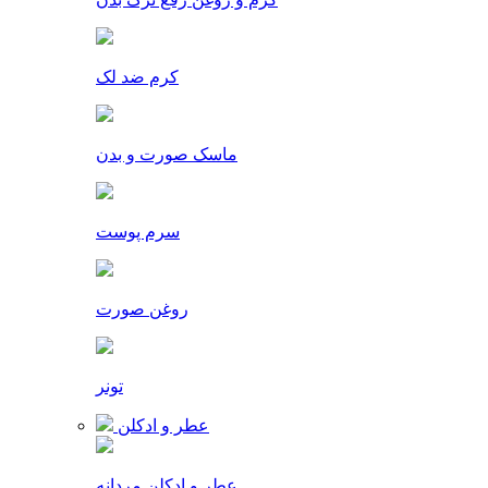
کرم ضد لک
ماسک صورت و بدن
سرم پوست
روغن صورت
تونر
عطر و ادکلن
عطر و ادکلن مردانه