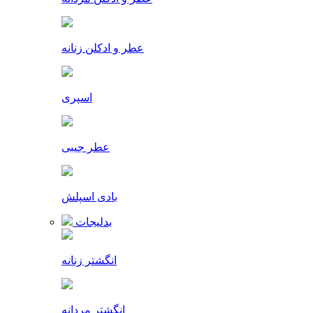
عطر و ادکلن زنانه
اسپری
عطر جیبی
بادی اسپلش
بدلیجات
انگشتر زنانه
انگشتر مردانه