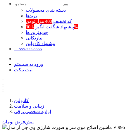
دسته بندی محصولات
برند‌ها
کد تخفیف
400 هزارتومن
تا 90%
پیشنهاد شگفت انگیز
جدیدترین ها
انبارتکانی
پیشنهاد کادولین
+1 555-555-5556
ورود به سیستم
ثبت تیکت
:
:
:
کادولین
زیبایی و سلامت
لوازم شخصی برقی
پیش‌فرض
تومان