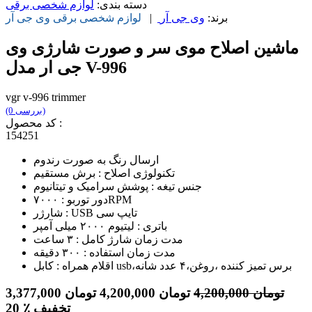
دسته بندی:
لوازم شخصی برقی
برند:
وی جی آر
|
لوازم شخصی برقی
وی جی آر
ماشین اصلاح موی سر و صورت شارژی وی
جی ار مدل V-996
vgr v-996 trimmer
(0 بررسی)
کد محصول :
154251
ارسال رنگ به صورت رندوم
تکنولوژی اصلاح : برش مستقیم
جنس تیغه : پوشش سرامیک و تیتانیوم
دور توربو : ۷۰۰۰RPM
شارژر : USB تایپ سی
باتری : لیتیوم ۲۰۰۰ میلی آمپر
مدت زمان شارژ کامل : ۳ ساعت
مدت زمان استفاده : ۳۰۰ دقیقه
اقلام همراه : کابل usb،برس تمیز کننده ،روغن،۴ عدد شانه
تومان
4,200,000
تومان
4,200,000
تومان
3,377,000
٪ تخفیف
20