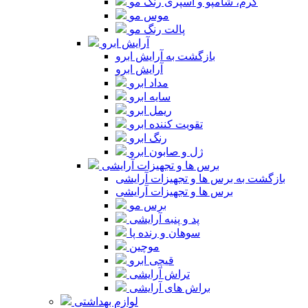
کرم، شامپو و اسپری رنگ مو
موس مو
پالت رنگ مو
آرایش ابرو
بازگشت به آرایش ابرو
آرایش ابرو
مداد ابرو
سایه ابرو
ریمل ابرو
تقویت کننده ابرو
رنگ ابرو
ژل و صابون ابرو
برس ها و تجهیزات آرایشی
بازگشت به برس ها و تجهیزات آرایشی
برس ها و تجهیزات آرایشی
برس مو
پد و پنبه آرایشی
سوهان و رنده پا
موچین
قیچی ابرو
تراش آرایشی
براش های آرایشی
لوازم بهداشتی