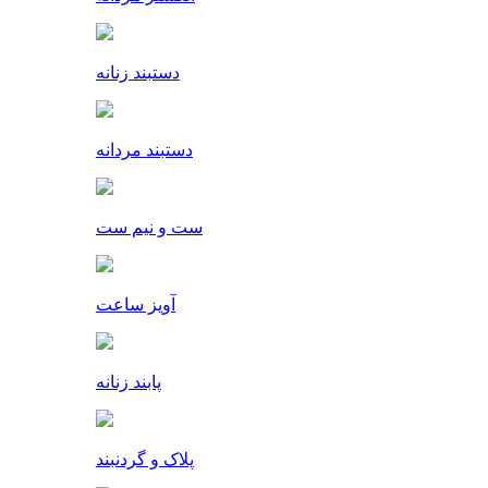
دستبند زنانه
دستبند مردانه
ست و نیم ست
آویز ساعت
پابند زنانه
پلاک و گردنبند