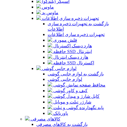
اسپیکر (بلندگو)
ماوس
ماوس پد
تجهیزات ذخیره سازی اطلاعات
بازگشت به تجهیزات ذخیره سازی
اطلاعات
تجهیزات ذخیره سازی اطلاعات
فلش مموری
هارد دیسک اکسترنال
حافظه SSD اینترنتال
هارد دیسک اینترنال
حافظه SSD اکسترنال
لوازم جانبی گوشی
بازگشت به لوازم جانبی گوشی
لوازم جانبی گوشی
محافظ صفحه نمایش گوشی
کیف و کاور گوشی
کابل شارژ و مبدل گوشی
شارژر تبلت و موبایل
پایه نگهدارنده گوشی و تبلت
پاوربانک
کالاهای مصرفی
بازگشت به کالاهای مصرفی