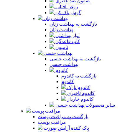
صابون ضد باکتری
روغن آفتاب
گوش پاک کن
بهداشت زنان
بازگشت به بهداشت زنان
بهداشت زنان
نوار بهداشتی
کاپ قاعدگی
تامپون
بهداشت جنسی
بازگشت به بهداشت جنسی
بهداشت جنسی
کاندوم
بازگشت به کاندوم
کاندوم
کاندوم نازک
کاندوم تاخیری
کاندوم خاردار
سایر محصولات بهداشت جنسی
مراقبت پوست
بازگشت به مراقبت پوست
مراقبت پوست
پاک کننده آرایش صورت