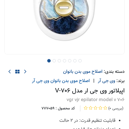
دسته بندی:
اصلاح موی بدن بانوان
برند:
وی جی آر
|
اصلاح موی بدن بانوان
وی جی آر
اپیلاتور وی جی ار مدل V-706
vgr vjr epilator model v 706
(0 بررسی)
کد محصول :
777059
قابلیت تنظیم قدرت: در 2 حالت