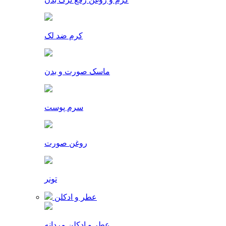
کرم ضد لک
ماسک صورت و بدن
سرم پوست
روغن صورت
تونر
عطر و ادکلن
عطر و ادکلن مردانه