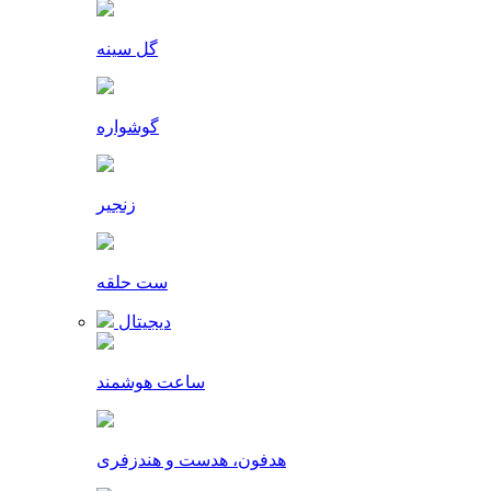
گل سینه
گوشواره
زنجیر
ست حلقه
دیجیتال
ساعت هوشمند
هدفون، هدست و هندزفری