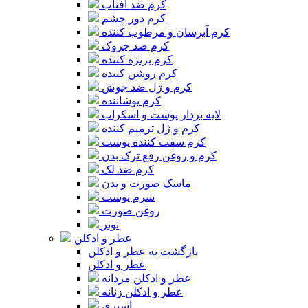
کرم ضد آفتاب
کرم دور چشم
کرم آبرسان و مرطوب کننده
کرم ضد چروک
کرم برنزه کننده
کرم روشن کننده
کرم و ژل ضد جوش
کرم پوشاننده
لایه بردار پوست و اسکراب
کرم و ژل ترمیم کننده
کرم سفت کننده پوست
کرم و روغن رفع ترک بدن
کرم ضد لک
ماسک صورت و بدن
سرم پوست
روغن صورت
تونر
عطر و ادکلن
بازگشت به عطر و ادکلن
عطر و ادکلن
عطر و ادکلن مردانه
عطر و ادکلن زنانه
اسپری