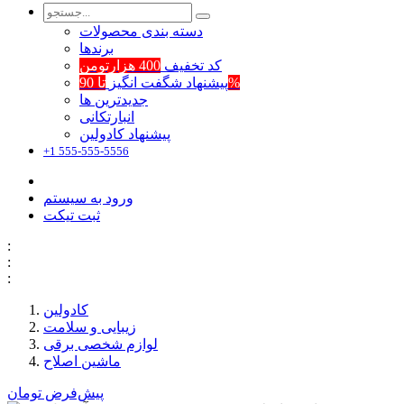
دسته بندی محصولات
برند‌ها
کد تخفیف
400 هزارتومن
تا 90%
پیشنهاد شگفت انگیز
جدیدترین ها
انبارتکانی
پیشنهاد کادولین
+1 555-555-5556
ورود به سیستم
ثبت تیکت
:
:
:
کادولین
زیبایی و سلامت
لوازم شخصی برقی
ماشین اصلاح
پیش‌فرض
تومان