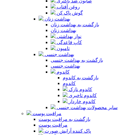
صابون ضد باکتری
روغن آفتاب
گوش پاک کن
بهداشت زنان
بازگشت به بهداشت زنان
بهداشت زنان
نوار بهداشتی
کاپ قاعدگی
تامپون
بهداشت جنسی
بازگشت به بهداشت جنسی
بهداشت جنسی
کاندوم
بازگشت به کاندوم
کاندوم
کاندوم نازک
کاندوم تاخیری
کاندوم خاردار
سایر محصولات بهداشت جنسی
مراقبت پوست
بازگشت به مراقبت پوست
مراقبت پوست
پاک کننده آرایش صورت