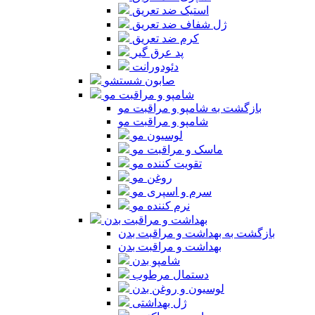
استیک ضد تعریق
ژل شفاف ضد تعریق
کرم ضد تعریق
پد عرق گیر
دئودورانت
صابون شستشو
شامپو و مراقبت مو
بازگشت به شامپو و مراقبت مو
شامپو و مراقبت مو
لوسیون مو
ماسک و مراقبت مو
تقویت کننده مو
روغن مو
سرم و اسپری مو
نرم کننده مو
بهداشت و مراقبت بدن
بازگشت به بهداشت و مراقبت بدن
بهداشت و مراقبت بدن
شامپو بدن
دستمال مرطوب
لوسیون و روغن بدن
ژل بهداشتی