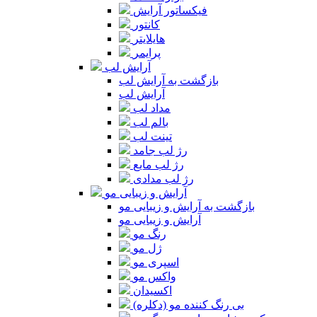
فیکساتور آرایش
کانتور
هایلایتر
پرایمر
آرایش لب
بازگشت به آرایش لب
آرایش لب
مداد لب
بالم لب
تینت لب
رژ لب جامد
رژ لب مایع
رژ لب مدادی
آرایش و زیبایی مو
بازگشت به آرایش و زیبایی مو
آرایش و زیبایی مو
رنگ مو
ژل مو
اسپری مو
واکس مو
اکسیدان
بی رنگ کننده مو (دکلره)