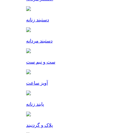
دستبند زنانه
دستبند مردانه
ست و نیم ست
آویز ساعت
پابند زنانه
پلاک و گردنبند