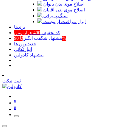
اصلاح موی بدن بانوان
اصلاح موی بدن آقایان
سنگ پا برقی
ابزار مراقبت از پوست
برند‌ها
کد تخفیف
400 هزارتومن
تا 90%
پیشنهاد شگفت انگیز
جدیدترین ها
انبارتکانی
پیشنهاد کادولین
ثبت تیکت
0
0