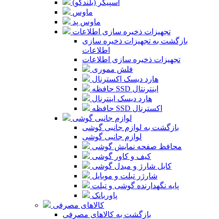
اسپیکر (بلندگو)
ماوس
ماوس پد
تجهیزات ذخیره سازی اطلاعات
بازگشت به تجهیزات ذخیره سازی
اطلاعات
تجهیزات ذخیره سازی اطلاعات
فلش مموری
هارد دیسک اکسترنال
حافظه SSD اینترنتال
هارد دیسک اینترنال
حافظه SSD اکسترنال
لوازم جانبی گوشی
بازگشت به لوازم جانبی گوشی
لوازم جانبی گوشی
محافظ صفحه نمایش گوشی
کیف و کاور گوشی
کابل شارژ و مبدل گوشی
شارژر تبلت و موبایل
پایه نگهدارنده گوشی و تبلت
پاوربانک
کالاهای مصرفی
بازگشت به کالاهای مصرفی