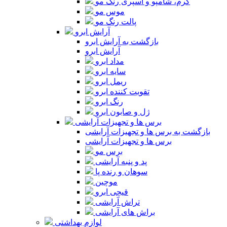
کرم، شامپو و اسپری رنگ مو
موس مو
پالت رنگ مو
آرایش ابرو
بازگشت به آرایش ابرو
آرایش ابرو
مداد ابرو
سایه ابرو
ریمل ابرو
تقویت کننده ابرو
رنگ ابرو
ژل و صابون ابرو
برس ها و تجهیزات آرایشی
بازگشت به برس ها و تجهیزات آرایشی
برس ها و تجهیزات آرایشی
برس مو
پد و پنبه آرایشی
سوهان و رنده پا
موچین
قیچی ابرو
تراش آرایشی
براش های آرایشی
لوازم بهداشتی