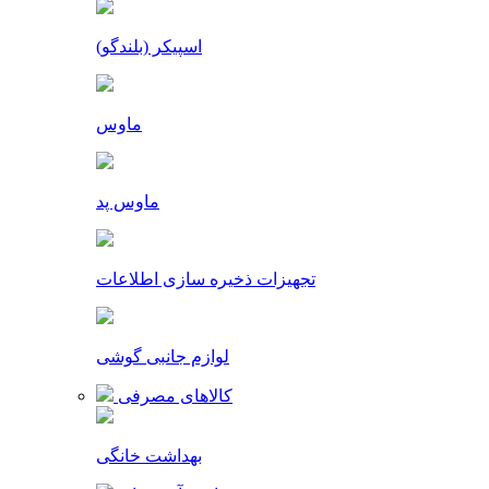
اسپیکر (بلندگو)
ماوس
ماوس پد
تجهیزات ذخیره سازی اطلاعات
لوازم جانبی گوشی
کالاهای مصرفی
بهداشت خانگی