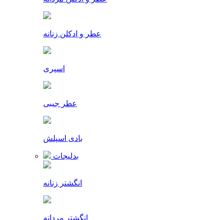
عطر و ادکلن زنانه
اسپری
عطر جیبی
بادی اسپلش
بدلیجات
انگشتر زنانه
انگشتر مردانه