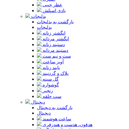
عطر جیبی
بادی اسپلش
بدلیجات
بازگشت به بدلیجات
بدلیجات
انگشتر زنانه
انگشتر مردانه
دستبند زنانه
دستبند مردانه
ست و نیم ست
آویز ساعت
پابند زنانه
پلاک و گردنبند
گل سینه
گوشواره
زنجیر
ست حلقه
دیجیتال
بازگشت به دیجیتال
دیجیتال
ساعت هوشمند
هدفون، هدست و هندزفری