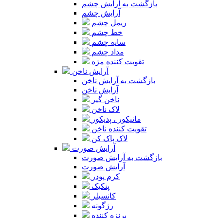
بازگشت به آرایش چشم
آرایش چشم
ریمل چشم
خط چشم
سایه چشم
مداد چشم
تقویت کننده مژه
آرایش ناخن
بازگشت به آرایش ناخن
آرایش ناخن
ناخن گیر
لاک ناخن
مانیکور ، پدیکور
تقویت کننده ناخن
لاک پاک کن
آرایش صورت
بازگشت به آرایش صورت
آرایش صورت
کرم پودر
پنکیک
کانسیلر
رژگونه
برنزه کننده