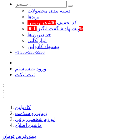
دسته بندی محصولات
برند‌ها
کد تخفیف
400 هزارتومن
تا 90%
پیشنهاد شگفت انگیز
جدیدترین ها
انبارتکانی
پیشنهاد کادولین
+1 555-555-5556
ورود به سیستم
ثبت تیکت
:
:
:
کادولین
زیبایی و سلامت
لوازم شخصی برقی
ماشین اصلاح
پیش‌فرض
تومان