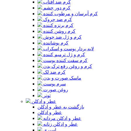
کرم ضد آفتاب
کرم دور چشم
کرم آبرسان و مرطوب کننده
کرم ضد چروک
کرم برنزه کننده
کرم روشن کننده
کرم و ژل ضد جوش
کرم پوشاننده
لایه بردار پوست و اسکراب
کرم و ژل ترمیم کننده
کرم سفت کننده پوست
کرم و روغن رفع ترک بدن
کرم ضد لک
ماسک صورت و بدن
سرم پوست
روغن صورت
تونر
عطر و ادکلن
بازگشت به عطر و ادکلن
عطر و ادکلن
عطر و ادکلن مردانه
عطر و ادکلن زنانه
اسپری