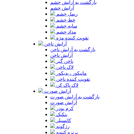
بازگشت به آرایش چشم
آرایش چشم
ریمل چشم
خط چشم
سایه چشم
مداد چشم
تقویت کننده مژه
آرایش ناخن
بازگشت به آرایش ناخن
آرایش ناخن
ناخن گیر
لاک ناخن
مانیکور ، پدیکور
تقویت کننده ناخن
لاک پاک کن
آرایش صورت
بازگشت به آرایش صورت
آرایش صورت
کرم پودر
پنکیک
کانسیلر
رژگونه
برنزه کننده