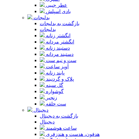
عطر جیبی
بادی اسپلش
بدلیجات
بازگشت به بدلیجات
بدلیجات
انگشتر زنانه
انگشتر مردانه
دستبند زنانه
دستبند مردانه
ست و نیم ست
آویز ساعت
پابند زنانه
پلاک و گردنبند
گل سینه
گوشواره
زنجیر
ست حلقه
دیجیتال
بازگشت به دیجیتال
دیجیتال
ساعت هوشمند
هدفون، هدست و هندزفری