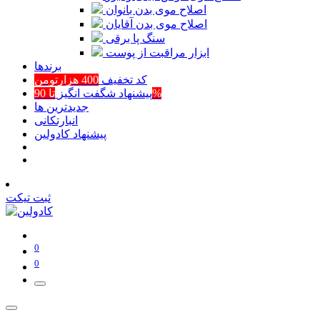
اصلاح موی بدن بانوان
اصلاح موی بدن آقایان
سنگ پا برقی
ابزار مراقبت از پوست
برند‌ها
کد تخفیف
400 هزارتومن
تا 90%
پیشنهاد شگفت انگیز
جدیدترین ها
انبارتکانی
پیشنهاد کادولین
ثبت تیکت
0
0