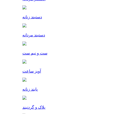
دستبند زنانه
دستبند مردانه
ست و نیم ست
آویز ساعت
پابند زنانه
پلاک و گردنبند