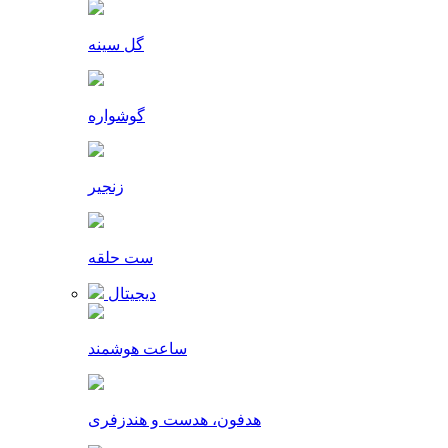
گل سینه
گوشواره
زنجیر
ست حلقه
دیجیتال
ساعت هوشمند
هدفون، هدست و هندزفری