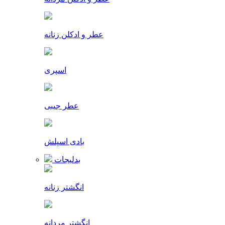
عطر و ادکلن زنانه
اسپری
عطر جیبی
بادی اسپلش
بدلیجات
انگشتر زنانه
انگشتر مردانه