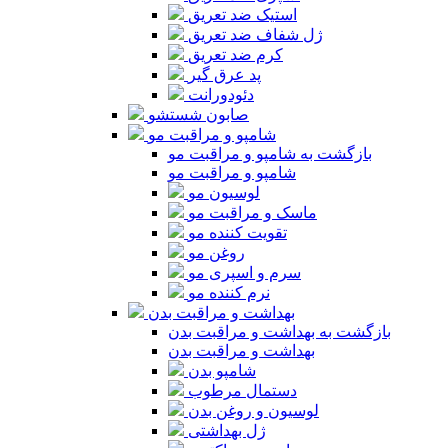
استیک ضد تعریق
ژل شفاف ضد تعریق
کرم ضد تعریق
پد عرق گیر
دئودورانت
صابون شستشو
شامپو و مراقبت مو
بازگشت به شامپو و مراقبت مو
شامپو و مراقبت مو
لوسیون مو
ماسک و مراقبت مو
تقویت کننده مو
روغن مو
سرم و اسپری مو
نرم کننده مو
بهداشت و مراقبت بدن
بازگشت به بهداشت و مراقبت بدن
بهداشت و مراقبت بدن
شامپو بدن
دستمال مرطوب
لوسیون و روغن بدن
ژل بهداشتی