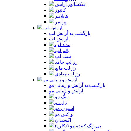
فیکساتور آرایش
کانتور
هایلایتر
پرایمر
آرایش لب
بازگشت به آرایش لب
آرایش لب
مداد لب
بالم لب
تینت لب
رژ لب جامد
رژ لب مایع
رژ لب مدادی
آرایش و زیبایی مو
بازگشت به آرایش و زیبایی مو
آرایش و زیبایی مو
رنگ مو
ژل مو
اسپری مو
واکس مو
اکسیدان
بی رنگ کننده مو (دکلره)