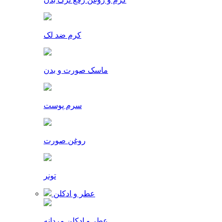
کرم ضد لک
ماسک صورت و بدن
سرم پوست
روغن صورت
تونر
عطر و ادکلن
عطر و ادکلن مردانه