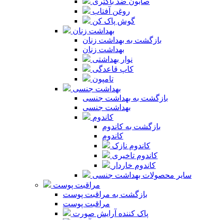
صابون ضد باکتری
روغن آفتاب
گوش پاک کن
بهداشت زنان
بازگشت به بهداشت زنان
بهداشت زنان
نوار بهداشتی
کاپ قاعدگی
تامپون
بهداشت جنسی
بازگشت به بهداشت جنسی
بهداشت جنسی
کاندوم
بازگشت به کاندوم
کاندوم
کاندوم نازک
کاندوم تاخیری
کاندوم خاردار
سایر محصولات بهداشت جنسی
مراقبت پوست
بازگشت به مراقبت پوست
مراقبت پوست
پاک کننده آرایش صورت