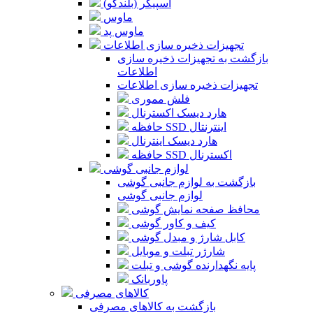
اسپیکر (بلندگو)
ماوس
ماوس پد
تجهیزات ذخیره سازی اطلاعات
بازگشت به تجهیزات ذخیره سازی
اطلاعات
تجهیزات ذخیره سازی اطلاعات
فلش مموری
هارد دیسک اکسترنال
حافظه SSD اینترنتال
هارد دیسک اینترنال
حافظه SSD اکسترنال
لوازم جانبی گوشی
بازگشت به لوازم جانبی گوشی
لوازم جانبی گوشی
محافظ صفحه نمایش گوشی
کیف و کاور گوشی
کابل شارژ و مبدل گوشی
شارژر تبلت و موبایل
پایه نگهدارنده گوشی و تبلت
پاوربانک
کالاهای مصرفی
بازگشت به کالاهای مصرفی