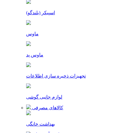
اسپیکر (بلندگو)
ماوس
ماوس پد
تجهیزات ذخیره سازی اطلاعات
لوازم جانبی گوشی
کالاهای مصرفی
بهداشت خانگی