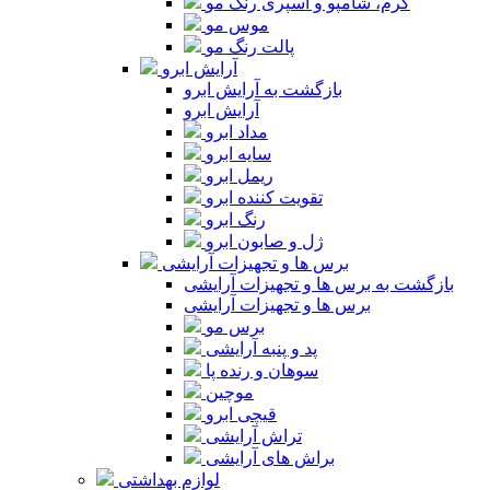
کرم، شامپو و اسپری رنگ مو
موس مو
پالت رنگ مو
آرایش ابرو
بازگشت به آرایش ابرو
آرایش ابرو
مداد ابرو
سایه ابرو
ریمل ابرو
تقویت کننده ابرو
رنگ ابرو
ژل و صابون ابرو
برس ها و تجهیزات آرایشی
بازگشت به برس ها و تجهیزات آرایشی
برس ها و تجهیزات آرایشی
برس مو
پد و پنبه آرایشی
سوهان و رنده پا
موچین
قیچی ابرو
تراش آرایشی
براش های آرایشی
لوازم بهداشتی