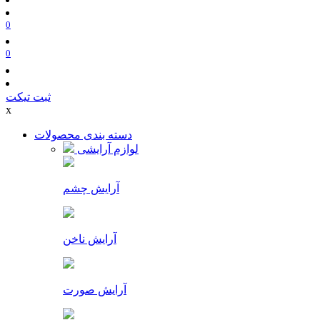
0
0
ثبت تیکت
x
دسته بندی محصولات
لوازم آرایشی
آرایش چشم
آرایش ناخن
آرایش صورت