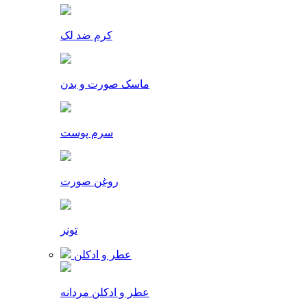
کرم ضد لک
ماسک صورت و بدن
سرم پوست
روغن صورت
تونر
عطر و ادکلن
عطر و ادکلن مردانه