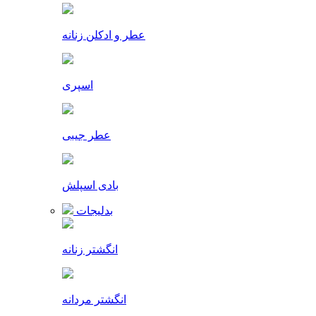
عطر و ادکلن زنانه
اسپری
عطر جیبی
بادی اسپلش
بدلیجات
انگشتر زنانه
انگشتر مردانه