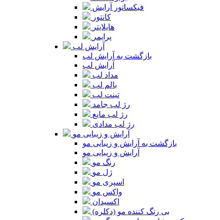
فیکساتور آرایش
کانتور
هایلایتر
پرایمر
آرایش لب
بازگشت به آرایش لب
آرایش لب
مداد لب
بالم لب
تینت لب
رژ لب جامد
رژ لب مایع
رژ لب مدادی
آرایش و زیبایی مو
بازگشت به آرایش و زیبایی مو
آرایش و زیبایی مو
رنگ مو
ژل مو
اسپری مو
واکس مو
اکسیدان
بی رنگ کننده مو (دکلره)