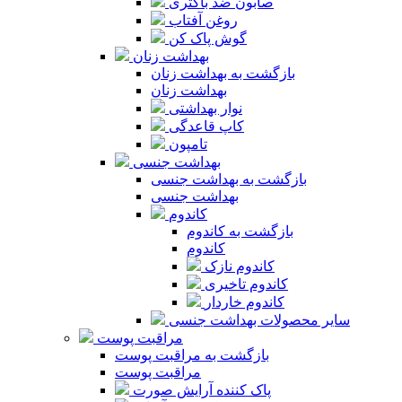
صابون ضد باکتری
روغن آفتاب
گوش پاک کن
بهداشت زنان
بازگشت به بهداشت زنان
بهداشت زنان
نوار بهداشتی
کاپ قاعدگی
تامپون
بهداشت جنسی
بازگشت به بهداشت جنسی
بهداشت جنسی
کاندوم
بازگشت به کاندوم
کاندوم
کاندوم نازک
کاندوم تاخیری
کاندوم خاردار
سایر محصولات بهداشت جنسی
مراقبت پوست
بازگشت به مراقبت پوست
مراقبت پوست
پاک کننده آرایش صورت