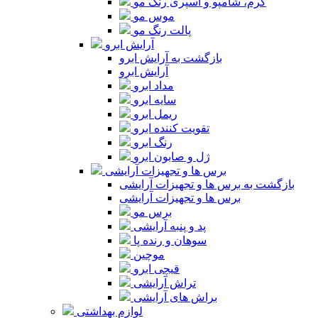
کرم، شامپو و اسپری رنگ مو
موس مو
پالت رنگ مو
آرایش ابرو
بازگشت به آرایش ابرو
آرایش ابرو
مداد ابرو
سایه ابرو
ریمل ابرو
تقویت کننده ابرو
رنگ ابرو
ژل و صابون ابرو
برس ها و تجهیزات آرایشی
بازگشت به برس ها و تجهیزات آرایشی
برس ها و تجهیزات آرایشی
برس مو
پد و پنبه آرایشی
سوهان و رنده پا
موچین
قیچی ابرو
تراش آرایشی
براش های آرایشی
لوازم بهداشتی