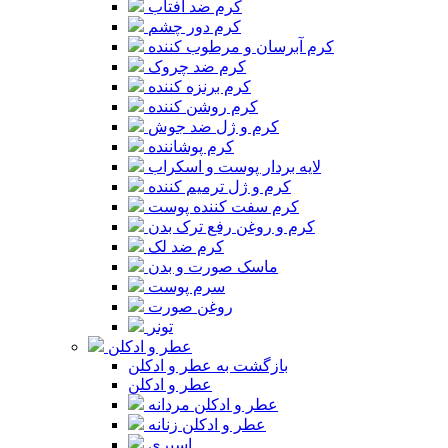
کرم ضد آفتاب
کرم دور چشم
کرم آبرسان و مرطوب کننده
کرم ضد چروک
کرم برنزه کننده
کرم روشن کننده
کرم و ژل ضد جوش
کرم پوشاننده
لایه بردار پوست و اسکراب
کرم و ژل ترمیم کننده
کرم سفت کننده پوست
کرم و روغن رفع ترک بدن
کرم ضد لک
ماسک صورت و بدن
سرم پوست
روغن صورت
تونر
عطر و ادکلن
بازگشت به عطر و ادکلن
عطر و ادکلن
عطر و ادکلن مردانه
عطر و ادکلن زنانه
اسپری