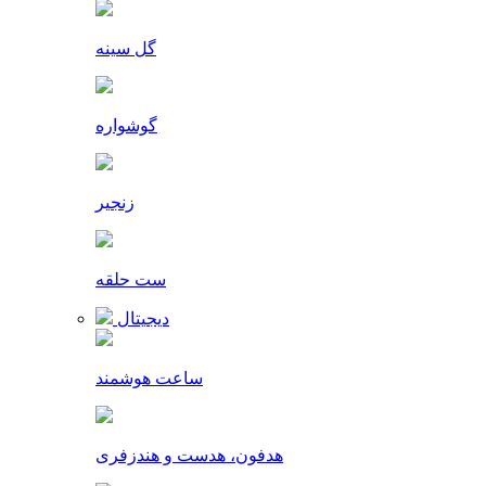
گل سینه
گوشواره
زنجیر
ست حلقه
دیجیتال
ساعت هوشمند
هدفون، هدست و هندزفری