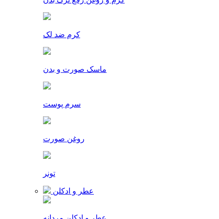
کرم ضد لک
ماسک صورت و بدن
سرم پوست
روغن صورت
تونر
عطر و ادکلن
عطر و ادکلن مردانه