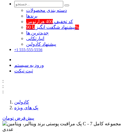
دسته بندی محصولات
برند‌ها
کد تخفیف
400 هزارتومن
تا 90%
پیشنهاد شگفت انگیز
جدیدترین ها
انبارتکانی
پیشنهاد کادولین
+1 555-555-5556
ورود به سیستم
ثبت تیکت
:
:
:
کادولین
پک های ویژه
پیش‌فرض
تومان