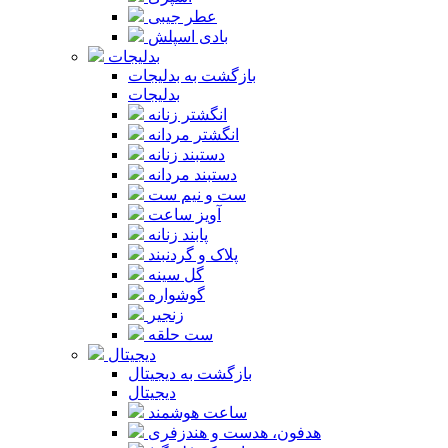
عطر جیبی
بادی اسپلش
بدلیجات
بازگشت به بدلیجات
بدلیجات
انگشتر زنانه
انگشتر مردانه
دستبند زنانه
دستبند مردانه
ست و نیم ست
آویز ساعت
پابند زنانه
پلاک و گردنبند
گل سینه
گوشواره
زنجیر
ست حلقه
دیجیتال
بازگشت به دیجیتال
دیجیتال
ساعت هوشمند
هدفون، هدست و هندزفری