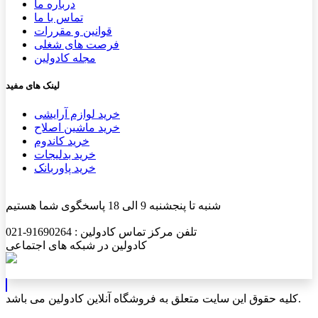
درباره ما
تماس با ما
قوانین و مقررات
فرصت های شغلی
مجله کادولین
لینک های مفید
خرید لوازم آرایشی
خرید ماشین اصلاح
خرید کاندوم
خرید بدلیجات
خرید پاوربانک
شنبه تا پنجشنبه 9 الی 18 پاسخگوی شما هستیم
تلفن مرکز تماس کادولین : 91690264-021
کادولین در شبکه های اجتماعی
کلیه حقوق این سایت متعلق به فروشگاه آنلاین کادولین می باشد.