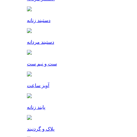
دستبند زنانه
دستبند مردانه
ست و نیم ست
آویز ساعت
پابند زنانه
پلاک و گردنبند