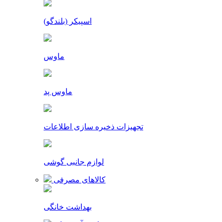
اسپیکر (بلندگو)
ماوس
ماوس پد
تجهیزات ذخیره سازی اطلاعات
لوازم جانبی گوشی
کالاهای مصرفی
بهداشت خانگی