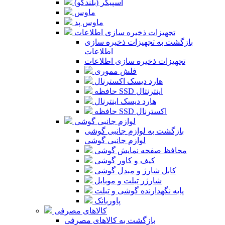
اسپیکر (بلندگو)
ماوس
ماوس پد
تجهیزات ذخیره سازی اطلاعات
بازگشت به تجهیزات ذخیره سازی
اطلاعات
تجهیزات ذخیره سازی اطلاعات
فلش مموری
هارد دیسک اکسترنال
حافظه SSD اینترنتال
هارد دیسک اینترنال
حافظه SSD اکسترنال
لوازم جانبی گوشی
بازگشت به لوازم جانبی گوشی
لوازم جانبی گوشی
محافظ صفحه نمایش گوشی
کیف و کاور گوشی
کابل شارژ و مبدل گوشی
شارژر تبلت و موبایل
پایه نگهدارنده گوشی و تبلت
پاوربانک
کالاهای مصرفی
بازگشت به کالاهای مصرفی