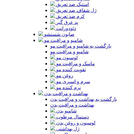
استیک ضد تعریق
ژل شفاف ضد تعریق
کرم ضد تعریق
پد عرق گیر
دئودورانت
صابون شستشو
شامپو و مراقبت مو
بازگشت به شامپو و مراقبت مو
شامپو و مراقبت مو
لوسیون مو
ماسک و مراقبت مو
تقویت کننده مو
روغن مو
سرم و اسپری مو
نرم کننده مو
بهداشت و مراقبت بدن
بازگشت به بهداشت و مراقبت بدن
بهداشت و مراقبت بدن
شامپو بدن
دستمال مرطوب
لوسیون و روغن بدن
ژل بهداشتی