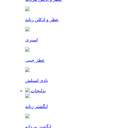
عطر و ادکلن زنانه
اسپری
عطر جیبی
بادی اسپلش
بدلیجات
انگشتر زنانه
انگشتر مردانه