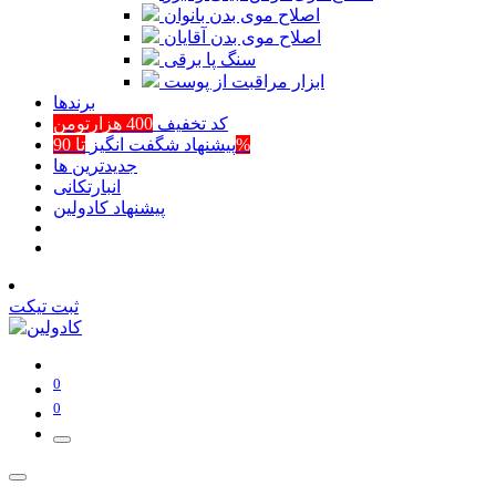
اصلاح موی بدن بانوان
اصلاح موی بدن آقایان
سنگ پا برقی
ابزار مراقبت از پوست
برند‌ها
کد تخفیف
400 هزارتومن
تا 90%
پیشنهاد شگفت انگیز
جدیدترین ها
انبارتکانی
پیشنهاد کادولین
ثبت تیکت
0
0