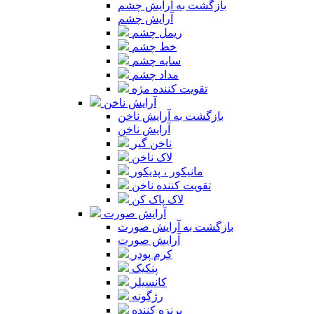
بازگشت به آرایش چشم
آرایش چشم
ریمل چشم
خط چشم
سایه چشم
مداد چشم
تقویت کننده مژه
آرایش ناخن
بازگشت به آرایش ناخن
آرایش ناخن
ناخن گیر
لاک ناخن
مانیکور ، پدیکور
تقویت کننده ناخن
لاک پاک کن
آرایش صورت
بازگشت به آرایش صورت
آرایش صورت
کرم پودر
پنکیک
کانسیلر
رژگونه
برنزه کننده