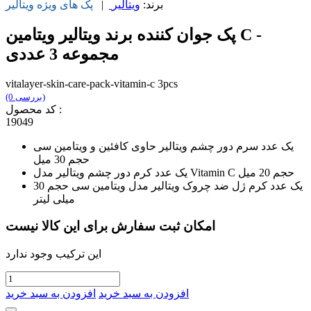
برند:
ویتالیر
|
پک های ویژه
ویتالیر
پک جوان کننده برند ویتالیر ویتامین C -
مجموعه 3 عددی
vitalayer-skin-care-pack-vitamin-c 3pcs
(0 بررسی)
کد محصول :
19049
یک عدد سرم دور چشم ویتالیر حاوی کافئین و ویتامین سی
حجم 30 میل
یک عدد کرم دور چشم ویتالیر مدل Vitamin C حجم 20 میل
یک عدد کرم ژل ضد چروک ویتالیر مدل ویتامین سی حجم 30
میلی لیتر
امکان ثبت سفارش برای این کالا نیست
این ترکیب وجود ندارد
افزودن به سبد خرید
افزودن به سبد خرید