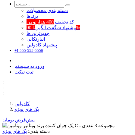
دسته بندی محصولات
برند‌ها
کد تخفیف
400 هزارتومن
تا 90%
پیشنهاد شگفت انگیز
جدیدترین ها
انبارتکانی
پیشنهاد کادولین
+1 555-555-5556
ورود به سیستم
ثبت تیکت
:
:
:
کادولین
پک های ویژه
پیش‌فرض
تومان
دسته بندی:
پک های ویژه