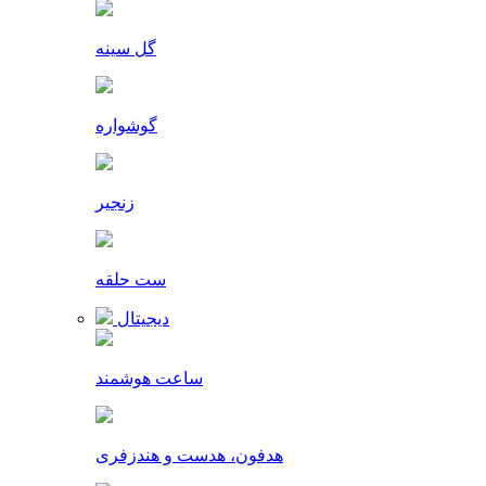
گل سینه
گوشواره
زنجیر
ست حلقه
دیجیتال
ساعت هوشمند
هدفون، هدست و هندزفری