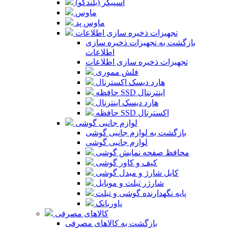
اسپیکر (بلندگو)
ماوس
ماوس پد
تجهیزات ذخیره سازی اطلاعات
بازگشت به تجهیزات ذخیره سازی
اطلاعات
تجهیزات ذخیره سازی اطلاعات
فلش مموری
هارد دیسک اکسترنال
حافظه SSD اینترنتال
هارد دیسک اینترنال
حافظه SSD اکسترنال
لوازم جانبی گوشی
بازگشت به لوازم جانبی گوشی
لوازم جانبی گوشی
محافظ صفحه نمایش گوشی
کیف و کاور گوشی
کابل شارژ و مبدل گوشی
شارژر تبلت و موبایل
پایه نگهدارنده گوشی و تبلت
پاوربانک
کالاهای مصرفی
بازگشت به کالاهای مصرفی