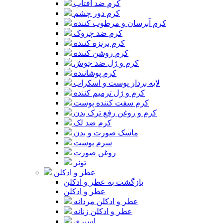
کرم ضد آفتاب
کرم دور چشم
کرم آبرسان و مرطوب کننده
کرم ضد چروک
کرم برنزه کننده
کرم روشن کننده
کرم و ژل ضد جوش
کرم پوشاننده
لایه بردار پوست و اسکراب
کرم و ژل ترمیم کننده
کرم سفت کننده پوست
کرم و روغن رفع ترک بدن
کرم ضد لک
ماسک صورت و بدن
سرم پوست
روغن صورت
تونر
عطر و ادکلن
بازگشت به عطر و ادکلن
عطر و ادکلن
عطر و ادکلن مردانه
عطر و ادکلن زنانه
اسپری