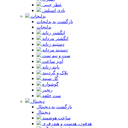
عطر جیبی
بادی اسپلش
بدلیجات
بازگشت به بدلیجات
بدلیجات
انگشتر زنانه
انگشتر مردانه
دستبند زنانه
دستبند مردانه
ست و نیم ست
آویز ساعت
پابند زنانه
پلاک و گردنبند
گل سینه
گوشواره
زنجیر
ست حلقه
دیجیتال
بازگشت به دیجیتال
دیجیتال
ساعت هوشمند
هدفون، هدست و هندزفری