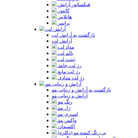
فیکساتور آرایش
کانتور
هایلایتر
پرایمر
آرایش لب
بازگشت به آرایش لب
آرایش لب
مداد لب
بالم لب
تینت لب
رژ لب جامد
رژ لب مایع
رژ لب مدادی
آرایش و زیبایی مو
بازگشت به آرایش و زیبایی مو
آرایش و زیبایی مو
رنگ مو
ژل مو
اسپری مو
واکس مو
اکسیدان
بی رنگ کننده مو (دکلره)