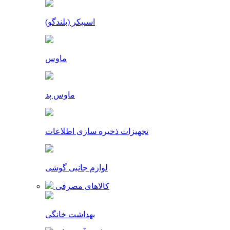
اسپیکر (بلندگو)
ماوس
ماوس پد
تجهیزات ذخیره سازی اطلاعات
لوازم جانبی گوشی
کالاهای مصرفی
بهداشت خانگی