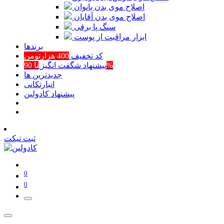
اصلاح موی بدن بانوان
اصلاح موی بدن آقایان
سنگ پا برقی
ابزار مراقبت از پوست
برند‌ها
کد تخفیف
400 هزارتومن
تا 90%
پیشنهاد شگفت انگیز
جدیدترین ها
انبارتکانی
پیشنهاد کادولین
ثبت تیکت
0
0