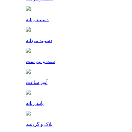
دستبند زنانه
دستبند مردانه
ست و نیم ست
آویز ساعت
پابند زنانه
پلاک و گردنبند