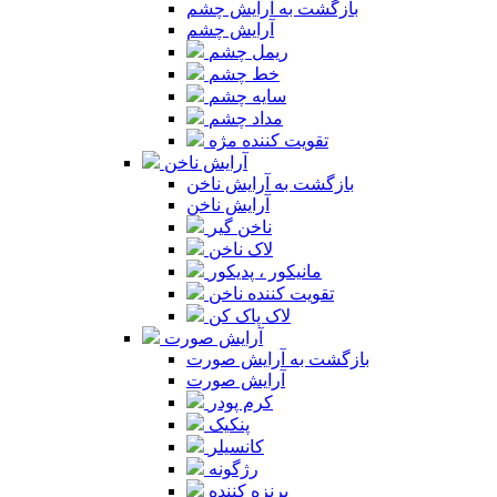
بازگشت به آرایش چشم
آرایش چشم
ریمل چشم
خط چشم
سایه چشم
مداد چشم
تقویت کننده مژه
آرایش ناخن
بازگشت به آرایش ناخن
آرایش ناخن
ناخن گیر
لاک ناخن
مانیکور ، پدیکور
تقویت کننده ناخن
لاک پاک کن
آرایش صورت
بازگشت به آرایش صورت
آرایش صورت
کرم پودر
پنکیک
کانسیلر
رژگونه
برنزه کننده