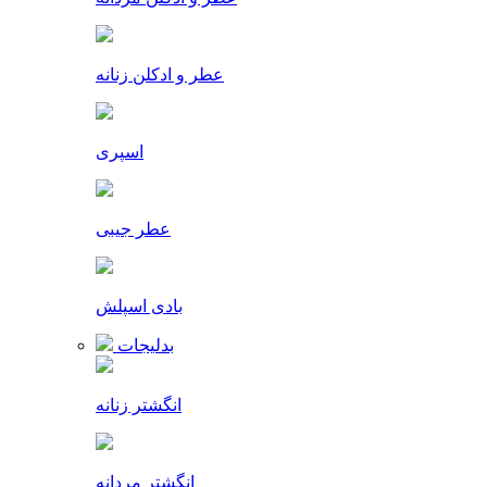
عطر و ادکلن زنانه
اسپری
عطر جیبی
بادی اسپلش
بدلیجات
انگشتر زنانه
انگشتر مردانه