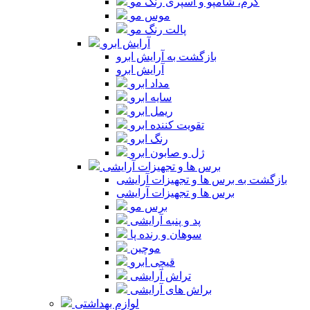
کرم، شامپو و اسپری رنگ مو
موس مو
پالت رنگ مو
آرایش ابرو
بازگشت به آرایش ابرو
آرایش ابرو
مداد ابرو
سایه ابرو
ریمل ابرو
تقویت کننده ابرو
رنگ ابرو
ژل و صابون ابرو
برس ها و تجهیزات آرایشی
بازگشت به برس ها و تجهیزات آرایشی
برس ها و تجهیزات آرایشی
برس مو
پد و پنبه آرایشی
سوهان و رنده پا
موچین
قیچی ابرو
تراش آرایشی
براش های آرایشی
لوازم بهداشتی