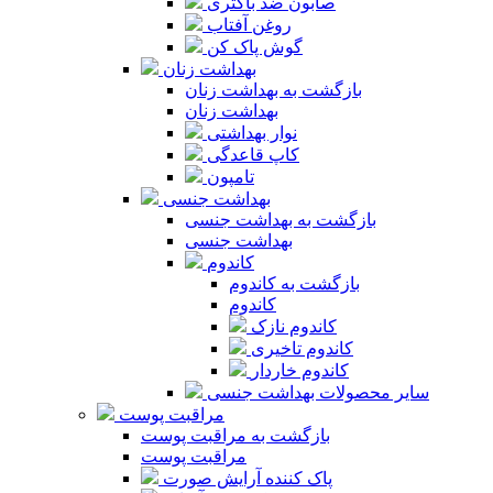
صابون ضد باکتری
روغن آفتاب
گوش پاک کن
بهداشت زنان
بازگشت به بهداشت زنان
بهداشت زنان
نوار بهداشتی
کاپ قاعدگی
تامپون
بهداشت جنسی
بازگشت به بهداشت جنسی
بهداشت جنسی
کاندوم
بازگشت به کاندوم
کاندوم
کاندوم نازک
کاندوم تاخیری
کاندوم خاردار
سایر محصولات بهداشت جنسی
مراقبت پوست
بازگشت به مراقبت پوست
مراقبت پوست
پاک کننده آرایش صورت