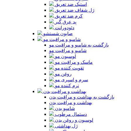
استیک ضد تعریق
ژل شفاف ضد تعریق
کرم ضد تعریق
پد عرق گیر
دئودورانت
صابون شستشو
شامپو و مراقبت مو
بازگشت به شامپو و مراقبت مو
شامپو و مراقبت مو
لوسیون مو
ماسک و مراقبت مو
تقویت کننده مو
روغن مو
سرم و اسپری مو
نرم کننده مو
بهداشت و مراقبت بدن
بازگشت به بهداشت و مراقبت بدن
بهداشت و مراقبت بدن
شامپو بدن
دستمال مرطوب
لوسیون و روغن بدن
ژل بهداشتی