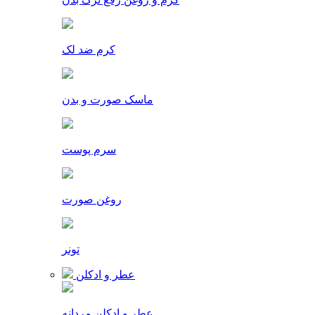
کرم ضد لک
ماسک صورت و بدن
سرم پوست
روغن صورت
تونر
عطر و ادکلن
عطر و ادکلن مردانه