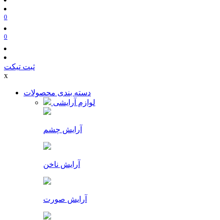
0
0
ثبت تیکت
x
دسته بندی محصولات
لوازم آرایشی
آرایش چشم
آرایش ناخن
آرایش صورت