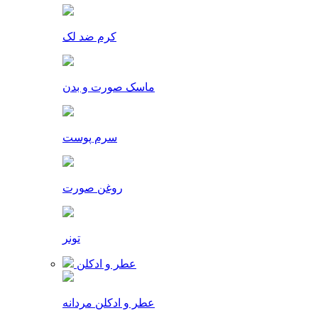
کرم ضد لک
ماسک صورت و بدن
سرم پوست
روغن صورت
تونر
عطر و ادکلن
عطر و ادکلن مردانه