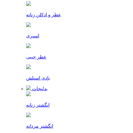
عطر و ادکلن زنانه
اسپری
عطر جیبی
بادی اسپلش
بدلیجات
انگشتر زنانه
انگشتر مردانه