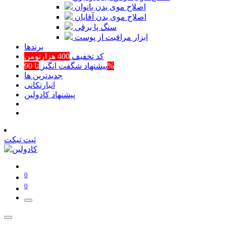
اصلاح موی بدن بانوان
اصلاح موی بدن آقایان
سنگ پا برقی
ابزار مراقبت از پوست
برند‌ها
کد تخفیف
400 هزارتومن
تا 90%
پیشنهاد شگفت انگیز
جدیدترین ها
انبارتکانی
پیشنهاد کادولین
ثبت تیکت
0
0