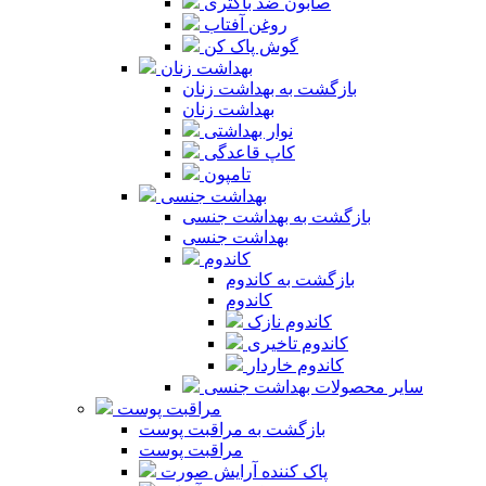
صابون ضد باکتری
روغن آفتاب
گوش پاک کن
بهداشت زنان
بازگشت به بهداشت زنان
بهداشت زنان
نوار بهداشتی
کاپ قاعدگی
تامپون
بهداشت جنسی
بازگشت به بهداشت جنسی
بهداشت جنسی
کاندوم
بازگشت به کاندوم
کاندوم
کاندوم نازک
کاندوم تاخیری
کاندوم خاردار
سایر محصولات بهداشت جنسی
مراقبت پوست
بازگشت به مراقبت پوست
مراقبت پوست
پاک کننده آرایش صورت