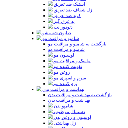
استیک ضد تعریق
ژل شفاف ضد تعریق
کرم ضد تعریق
پد عرق گیر
دئودورانت
صابون شستشو
شامپو و مراقبت مو
بازگشت به شامپو و مراقبت مو
شامپو و مراقبت مو
لوسیون مو
ماسک و مراقبت مو
تقویت کننده مو
روغن مو
سرم و اسپری مو
نرم کننده مو
بهداشت و مراقبت بدن
بازگشت به بهداشت و مراقبت بدن
بهداشت و مراقبت بدن
شامپو بدن
دستمال مرطوب
لوسیون و روغن بدن
ژل بهداشتی