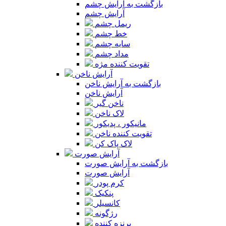
بازگشت به آرایش چشم
آرایش چشم
ریمل چشم
خط چشم
سایه چشم
مداد چشم
تقویت کننده مژه
آرایش ناخن
بازگشت به آرایش ناخن
آرایش ناخن
ناخن گیر
لاک ناخن
مانیکور ، پدیکور
تقویت کننده ناخن
لاک پاک کن
آرایش صورت
بازگشت به آرایش صورت
آرایش صورت
کرم پودر
پنکیک
کانسیلر
رژگونه
برنزه کننده