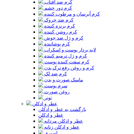
کرم ضد آفتاب
کرم دور چشم
کرم آبرسان و مرطوب کننده
کرم ضد چروک
کرم برنزه کننده
کرم روشن کننده
کرم و ژل ضد جوش
کرم پوشاننده
لایه بردار پوست و اسکراب
کرم و ژل ترمیم کننده
کرم سفت کننده پوست
کرم و روغن رفع ترک بدن
کرم ضد لک
ماسک صورت و بدن
سرم پوست
روغن صورت
تونر
عطر و ادکلن
بازگشت به عطر و ادکلن
عطر و ادکلن
عطر و ادکلن مردانه
عطر و ادکلن زنانه
اسپری