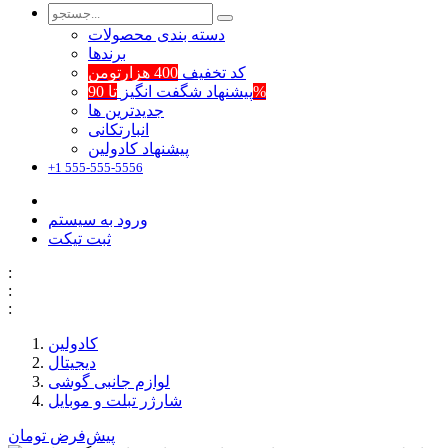
دسته بندی محصولات
برند‌ها
کد تخفیف
400 هزارتومن
تا 90%
پیشنهاد شگفت انگیز
جدیدترین ها
انبارتکانی
پیشنهاد کادولین
+1 555-555-5556
ورود به سیستم
ثبت تیکت
:
:
:
کادولین
دیجیتال
لوازم جانبی گوشی
شارژر تبلت و موبایل
پیش‌فرض
تومان