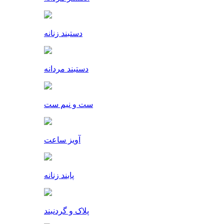
دستبند زنانه
دستبند مردانه
ست و نیم ست
آویز ساعت
پابند زنانه
پلاک و گردنبند