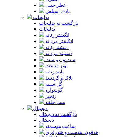
عطر جیبی
بادی اسپلش
بدلیجات
بازگشت به بدلیجات
بدلیجات
انگشتر زنانه
انگشتر مردانه
دستبند زنانه
دستبند مردانه
ست و نیم ست
آویز ساعت
پابند زنانه
پلاک و گردنبند
گل سینه
گوشواره
زنجیر
ست حلقه
دیجیتال
بازگشت به دیجیتال
دیجیتال
ساعت هوشمند
هدفون، هدست و هندزفری