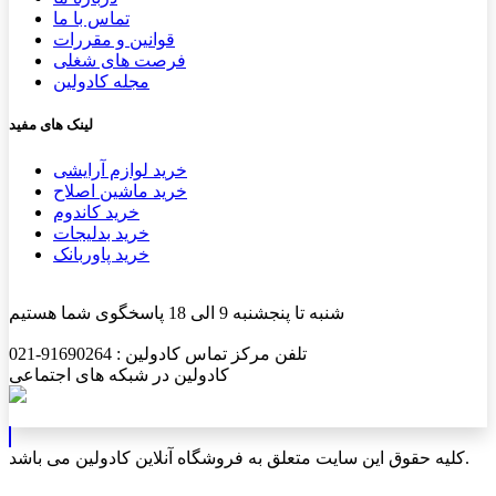
تماس با ما
قوانین و مقررات
فرصت های شغلی
مجله کادولین
لینک های مفید
خرید لوازم آرایشی
خرید ماشین اصلاح
خرید کاندوم
خرید بدلیجات
خرید پاوربانک
شنبه تا پنجشنبه 9 الی 18 پاسخگوی شما هستیم
تلفن مرکز تماس کادولین : 91690264-021
کادولین در شبکه های اجتماعی
کلیه حقوق این سایت متعلق به فروشگاه آنلاین کادولین می باشد.