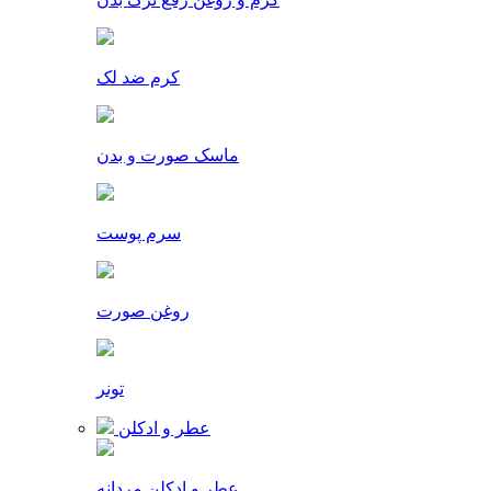
کرم ضد لک
ماسک صورت و بدن
سرم پوست
روغن صورت
تونر
عطر و ادکلن
عطر و ادکلن مردانه