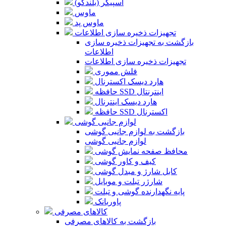
اسپیکر (بلندگو)
ماوس
ماوس پد
تجهیزات ذخیره سازی اطلاعات
بازگشت به تجهیزات ذخیره سازی
اطلاعات
تجهیزات ذخیره سازی اطلاعات
فلش مموری
هارد دیسک اکسترنال
حافظه SSD اینترنتال
هارد دیسک اینترنال
حافظه SSD اکسترنال
لوازم جانبی گوشی
بازگشت به لوازم جانبی گوشی
لوازم جانبی گوشی
محافظ صفحه نمایش گوشی
کیف و کاور گوشی
کابل شارژ و مبدل گوشی
شارژر تبلت و موبایل
پایه نگهدارنده گوشی و تبلت
پاوربانک
کالاهای مصرفی
بازگشت به کالاهای مصرفی