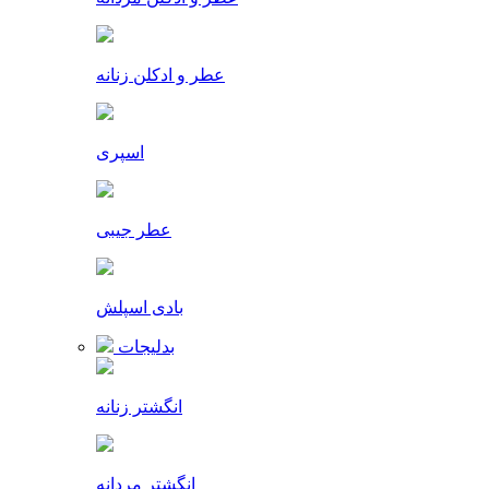
عطر و ادکلن زنانه
اسپری
عطر جیبی
بادی اسپلش
بدلیجات
انگشتر زنانه
انگشتر مردانه