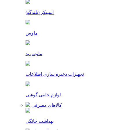
اسپیکر (بلندگو)
ماوس
ماوس پد
تجهیزات ذخیره سازی اطلاعات
لوازم جانبی گوشی
کالاهای مصرفی
بهداشت خانگی