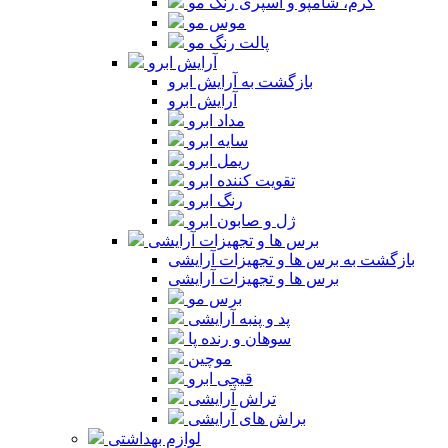
کرم، شامپو و اسپری رنگ مو
موس مو
پالت رنگ مو
آرایش ابرو
بازگشت به آرایش ابرو
آرایش ابرو
مداد ابرو
سایه ابرو
ریمل ابرو
تقویت کننده ابرو
رنگ ابرو
ژل و صابون ابرو
برس ها و تجهیزات آرایشی
بازگشت به برس ها و تجهیزات آرایشی
برس ها و تجهیزات آرایشی
برس مو
پد و پنبه آرایشی
سوهان و رنده پا
موچین
قیچی ابرو
تراش آرایشی
براش های آرایشی
لوازم بهداشتی