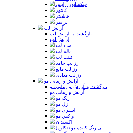
فیکساتور آرایش
کانتور
هایلایتر
پرایمر
آرایش لب
بازگشت به آرایش لب
آرایش لب
مداد لب
بالم لب
تینت لب
رژ لب جامد
رژ لب مایع
رژ لب مدادی
آرایش و زیبایی مو
بازگشت به آرایش و زیبایی مو
آرایش و زیبایی مو
رنگ مو
ژل مو
اسپری مو
واکس مو
اکسیدان
بی رنگ کننده مو (دکلره)