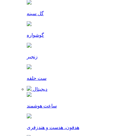
گل سینه
گوشواره
زنجیر
ست حلقه
دیجیتال
ساعت هوشمند
هدفون، هدست و هندزفری