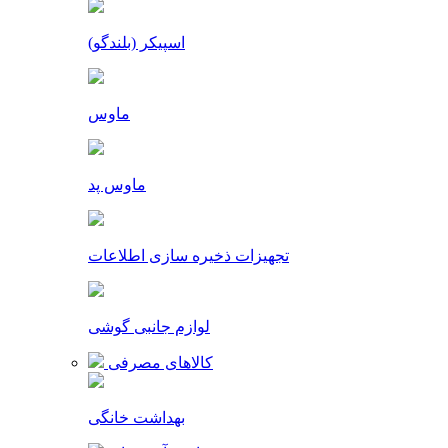
اسپیکر (بلندگو)
ماوس
ماوس پد
تجهیزات ذخیره سازی اطلاعات
لوازم جانبی گوشی
کالاهای مصرفی
بهداشت خانگی