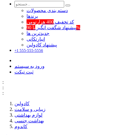
دسته بندی محصولات
برند‌ها
کد تخفیف
400 هزارتومن
تا 90%
پیشنهاد شگفت انگیز
جدیدترین ها
انبارتکانی
پیشنهاد کادولین
+1 555-555-5556
ورود به سیستم
ثبت تیکت
:
:
:
کادولین
زیبایی و سلامت
لوازم بهداشتی
بهداشت جنسی
کاندوم