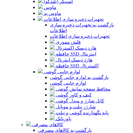
اسپیکر (بلندگو)
ماوس
ماوس پد
تجهیزات ذخیره سازی اطلاعات
بازگشت به تجهیزات ذخیره سازی
اطلاعات
تجهیزات ذخیره سازی اطلاعات
فلش مموری
هارد دیسک اکسترنال
حافظه SSD اینترنتال
هارد دیسک اینترنال
حافظه SSD اکسترنال
لوازم جانبی گوشی
بازگشت به لوازم جانبی گوشی
لوازم جانبی گوشی
محافظ صفحه نمایش گوشی
کیف و کاور گوشی
کابل شارژ و مبدل گوشی
شارژر تبلت و موبایل
پایه نگهدارنده گوشی و تبلت
پاوربانک
کالاهای مصرفی
بازگشت به کالاهای مصرفی