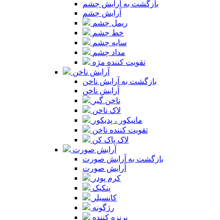
بازگشت به آرایش چشم
آرایش چشم
ریمل چشم
خط چشم
سایه چشم
مداد چشم
تقویت کننده مژه
آرایش ناخن
بازگشت به آرایش ناخن
آرایش ناخن
ناخن گیر
لاک ناخن
مانیکور ، پدیکور
تقویت کننده ناخن
لاک پاک کن
آرایش صورت
بازگشت به آرایش صورت
آرایش صورت
کرم پودر
پنکیک
کانسیلر
رژگونه
برنزه کننده