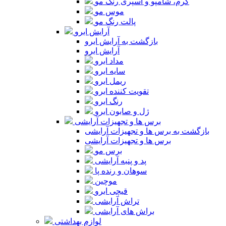
کرم، شامپو و اسپری رنگ مو
موس مو
پالت رنگ مو
آرایش ابرو
بازگشت به آرایش ابرو
آرایش ابرو
مداد ابرو
سایه ابرو
ریمل ابرو
تقویت کننده ابرو
رنگ ابرو
ژل و صابون ابرو
برس ها و تجهیزات آرایشی
بازگشت به برس ها و تجهیزات آرایشی
برس ها و تجهیزات آرایشی
برس مو
پد و پنبه آرایشی
سوهان و رنده پا
موچین
قیچی ابرو
تراش آرایشی
براش های آرایشی
لوازم بهداشتی