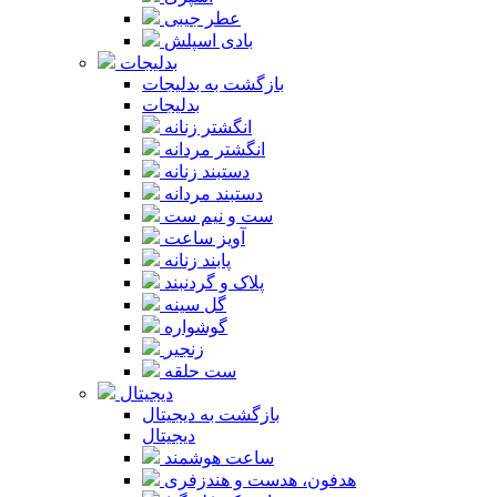
عطر جیبی
بادی اسپلش
بدلیجات
بازگشت به بدلیجات
بدلیجات
انگشتر زنانه
انگشتر مردانه
دستبند زنانه
دستبند مردانه
ست و نیم ست
آویز ساعت
پابند زنانه
پلاک و گردنبند
گل سینه
گوشواره
زنجیر
ست حلقه
دیجیتال
بازگشت به دیجیتال
دیجیتال
ساعت هوشمند
هدفون، هدست و هندزفری