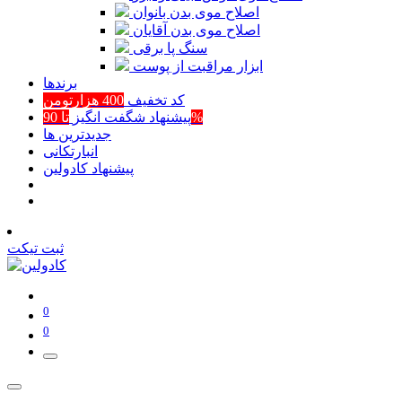
اصلاح موی بدن بانوان
اصلاح موی بدن آقایان
سنگ پا برقی
ابزار مراقبت از پوست
برند‌ها
کد تخفیف
400 هزارتومن
تا 90%
پیشنهاد شگفت انگیز
جدیدترین ها
انبارتکانی
پیشنهاد کادولین
ثبت تیکت
0
0