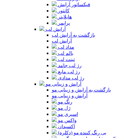
فیکساتور آرایش
کانتور
هایلایتر
پرایمر
آرایش لب
بازگشت به آرایش لب
آرایش لب
مداد لب
بالم لب
تینت لب
رژ لب جامد
رژ لب مایع
رژ لب مدادی
آرایش و زیبایی مو
بازگشت به آرایش و زیبایی مو
آرایش و زیبایی مو
رنگ مو
ژل مو
اسپری مو
واکس مو
اکسیدان
بی رنگ کننده مو (دکلره)