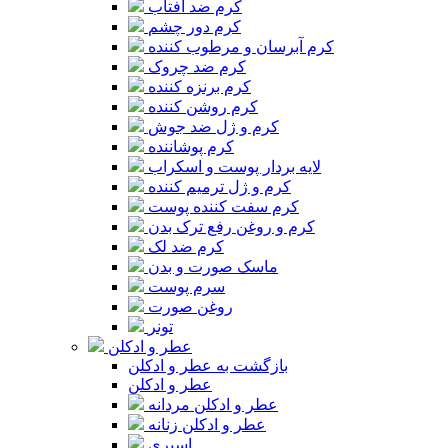
کرم ضد آفتاب
کرم دور چشم
کرم آبرسان و مرطوب کننده
کرم ضد چروک
کرم برنزه کننده
کرم روشن کننده
کرم و ژل ضد جوش
کرم پوشاننده
لایه بردار پوست و اسکراب
کرم و ژل ترمیم کننده
کرم سفت کننده پوست
کرم و روغن رفع ترک بدن
کرم ضد لک
ماسک صورت و بدن
سرم پوست
روغن صورت
تونر
عطر و ادکلن
بازگشت به عطر و ادکلن
عطر و ادکلن
عطر و ادکلن مردانه
عطر و ادکلن زنانه
اسپری