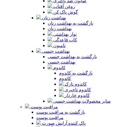
صابون ضد باکتری
روغن آفتاب
گوش پاک کن
بهداشت زنان
بازگشت به بهداشت زنان
بهداشت زنان
نوار بهداشتی
کاپ قاعدگی
تامپون
بهداشت جنسی
بازگشت به بهداشت جنسی
بهداشت جنسی
کاندوم
بازگشت به کاندوم
کاندوم
کاندوم نازک
کاندوم تاخیری
کاندوم خاردار
سایر محصولات بهداشت جنسی
مراقبت پوست
بازگشت به مراقبت پوست
مراقبت پوست
پاک کننده آرایش صورت