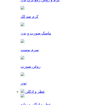
کرم ضد لک
ماسک صورت و بدن
سرم پوست
روغن صورت
تونر
عطر و ادکلن
عطر و ادکلن مردانه