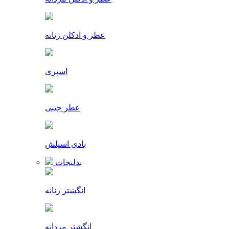
عطر و ادکلن زنانه
اسپری
عطر جیبی
بادی اسپلش
بدلیجات
انگشتر زنانه
انگشتر مردانه