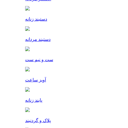
دستبند زنانه
دستبند مردانه
ست و نیم ست
آویز ساعت
پابند زنانه
پلاک و گردنبند