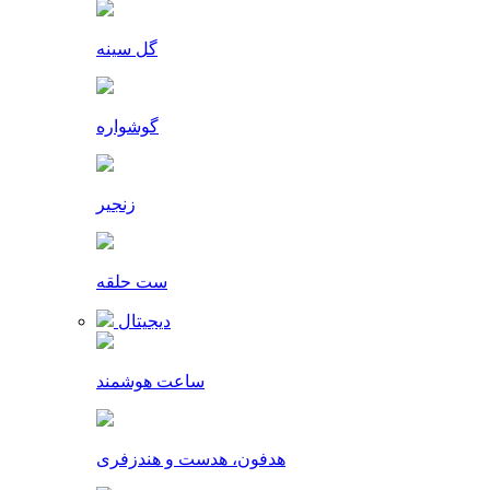
گل سینه
گوشواره
زنجیر
ست حلقه
دیجیتال
ساعت هوشمند
هدفون، هدست و هندزفری