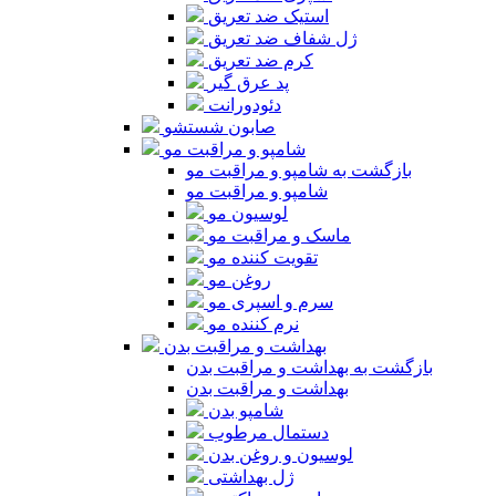
استیک ضد تعریق
ژل شفاف ضد تعریق
کرم ضد تعریق
پد عرق گیر
دئودورانت
صابون شستشو
شامپو و مراقبت مو
بازگشت به شامپو و مراقبت مو
شامپو و مراقبت مو
لوسیون مو
ماسک و مراقبت مو
تقویت کننده مو
روغن مو
سرم و اسپری مو
نرم کننده مو
بهداشت و مراقبت بدن
بازگشت به بهداشت و مراقبت بدن
بهداشت و مراقبت بدن
شامپو بدن
دستمال مرطوب
لوسیون و روغن بدن
ژل بهداشتی