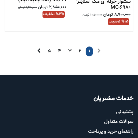
MC-19 (فاقد جعبه آکبند)
سشوار حرفه ای مـک استایلر
MC-6980
2,850,000
تومان
4,410,000
تومان
35
% تخفیف
8,900,000
تومان
10,500,000
تومان
15
% تخفیف
5
4
3
2
1
خدمات مشتریان
پشتیب​​
انی
سوالات متداول
راهنمای خرید و پرداخت